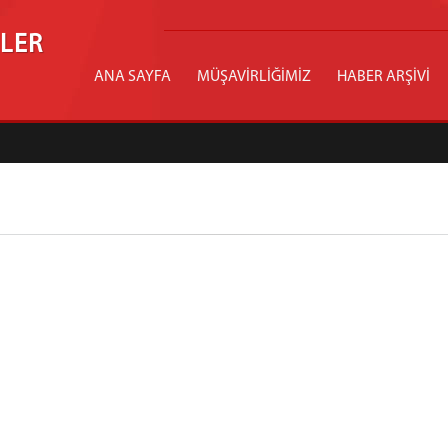
İLER
ANA SAYFA
MÜŞAVİRLİĞİMİZ
HABER ARŞİVİ