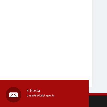
E-Posta
basin
adalet.gov.tr