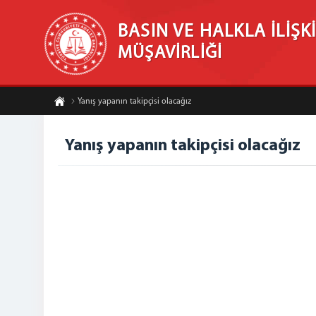
BASIN VE HALKLA İLİŞK
MÜŞAVİRLİĞİ
Yanış yapanın takipçisi olacağız
Yanış yapanın takipçisi olacağız