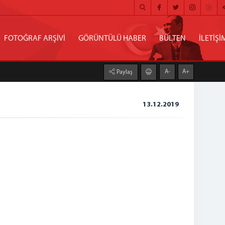
FOTOĞRAF ARŞİVİ
GÖRÜNTÜLÜ HABER
BÜLTEN
İLETİŞİ
A-
A+
Paylaş
13.12.2019