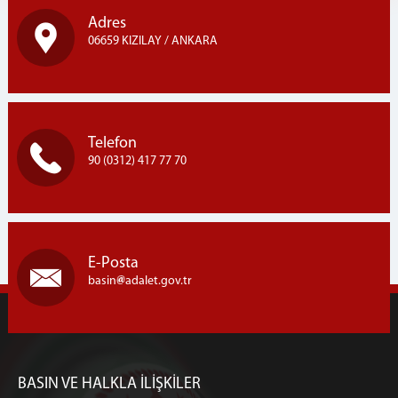
Adres
06659 KIZILAY / ANKARA
Telefon
90 (0312) 417 77 70
E-Posta
basin
adalet.gov.tr
BASIN VE HALKLA İLİŞKİLER