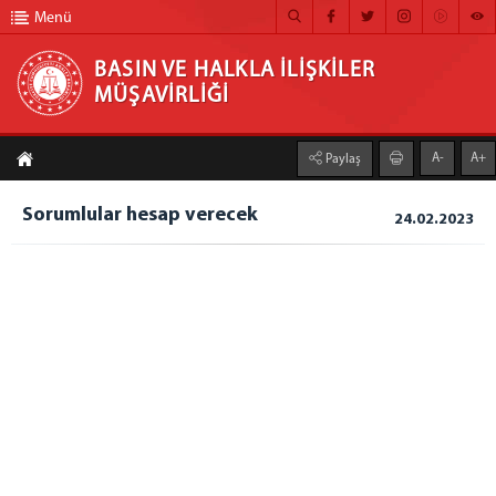
Menü
BASIN VE HALKLA İLİŞKİLER
MÜŞAVİRLİĞİ
BASIN VE HALKLA İLİŞKİLER MÜŞAVİRLİĞİ
A-
A+
Paylaş
ANA SAYFA
Sorumlular hesap verecek
24.02.2023
MÜŞAVİRLİĞİMİZ
HABER ARŞİVİ
FOTOĞRAF ARŞİVİ
GÖRÜNTÜLÜ HABER
BÜLTEN
İLETİŞİM