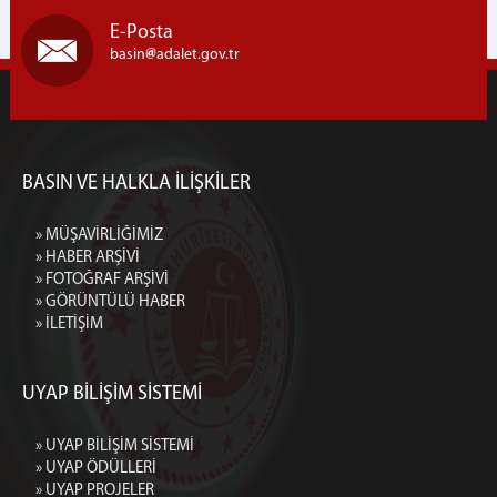
E-Posta
basin
adalet.gov.tr
BASIN VE HALKLA İLİŞKİLER
» MÜŞAVİRLİĞİMİZ
» HABER ARŞİVİ
» FOTOĞRAF ARŞİVİ
» GÖRÜNTÜLÜ HABER
» İLETİŞİM
UYAP BİLİŞİM SİSTEMİ
» UYAP BİLİŞİM SİSTEMİ
» UYAP ÖDÜLLERİ
» UYAP PROJELER