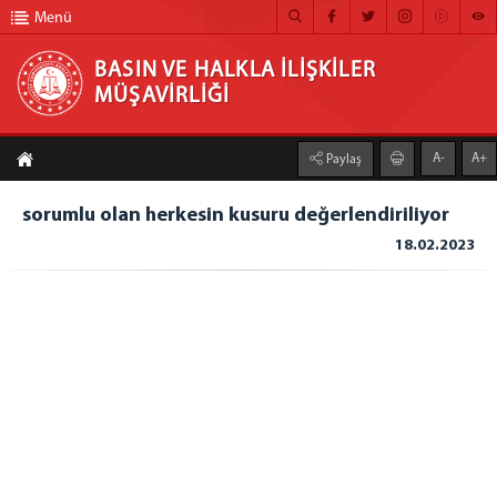
Menü
BASIN VE HALKLA İLİŞKİLER
MÜŞAVİRLİĞİ
BASIN VE HALKLA İLİŞKİLER MÜŞAVİRLİĞİ
A-
A+
Paylaş
ANA SAYFA
sorumlu olan herkesin kusuru değerlendiriliyor
MÜŞAVİRLİĞİMİZ
18.02.2023
HABER ARŞİVİ
FOTOĞRAF ARŞİVİ
GÖRÜNTÜLÜ HABER
BÜLTEN
İLETİŞİM