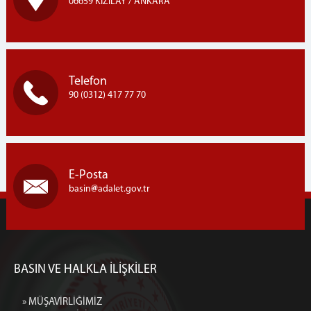
06659 KIZILAY / ANKARA
Telefon
90 (0312) 417 77 70
E-Posta
basin
adalet.gov.tr
BASIN VE HALKLA İLİŞKİLER
» MÜŞAVİRLİĞİMİZ