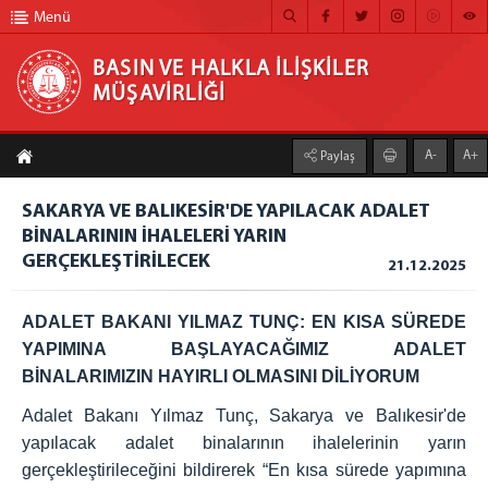
Menü
BASIN VE HALKLA İLİŞKİLER
MÜŞAVİRLİĞİ
BASIN VE HALKLA İLİŞKİLER MÜŞAVİRLİĞİ
A-
A+
Paylaş
ANA SAYFA
SAKARYA VE BALIKESİR'DE YAPILACAK ADALET
MÜŞAVİRLİĞİMİZ
BİNALARININ İHALELERİ YARIN
GERÇEKLEŞTİRİLECEK
HABER ARŞİVİ
21.12.2025
FOTOĞRAF ARŞİVİ
ADALET BAKANI YILMAZ TUNÇ: EN KISA SÜREDE
GÖRÜNTÜLÜ HABER
YAPIMINA BAŞLAYACAĞIMIZ ADALET
BİNALARIMIZIN HAYIRLI OLMASINI DİLİYORUM
BÜLTEN
Adalet Bakanı Yılmaz Tunç, Sakarya ve Balıkesir'de
İLETİŞİM
yapılacak adalet binalarının ihalelerinin yarın
gerçekleştirileceğini bildirerek “En kısa sürede yapımına