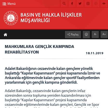
Menü
BASIN VE HALKLA İLİŞKİLER
MÜŞAVİRLİĞİ
BASIN VE HALKLA İLİŞKİLER MÜŞAVİRLİĞİ
A-
A+
Paylaş
ANA SAYFA
MAHKUMLARA GENÇLİK KAMPINDA
MÜŞAVİRLİĞİMİZ
REHABİLİTASYON
18.11.2019
HABER ARŞİVİ
FOTOĞRAF ARŞİVİ
Adalet Bakanlığının cezaevinde kalan gençlere yönelik
başlattığı “Kapılar Kapanmasın” projesi kapsamında İzmir ve
GÖRÜNTÜLÜ HABER
Ankara’da eğitimevinde kalan gençler sportif faaliyetlerden
yararlanmak için gençlik kampına gönderildi.
BÜLTEN
Adalet Bakanlığı, cezaevinde kalan gençlerin infaz
İLETİŞİM
süresinden sonra topluma yeniden kazandırılması için
başlattığı “Kapılar Kapanmasın” projesi kapsamında
cezaevinde eğitimevlerinde kalan gençleri, Gençlik ve Spor