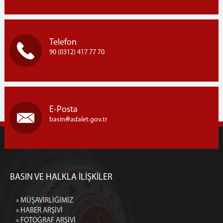
Telefon
90 (0312) 417 77 70
E-Posta
basin
adalet.gov.tr
BASIN VE HALKLA İLİŞKİLER
» MÜŞAVİRLİĞİMİZ
» HABER ARŞİVİ
» FOTOĞRAF ARŞİVİ