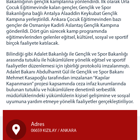
Bakanlığının gençlik kamplarına yönlendirdi. İlk olarak Urla
Çocuk Eğitimevinde kalan gençler, Gençlik ve Spor
Bakanlığına bağlı Antalya Alaaddin Keykubat Gençlik
Kampına yerleştirildi. Ankara Çocuk Eğitimevinden bazı
gençler de Osmaniye Kadirli Aslantaş Gençlik Kampına
gönderildi. Dört gün sürecek kamp programında
eğitimevlerinden gelenler eğitsel, kültürel, sosyal ve sportif
birçok faaliyete katılacak.
Bilindiği gibi Adalet Bakanlığı ile Gençlik ve Spor Bakanlığı
arasında tutuklu ile hükümlülere yönelik eğitsel ve sportif
faaliyetler düzenlemesi için işbirliği protokolü imzalanmıştı.
Adalet Bakanı Abdulhamit Gül ile Gençlik ve Spor Bakanı
Mehmet Kasapoğlu tarafından imzalanan “Kapılar
Kapanmasın” projesi kapsamında ceza infaz kurumlarında
bulunan tutuklu ve hükümlülere denetimli serbestlik
müdürlüklerindeki yükümlülerin kişisel gelişimine ve sosyal
uyumuna yardım etmeye yönelik faaliyetler gerçekleştiriliyor.
Adres
06659 KIZILAY / ANKARA