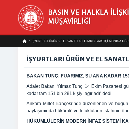
BASIN VE HALKLA İLİŞK
MÜŞAVİRLİĞİ
İŞYURTLARI ÜRÜN VE EL SANATLARI FUARI ZİYARETÇİ AKININA UĞR
İŞYURTLARI ÜRÜN VE EL SANATL
BAKAN TUNÇ: FUARIMIZ, ŞU ANA KADAR 151 
Adalet Bakanı Yılmaz Tunç, 14 Ekim Pazartesi günü 
kadar tam 151 bin 281 kişiyi ağırladı” dedi.
Ankara Millet Bahçesi’nde düzenlenen ve bugün 
paylaşımında hükümlü ve tutukluların ıslahının ön
HÜKÜMLÜLERİN MODERN İNFAZ SİSTEMİ KA