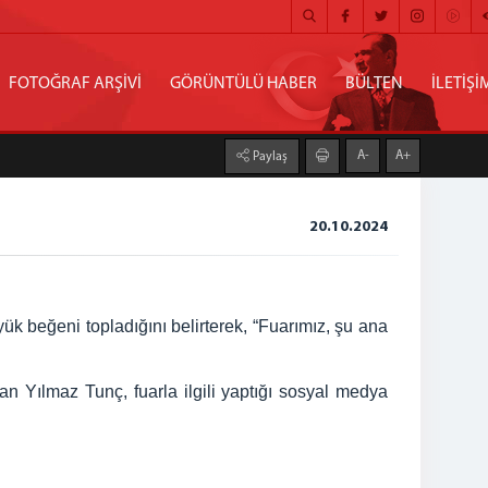
FOTOĞRAF ARŞİVİ
GÖRÜNTÜLÜ HABER
BÜLTEN
İLETİŞİ
A-
A+
Paylaş
20.10.2024
ük beğeni topladığını belirterek, “Fuarımız, şu ana
Yılmaz Tunç, fuarla ilgili yaptığı sosyal medya