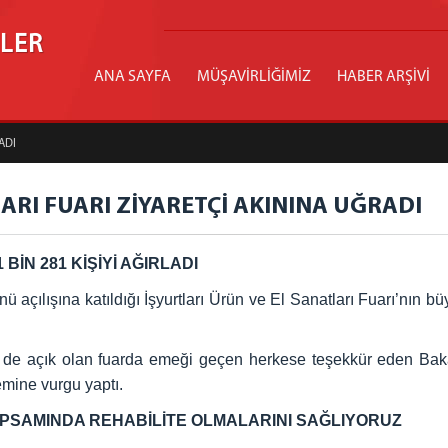
İLER
ANA SAYFA
MÜŞAVİRLİĞİMİZ
HABER ARŞİVİ
ADI
ARI FUARI ZİYARETÇİ AKININA UĞRADI
BİN 281 KİŞİYİ AĞIRLADI
açılışına katıldığı İşyurtları Ürün ve El Sanatları Fuarı’nın büy
de açık olan fuarda emeği geçen herkese teşekkür eden Bakan 
emine vurgu yaptı.
PSAMINDA REHABİLİTE OLMALARINI SAĞLIYORUZ