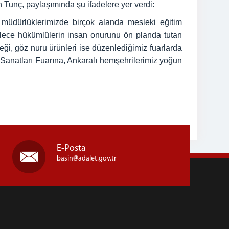
 Tunç, paylaşımında şu ifadelere yer verdi:
 müdürlüklerimizde birçok alanda mesleki eğitim
öylece hükümlülerin insan onurunu ön planda tutan
eği, göz nuru ürünleri ise düzenlediğimiz fuarlarda
l Sanatları Fuarına, Ankaralı hemşehrilerimiz yoğun
E-Posta
basin
adalet.gov.tr