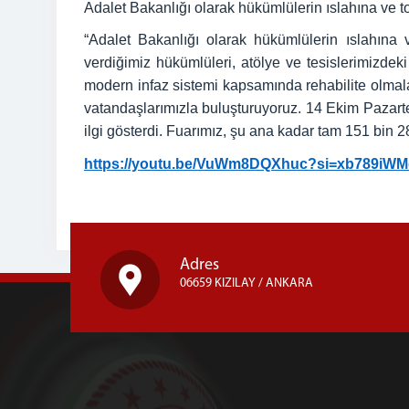
Adalet Bakanlığı olarak hükümlülerin ıslahına ve 
“Adalet Bakanlığı olarak hükümlülerin ıslahına
verdiğimiz hükümlüleri, atölye ve tesislerimizde
modern infaz sistemi kapsamında rehabilite olmalar
vatandaşlarımızla buluşturuyoruz. 14 Ekim Pazartes
ilgi gösterdi. Fuarımız, şu ana kadar tam 151 bin 2
https://youtu.be/VuWm8DQXhuc?si=xb789iW
Adres
06659 KIZILAY / ANKARA