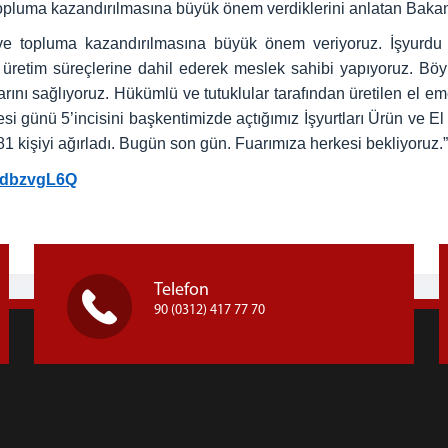
topluma kazandırılmasına büyük önem verdiklerini anlatan Bakan
 ve topluma kazandırılmasına büyük önem veriyoruz. İşyurdu
ki üretim süreçlerine dahil ederek meslek sahibi yapıyoruz. B
ını sağlıyoruz. Hükümlü ve tutuklular tarafından üretilen el em
i günü 5’incisini başkentimizde açtığımız İşyurtları Ürün ve E
81 kişiyi ağırladı. Bugün son gün. Fuarımıza herkesi bekliyoruz.”
MdbzvgL6Q
Telefon
90 (0312) 417 77 70