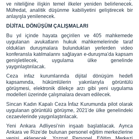
ve niteliğine ilişkin temel ilkeler yeniden belirlenecek.
Müfredat, analitik düşünme kabiliyetini geliştirecek bir
anlayışla yenilenecek.
DİJİTAL DÖNÜŞÜM ÇALIŞMALARI
Bu yıl içinde hayata geçirilen ve 405 mahkemede
uygulanan avukatların hukuk mahkemelerinde taraf
oldukları duruşmalara bulundukları yerlerden video
konferansla katılmalarını sağlayan e-duruşma'da kapsam
genişletilecek, uygulama ülke genelinde
yaygınlaştırılacak.
Ceza infaz kurumlarında dijital dönüşüm hedefi
kapsamında, hükümlülerin yakınlarıyla görüntülü
görüşmesi, elektronik dilekçe arzı gibi yeni uygulama
modelleri üzerinde çalışmalara devam edilecek.
Sincan Kadın Kapalı Ceza İnfaz Kurumunda pilot olarak
uygulanan görüntülü görüşme, 2021'de ülke genelindeki
cezaevlerinde yaygınlaştırılacak.
Yeni Ankara Adliyesi'nin inşaatı başlatılacak. Ayrıca
Ankara ve Rize'de bulunan personel eğitim merkezlerine
yenisi eklenecek, Yozgat Personel Eğitim Merkezi