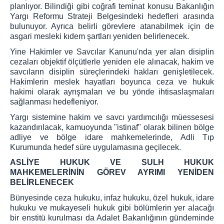
planlıyor. Bilindiği gibi coğrafi teminat konusu Bakanlığın
Yargı Reformu Strateji Belgesindeki hedefleri arasında
bulunuyor. Ayrıca belirli görevlere atanabilmek için de
asgari mesleki kıdem şartları yeniden belirlenecek.
Yine Hakimler ve Savcılar Kanunu'nda yer alan disiplin
cezaları objektif ölçütlerle yeniden ele alınacak, hakim ve
savcıların disiplin süreçlerindeki hakları genişletilecek.
Hakimlerin meslek hayatları boyunca ceza ve hukuk
hakimi olarak ayrışmaları ve bu yönde ihtisaslaşmaları
sağlanması hedefleniyor.
Yargı sistemine hakim ve savcı yardımcılığı müessesesi
kazandırılacak, kamuoyunda "istinaf" olarak bilinen bölge
adliye ve bölge idare mahkemelerinde, Adli Tıp
Kurumunda hedef süre uygulamasına geçilecek.
ASLİYE HUKUK VE SULH HUKUK
MAHKEMELERİNİN GÖREV AYRIMI YENİDEN
BELİRLENECEK
Bünyesinde ceza hukuku, infaz hukuku, özel hukuk, idare
hukuku ve mukayeseli hukuk gibi bölümlerin yer alacağı
bir enstitü kurulması da Adalet Bakanlığının gündeminde