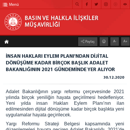
Menü
BASIN VE HALKLA İLİŞKİLER
MÜŞAVİRLİĞİ
BASIN VE HALKLA İLİŞKİLER MÜŞAVİRLİĞİ
A-
A+
Paylaş
ANA SAYFA
İNSAN HAKLARI EYLEM PLANI'NDAN DİJİTAL
MÜŞAVİRLİĞİMİZ
DÖNÜŞÜME KADAR BİRÇOK BAŞLIK ADALET
BAKANLIĞININ 2021 GÜNDEMİNDE YER ALIYOR
HABER ARŞİVİ
30.12.2020
FOTOĞRAF ARŞİVİ
Adalet Bakanlığının yargı reformu çerçevesinde 2021
GÖRÜNTÜLÜ HABER
yılında birçok yeniliğin hayata geçirilmesi hedefleniyor.
Yeni yılda insan Hakları Eylem Planı’nın ilan
BÜLTEN
edilmesinden dijital dönüşüme kadar birçok başlıkta yeni
İLETİŞİM
uygulamalar hayata geçirilecek.
Yargı Reformu Strateji Belgesi kapsamında yeni
düzenlemeleri hayata geçiren Adalet Bakanlığı, 2021'de