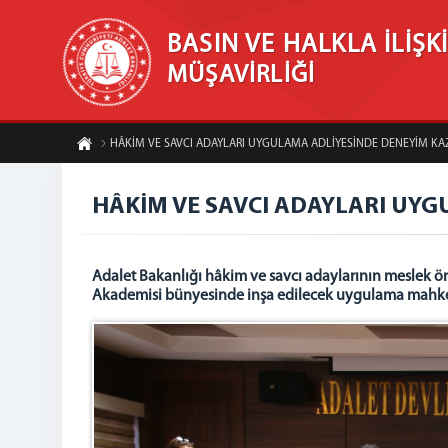
BASIN VE HALKLA İLİŞK
MÜŞAVİRLİĞİ
HÂKİM VE SAVCI ADAYLARI UYGULAMA ADLİYESİNDE DENEYİM K
HÂKİM VE SAVCI ADAYLARI UY
Adalet Bakanlığı hâkim ve savcı adaylarının meslek önc
Akademisi bünyesinde inşa edilecek uygulama mahkeme