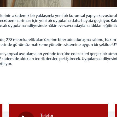
mlerinin akademik bir yaklaşımla yeni bir kurumsal yapıya kavuştur
 tecrübenin artması için yeni bir uygulama daha hayata geçiriyor. B
cak uygulama adliyesinde hâkim ve savcı adayları aldıkları eğitimle
de, 278 metrekarelik alan üzerine birer adet duruşma salonu, hakim
liyesinde günümüz mahkeme yönetim sistemine uygun bir şekilde UYAP
nın yargısal uygulamaları yerinde tecrübe edecekleri gerçek bir atm
 Akademide aldıkları teorik dersleri pekiştirecek. Uygulama adliyesi
tiliyor.
Telefon