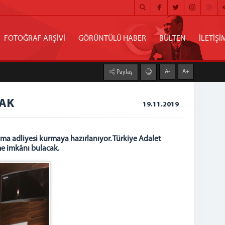
FOTOĞRAF ARŞİVİ
GÖRÜNTÜLÜ HABER
BÜLTEN
İLETİŞİ
A-
A+
Paylaş
CAK
19.11.2019
ama adliyesi kurmaya hazırlanıyor. Türkiye Adalet
me imkânı bulacak.