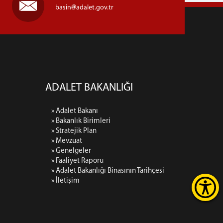
basin
adalet.gov.tr
ADALET BAKANLIĞI
» Adalet Bakanı
» Bakanlık Birimleri
» Stratejik Plan
» Mevzuat
» Genelgeler
» Faaliyet Raporu
» Adalet Bakanlığı Binasının Tarihçesi
» İletişim