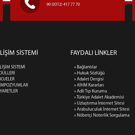
90 (0312) 417 77 70
LİŞİM SİSTEMİ
FAYDALI LİNKLER
LİŞİM SİSTEMİ
» Bağlantılar
DÜLLERİ
» Hukuk Sözlüğü
ROJELER
» Adalet Dergisi
SEMPOZYUMLAR
» AİHM Kararları
İYARETLER
» Adli Tıp Kurumu
» Türkiye Adalet Akademisi
» Uzlaştırma İnternet Sitesi
» Arabuluculuk İnternet Sitesi
» Nöbetçi Noterlik Sorgulama