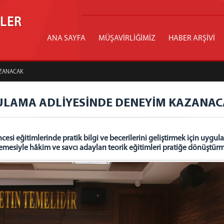
İLER
ANA SAYFA
MÜŞAVİRLİĞİMİZ
HABER ARŞİVİ
AZANACAK
GULAMA ADLİYESİNDE DENEYİM KAZANA
esi eğitimlerinde pratik bilgi ve becerilerini geliştirmek için uygul
siyle hâkim ve savcı adayları teorik eğitimleri pratiğe dönüştür