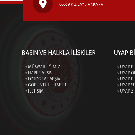
06659 KIZILAY / ANKARA
BASIN VE HALKLA İLİŞKİLER
UYAP Bİ
» MÜŞAVİRLİĞİMİZ
» UYAP Bİ
» HABER ARŞİVİ
» UYAP Ö
» FOTOĞRAF ARŞİVİ
» UYAP P
» GÖRÜNTÜLÜ HABER
» UYAP 
» İLETİŞİM
» UYAP Z