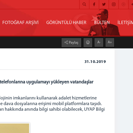
FOTOĞRAF ARŞİVİ
GÖRÜNTÜLÜ HABER
BÜLTEN
İLETİŞİ
A-
A+
Paylaş
31.10.2019
ep telefonlarına uygulamayı yükleyen vatandaşlar
lojinin imkanlarını kullanarak adalet hizmetlerine
le dava dosyalarına erişimi mobil platformlara taşıdı.
arı hakkında anında bilgi sahibi olabilecek, UYAP Bilgi