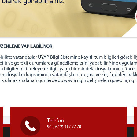
ÜZENLEME YAPILABİLİYOR
likte vatandaşlar UYAP Bilgi Sistemine kayıtlı tüm bilgileri görebil
rebilir ve gerekli durumlarda güncellemelerini yapabilir. Yine uygu
ra bilgilerini filtreleyerek ilgili yargı birimindeki dosyalarının gün
 dosyaları kapsamında vatandaşlar duruşma ve keşif günleri hakkında 
larak sıralanan günlerde dosyayla ilgili gelişmeleri görebilir, ilgil
Telefon
90 (0312) 417 77 70