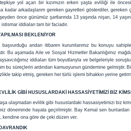
epkiye yol açan bir kızımızın erken yaşta evliliği ile önc
 kadar arkadaşlarım gereken gayretleri gösterdiler, gereken ça
şeyden önce günümüz şartlarında 13 yaşında nişan, 14 yaşında
tismar iddiaları tam bir faciadır.
 YAPILMASI BEKLENİYOR
başvurduğu andan itibaren kurumlarımız bu konuyu sahiplenmi
ştir. Bu aşamada Aile ve Sosyal Hizmetler Bakanlığımız mağdu
avcılığımız iddiaları tüm boyutlarıyla ve belgeleriyle soruştura
üm bu süreçlerin ardından kamuoyunun gündemine gelmiştir. B
zlikle takip etmiş, gereken her türlü işlemi bihakkın yerine geti
EVLİLİK GİBİ HUSUSLARDAKİ HASSASİYETİMİZİ BİZ Kİ
yaşa ulaşmadan evlilik gibi hususlardaki hassasiyetimizi biz kim
rimiz döneminde hayata geçirilmiştir. Bay Kemal sen bunlardan
, kendine ona göre de çeki düzen ver.
 DAVRANDIK