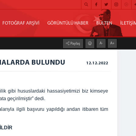
FOTOĞRAF ARŞİVİ
GÖRÜNTÜLÜ HABER
BÜLTEN
İLETİŞİ
A-
A+
Paylaş
AMALARDA BULUNDU
12.12.2022
ik gibi hususlardaki hassasiyetimizi biz kimseye
a geçirilmiştir” dedi.
rıyla ilgili başvuru yapıldığı andan itibaren tüm
İLDİR