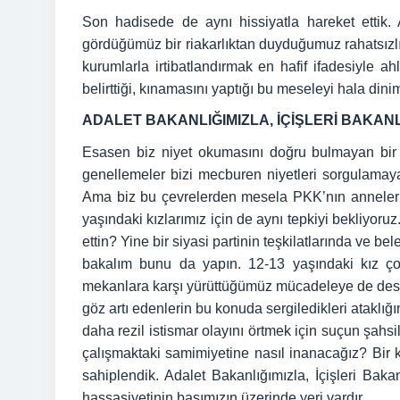
Son hadisede de aynı hissiyatla hareket ettik. 
gördüğümüz bir riakarlıktan duyduğumuz rahatsızlığ
kurumlarla irtibatlandırmak en hafif ifadesiyle a
belirttiği, kınamasını yaptığı bu meseleyi hala dinimi
ADALET BAKANLIĞIMIZLA, İÇİŞLERİ BAKANLI
Esasen biz niyet okumasını doğru bulmayan bir a
genellemeler bizi mecburen niyetleri sorgulama
Ama biz bu çevrelerden mesela PKK’nın annelerinin
yaşındaki kızlarımız için de aynı tepkiyi bekliyoru
ettin? Yine bir siyasi partinin teşkilatlarında ve b
bakalım bunu da yapın. 12-13 yaşındaki kız çoc
mekanlara karşı yürüttüğümüz mücadeleye de destek 
göz artı edenlerin bu konuda sergiledikleri ataklı
daha rezil istismar olayını örtmek için suçun şahs
çalışmaktaki samimiyetine nasıl inanacağız? Bir 
sahiplendik. Adalet Bakanlığımızla, İçişleri Baka
hassasiyetinin başımızın üzerinde yeri vardır.