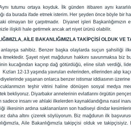
Aynı tutumu ortaya koyduk. İlk günden itibaren aynı kararlı
ı da burada ifade etmek isterim. Her şeyden önce böyle bir hadi
hlaki olmayan bir çarpıtmadır. Diyanet işleri Başkanlığımızın e
zle ilişkili hale getirmek ancak art niyet ürünü olabilir.
ĞIMIZLA, AİLE BAKANLIĞIMIZLA TAKİPÇİSİ OLDUK VE TA
nlayışa sahibiz. Benzer başka olaylarda suçun şahsiliği ilke
ya itmektedir. Şayet niyet mağdurun hakkını savunmaksa biz b
 kucağından kaçırıp dağ götürdüğü, eline silah verdiği, liderl
z. Kızları 12-13 yaşında yavruları evlerinden, ellerinden alıp kaç
elediyelerinde yaşanan onlarca benzer istismar iddiasının üzerine 
uklarımızın teşhir vitrini haline dönüşen sosyal medya mecr
bekliyoruz. Diyarbakır annelerinin evlatlarını örgütün pençesi
ğın sadece insanı ve ahlaki ilkelerden kaynaklandığına nasıl ina
iliği ilkesinin ardına saklananların son hadiseyi dindar kesimle
kez daha altını çizerek söylüyorum. Biz mağdurun ilk başvuru
nlığımızla, Aile Bakanlığımızla takipçisi olduk ve takipçisiyi