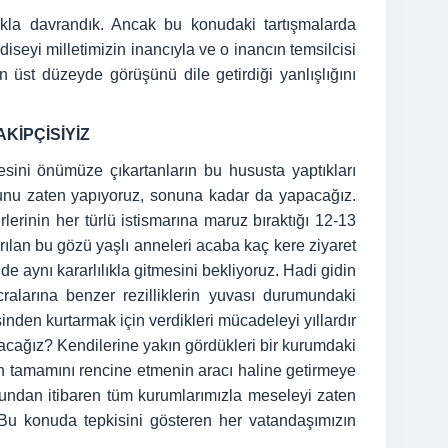
lıkla davrandık. Ancak bu konudaki tartışmalarda
seyi milletimizin inancıyla ve o inancın temsilcisi
n üst düzeyde görüşünü dile getirdiği yanlışlığını
KİPÇİSİYİZ
sini önümüze çıkartanların bu hususta yaptıkları
unu zaten yapıyoruz, sonuna kadar da yapacağız.
erinin her türlü istismarına maruz bıraktığı 12-13
ırılan bu gözü yaşlı anneleri acaba kaç kere ziyaret
de aynı kararlılıkla gitmesini bekliyoruz. Hadi gidin
alarına benzer rezilliklerin yuvası durumundaki
nden kurtarmak için verdikleri mücadeleyi yıllardır
nacağız? Kendilerine yakın gördükleri bir kurumdaki
rin tamamını rencine etmenin aracı haline getirmeye
sundan itibaren tüm kurumlarımızla meseleyi zaten
z. Bu konuda tepkisini gösteren her vatandaşımızın