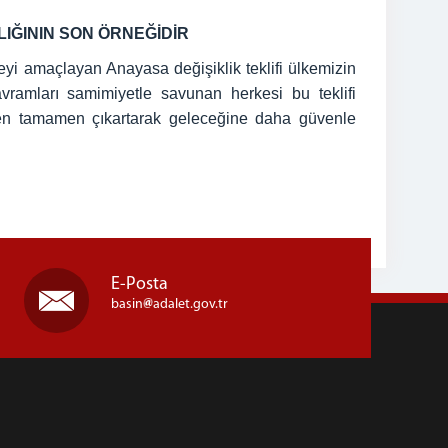
LIĞININ SON ÖRNEĞİDİR
yi amaçlayan Anayasa değişiklik teklifi ülkemizin
avramları samimiyetle savunan herkesi bu teklifi
den tamamen çıkartarak geleceğine daha güvenle
E-Posta
basin
adalet.gov.tr