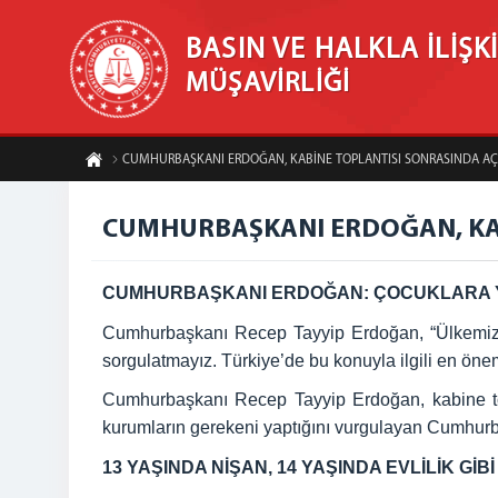
BASIN VE HALKLA İLİŞK
MÜŞAVİRLİĞİ
CUMHURBAŞKANI ERDOĞAN, KABİNE TOPLANTISI SONRASINDA 
CUMHURBAŞKANI ERDOĞAN, KA
CUMHURBAŞKANI ERDOĞAN: ÇOCUKLARA YÖ
Cumhurbaşkanı Recep Tayyip Erdoğan, “Ülkemizde 
sorgulatmayız. Türkiye’de bu konuyla ilgili en önem
Cumhurbaşkanı Recep Tayyip Erdoğan, kabine topla
kurumların gerekeni yaptığını vurgulayan Cumhur
13 YAŞINDA NİŞAN, 14 YAŞINDA EVLİLİK G