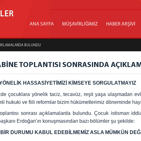
İLER
ANA SAYFA
MÜŞAVİRLİĞİMİZ
HABER ARŞİVİ
AÇIKLAMALARDA BULUNDU
BİNE TOPLANTISI SONRASINDA AÇIKL
NELİK HASSASİYETİMİZİ KİMSEYE SORGULATMAYIZ
çocuklara yönelik taciz, tecavüz, reşit yaşa ulaşmadan evlil
li hukuki ve fiili reformlar bizim hükümetlerimiz döneminde hayat
ntısı sonrası açıklamalarda bulundu. Çocuk istismarı iddiala
başkanı Erdoğan’ın konuşmasından bazı bölümler şu şekilde:
İBİ BİR DURUMU KABUL EDEBİLMEMİZ ASLA MÜMKÜN DEĞ