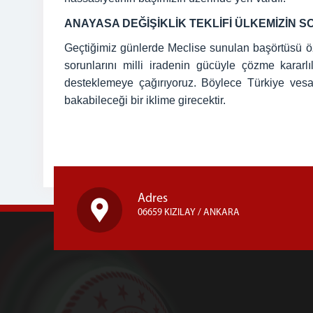
ANAYASA DEĞİŞİKLİK TEKLİFİ ÜLKEMİZİN S
Geçtiğimiz günlerde Meclise sunulan başörtüsü öz
sorunlarını milli iradenin gücüyle çözme kararl
desteklemeye çağırıyoruz. Böylece Türkiye ves
bakabileceği bir iklime girecektir.
Adres
06659 KIZILAY / ANKARA