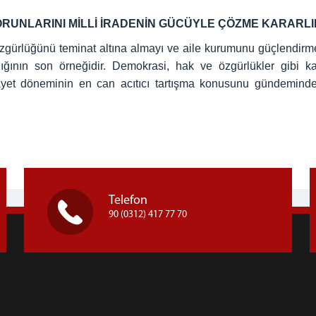
ORUNLARINI MİLLİ İRADENİN GÜCÜYLE ÇÖZME KARARLI
gürlüğünü teminat altına almayı ve aile kurumunu güçlendirme
ılığının son örneğidir. Demokrasi, hak ve özgürlükler gibi k
ayet döneminin en can acıtıcı tartışma konusunu gündemin
Telefon
90 (0312) 417 77 70