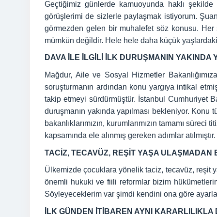
Geçtiğimiz günlerde kamuoyunda haklı şekilde t
görüşlerimi de sizlerle paylaşmak istiyorum. Şuana
görmezden gelen bir muhalefet söz konusu. Her 
mümkün değildir. Hele hele daha küçük yaşlardaki is
DAVA İLE İLGİLİ İLK DURUŞMANIN YAKINDA
Mağdur, Aile ve Sosyal Hizmetler Bakanlığımıza 
soruşturmanın ardından konu yargıya intikal etmi
takip etmeyi sürdürmüştür. İstanbul Cumhuriyet Başs
duruşmanın yakında yapılması bekleniyor. Konu t
bakanlıklarımızın, kurumlarımızın tamamı süreci titi
kapsamında ele alınmış gereken adımlar atılmıştır.
TACİZ, TECAVÜZ, REŞİT YAŞA ULAŞMADAN 
Ülkemizde çocuklara yönelik taciz, tecavüz, reşit 
önemli hukuki ve fiili reformlar bizim hükümetle
Söyleyeceklerim var şimdi kendini ona göre ayarla
İLK GÜNDEN İTİBAREN AYNI KARARLILIKLA