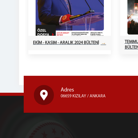
TEMMUZ
→
EKİM - KASIM - ARALIK 2024 BÜLTENİ
BÜLTEN
Adres
06659 KIZILAY / ANKARA