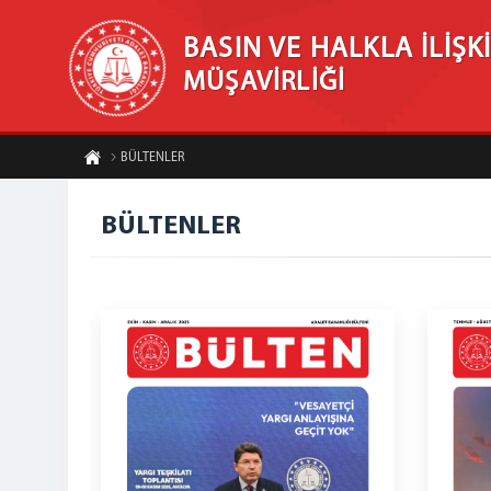
BASIN VE HALKLA İLİŞK
MÜŞAVİRLİĞİ
BÜLTENLER
BÜLTENLER