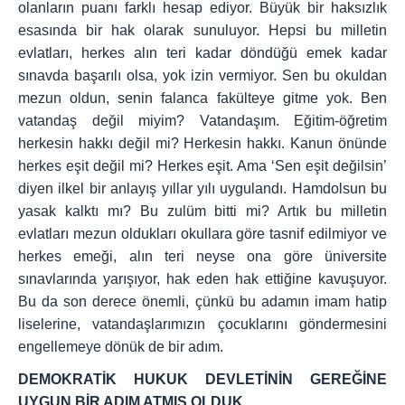
olanların puanı farklı hesap ediyor. Büyük bir haksızlık
esasında bir hak olarak sunuluyor. Hepsi bu milletin
evlatları, herkes alın teri kadar döndüğü emek kadar
sınavda başarılı olsa, yok izin vermiyor. Sen bu okuldan
mezun oldun, senin falanca fakülteye gitme yok. Ben
vatandaş değil miyim? Vatandaşım. Eğitim-öğretim
herkesin hakkı değil mi? Herkesin hakkı. Kanun önünde
herkes eşit değil mi? Herkes eşit. Ama ‘Sen eşit değilsin’
diyen ilkel bir anlayış yıllar yılı uygulandı. Hamdolsun bu
yasak kalktı mı? Bu zulüm bitti mi? Artık bu milletin
evlatları mezun oldukları okullara göre tasnif edilmiyor ve
herkes emeği, alın teri neyse ona göre üniversite
sınavlarında yarışıyor, hak eden hak ettiğine kavuşuyor.
Bu da son derece önemli, çünkü bu adamın imam hatip
liselerine, vatandaşlarımızın çocuklarını göndermesini
engellemeye dönük de bir adım.
DEMOKRATİK HUKUK DEVLETİNİN GEREĞİNE
UYGUN BİR ADIM ATMIŞ OLDUK