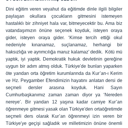
Dini eğitim veren veyahut da eğitimde dinle ilgili bilgiler
paylaşan okullara çocukların gitmesini istemeyen
hastalıklı bir zihniyet hala var, bitmeyecektir bu. Ama biz
vatandaşımızın önüne seçenek koyduk, isteyen oraya
gider, isteyen oraya gider. ‘Kimse tercih ettiği okul
nedeniyle kınanamaz, suçlanamaz, herhangi bir
haksızlığa ve ayrımcılığa maruz kalamaz’ dedik. Kötü mü
yaptık, iyi yaptık. Demokratik hukuk devletinin gereğine
uygun bir adım atmış olduk. Türkiye'de bunları yaparken
öte yandan orta öğretim kurumlarında da Kur’an-ı Kerim
ve Hz. Peygamber Efendimizin hayatını anlatan dersi de
seçmeli dersler arasına koyduk. Hani Sayın
Cumhurbaşkanımız zaman zaman diyor ya ‘Nereden
nereye’. Bir yandan 12 yaşına kadar camiye Kur’an
öğrenmeye gitmesi yasak olan Türkiye'den ortaöğretimde
seçmeli ders olarak Kur’an öğrenmeyi izin veren bir
Türkiye'ye geçişi sağladık ve milletimizin önüne önemli