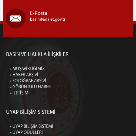
E-Posta
basin
adalet.gov.tr
BASIN VE HALKLA İLİŞKİLER
» MÜŞAVİRLİĞİMİZ
» HABER ARŞİVİ
» FOTOĞRAF ARŞİVİ
» GÖRÜNTÜLÜ HABER
» İLETİŞİM
UYAP BİLİŞİM SİSTEMİ
» UYAP BİLİŞİM SİSTEMİ
» UYAP ÖDÜLLERİ