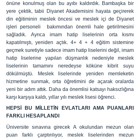
önüne konulmuş olan bu ayıbı kaldırdık. Bambaşka bir
yere çektik, tabii Diyanet Akademisini hayata geçirerek
din eğitiminin meslek öncesi ve meslek içi de Diyanet
işleri personeli bakımından önemli hale getirilmesini
sağladık. Ayrıca imam hatip liselerinin orta kısmı
kapatılmıştı, yeniden açtık. 4+ 4 + 4 eğitim sistemine
geçmek suretiyle sadece imam hatip liselerini değil, imam
hatip liselerine yapılan düşmanlık nedeniyle meslek
liselerinin tamamını neredeyse köküne kibrit suyu
dökülmüştü. Meslek liselerinde yeniden memleketin
hizmetine sunmak, orta öğretimini de açarak oralarda
yeni bir adım attık. Daha da önemlisi katsayı haksızlığına
karşı karşıya kaldı, yıllar yılı meslek lisesi öğrenci.
HEPSİ BU MİLLETİN EVLATLARI AMA PUANLARI
FARKLI HESAPLANDI
Üniversite sınavına girecek A okulundan mezun olan
puan farklı çarptırılıyor, meslek liselerinden mezun