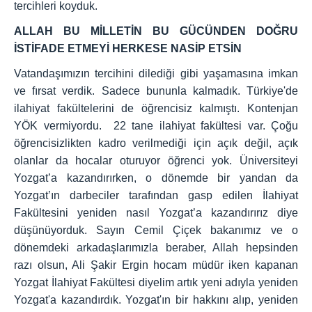
tercihleri koyduk.
ALLAH BU MİLLETİN BU GÜCÜNDEN DOĞRU
İSTİFADE ETMEYİ HERKESE NASİP ETSİN
Vatandaşımızın tercihini dilediği gibi yaşamasına imkan
ve fırsat verdik. Sadece bununla kalmadık. Türkiye'de
ilahiyat fakültelerini de öğrencisiz kalmıştı. Kontenjan
YÖK vermiyordu. 22 tane ilahiyat fakültesi var. Çoğu
öğrencisizlikten kadro verilmediği için açık değil, açık
olanlar da hocalar oturuyor öğrenci yok. Üniversiteyi
Yozgat’a kazandırırken, o dönemde bir yandan da
Yozgat’ın darbeciler tarafından gasp edilen İlahiyat
Fakültesini yeniden nasıl Yozgat’a kazandırırız diye
düşünüyorduk. Sayın Cemil Çiçek bakanımız ve o
dönemdeki arkadaşlarımızla beraber, Allah hepsinden
razı olsun, Ali Şakir Ergin hocam müdür iken kapanan
Yozgat İlahiyat Fakültesi diyelim artık yeni adıyla yeniden
Yozgat'a kazandırdık. Yozgat'ın bir hakkını alıp, yeniden