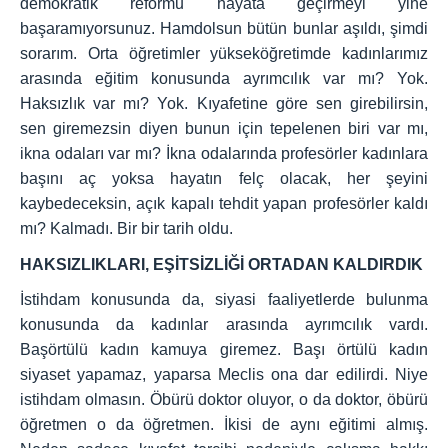
demokratik reformu hayata geçirmeyi yine
başaramıyorsunuz. Hamdolsun bütün bunlar aşıldı, şimdi
sorarım. Orta öğretimler yükseköğretimde kadınlarımız
arasında eğitim konusunda ayrımcılık var mı? Yok.
Haksızlık var mı? Yok. Kıyafetine göre sen girebilirsin,
sen giremezsin diyen bunun için tepelenen biri var mı,
ikna odaları var mı? İkna odalarında profesörler kadınlara
başını aç yoksa hayatın felç olacak, her şeyini
kaybedeceksin, açık kapalı tehdit yapan profesörler kaldı
mı? Kalmadı. Bir bir tarih oldu.
HAKSIZLIKLARI, EŞİTSİZLİĞİ ORTADAN KALDIRDIK
İstihdam konusunda da, siyasi faaliyetlerde bulunma
konusunda da kadınlar arasında ayrımcılık vardı.
Başörtülü kadın kamuya giremez. Başı örtülü kadın
siyaset yapamaz, yaparsa Meclis ona dar edilirdi. Niye
istihdam olmasın. Öbürü doktor oluyor, o da doktor, öbürü
öğretmen o da öğretmen. İkisi de aynı eğitimi almış.