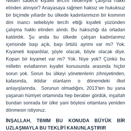
Neden sadece kıyafet tercihi nedeniyle çalışma hakkı
elinden alınıyor? Anayasaya rağmen haksız ve hukuksuz
bir biçimde yıllardır bu ülkede kadınlarımızın bir kısmının
dini inancı sebebiyle tercih ettiği kıyafeti yüzünden
çalışma hakkı elinden alındı. Bu haksızlığı da ortadan
kaldırdık. Şu anda bu ülkede çalışan kadınlarımız
içerisinde başı açık, başı örtülü ayrımı var mı? Yok.
Kıyameti kopardılar, şöyle olacak, böyle olacak diye.
Kopan bir kıyamet var mı? Yok. Niye yok? Çünkü bu
milletin evlatlarının kıyafet konusunda arasında hiçbir
sorun yok. Sorun bu ülkeyi yönetenlerin zihniyetinden,
kafasında, iktidar olanların o dönemdeki ilkel
anlayışlarında. Sorunun olmadığını, 2013’ten bu yana
yaşanan hürriyet ortamında hep beraber gördük, inşallah
bundan sonrada bir ülke yani böylesi ortamlara yeniden
dönmesin istiyoruz.
İNŞALLAH, TBMM BU KONUDA BÜYÜK BİR
UZLAŞMAYLA BU TEKLİFİ KANUNLAŞTIRIR