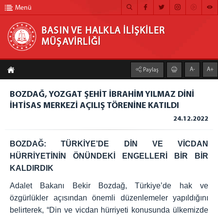
Menü
BASIN VE HALKLA İLİŞKİLER
MÜŞAVİRLİĞİ
BASIN VE HALKLA İLİŞKİLER MÜŞAVİRLİĞİ
A-
A+
Paylaş
ANA SAYFA
BOZDAĞ, YOZGAT ŞEHİT İBRAHİM YILMAZ DİNİ
MÜŞAVİRLİĞİMİZ
İHTİSAS MERKEZİ AÇILIŞ TÖRENİNE KATILDI
HABER ARŞİVİ
24.12.2022
FOTOĞRAF ARŞİVİ
BOZDAĞ: TÜRKİYE’DE DİN VE VİCDAN
GÖRÜNTÜLÜ HABER
HÜRRİYETİNİN ÖNÜNDEKİ ENGELLERİ BİR BİR
KALDIRDIK
BÜLTEN
Adalet Bakanı Bekir Bozdağ, Türkiye’de hak ve
İLETİŞİM
özgürlükler açısından önemli düzenlemeler yapıldığını
belirterek, “Din ve vicdan hürriyeti konusunda ülkemizde