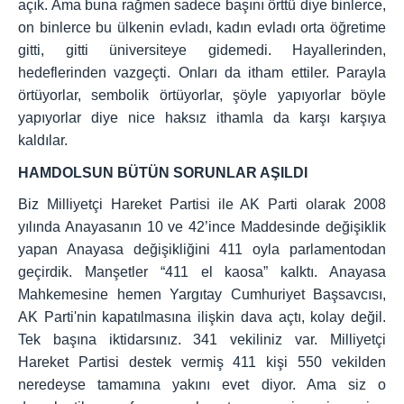
açık. Ama buna rağmen sadece başını örttü diye binlerce,
on binlerce bu ülkenin evladı, kadın evladı orta öğretime
gitti, gitti üniversiteye gidemedi. Hayallerinden,
hedeflerinden vazgeçti. Onları da itham ettiler. Parayla
örtüyorlar, sembolik örtüyorlar, şöyle yapıyorlar böyle
yapıyorlar diye nice haksız ithamla da karşı karşıya
kaldılar.
HAMDOLSUN BÜTÜN SORUNLAR AŞILDI
Biz Milliyetçi Hareket Partisi ile AK Parti olarak 2008
yılında Anayasanın 10 ve 42’ince Maddesinde değişiklik
yapan Anayasa değişikliğini 411 oyla parlamentodan
geçirdik. Manşetler “411 el kaosa” kalktı. Anayasa
Mahkemesine hemen Yargıtay Cumhuriyet Başsavcısı,
AK Parti'nin kapatılmasına ilişkin dava açtı, kolay değil.
Tek başına iktidarsınız. 341 vekiliniz var. Milliyetçi
Hareket Partisi destek vermiş 411 kişi 550 vekilden
neredeyse tamamına yakını evet diyor. Ama siz o