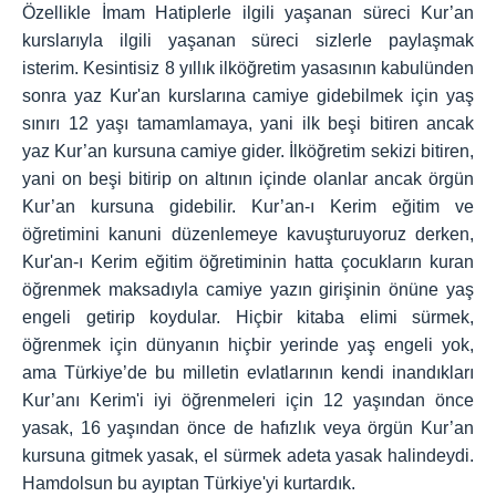
Özellikle İmam Hatiplerle ilgili yaşanan süreci Kur’an
kurslarıyla ilgili yaşanan süreci sizlerle paylaşmak
isterim. Kesintisiz 8 yıllık ilköğretim yasasının kabulünden
sonra yaz Kur'an kurslarına camiye gidebilmek için yaş
sınırı 12 yaşı tamamlamaya, yani ilk beşi bitiren ancak
yaz Kur’an kursuna camiye gider. İlköğretim sekizi bitiren,
yani on beşi bitirip on altının içinde olanlar ancak örgün
Kur’an kursuna gidebilir. Kur’an-ı Kerim eğitim ve
öğretimini kanuni düzenlemeye kavuşturuyoruz derken,
Kur'an-ı Kerim eğitim öğretiminin hatta çocukların kuran
öğrenmek maksadıyla camiye yazın girişinin önüne yaş
engeli getirip koydular. Hiçbir kitaba elimi sürmek,
öğrenmek için dünyanın hiçbir yerinde yaş engeli yok,
ama Türkiye’de bu milletin evlatlarının kendi inandıkları
Kur’anı Kerim'i iyi öğrenmeleri için 12 yaşından önce
yasak, 16 yaşından önce de hafızlık veya örgün Kur’an
kursuna gitmek yasak, el sürmek adeta yasak halindeydi.
Hamdolsun bu ayıptan Türkiye'yi kurtardık.