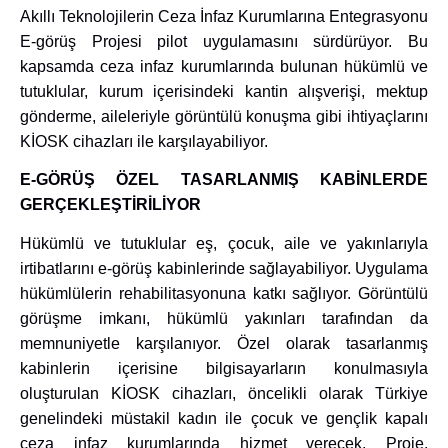
Akıllı Teknolojilerin Ceza İnfaz Kurumlarına Entegrasyonu
E-görüş Projesi pilot uygulamasını sürdürüyor. Bu
kapsamda ceza infaz kurumlarında bulunan hükümlü ve
tutuklular, kurum içerisindeki kantin alışverişi, mektup
gönderme, aileleriyle görüntülü konuşma gibi ihtiyaçlarını
KİOSK cihazları ile karşılayabiliyor.
E-GÖRÜŞ ÖZEL TASARLANMIŞ KABİNLERDE
GERÇEKLEŞTİRİLİYOR
Hükümlü ve tutuklular eş, çocuk, aile ve yakınlarıyla
irtibatlarını e-görüş kabinlerinde sağlayabiliyor. Uygulama
hükümlülerin rehabilitasyonuna katkı sağlıyor. Görüntülü
görüşme imkanı, hükümlü yakınları tarafından da
memnuniyetle karşılanıyor. Özel olarak tasarlanmış
kabinlerin içerisine bilgisayarların konulmasıyla
oluşturulan KİOSK cihazları, öncelikli olarak Türkiye
genelindeki müstakil kadın ile çocuk ve gençlik kapalı
ceza infaz kurumlarında hizmet verecek. Proje,