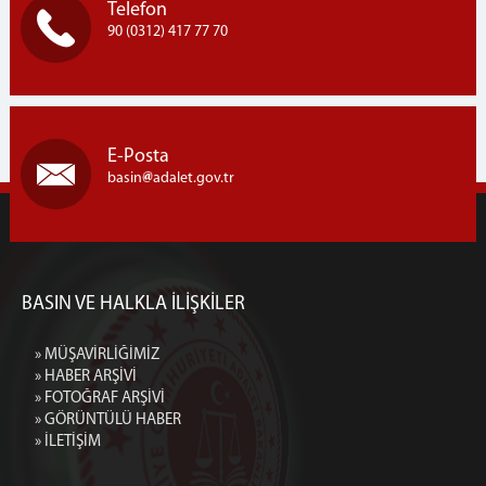
Telefon
90 (0312) 417 77 70
E-Posta
basin
adalet.gov.tr
BASIN VE HALKLA İLİŞKİLER
» MÜŞAVİRLİĞİMİZ
» HABER ARŞİVİ
» FOTOĞRAF ARŞİVİ
» GÖRÜNTÜLÜ HABER
» İLETİŞİM