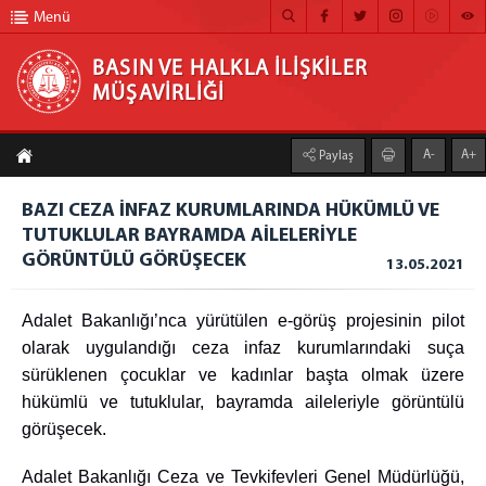
Menü
BASIN VE HALKLA İLİŞKİLER
MÜŞAVİRLİĞİ
BASIN VE HALKLA İLİŞKİLER MÜŞAVİRLİĞİ
A-
A+
Paylaş
ANA SAYFA
BAZI CEZA İNFAZ KURUMLARINDA HÜKÜMLÜ VE
MÜŞAVİRLİĞİMİZ
TUTUKLULAR BAYRAMDA AİLELERİYLE
GÖRÜNTÜLÜ GÖRÜŞECEK
HABER ARŞİVİ
13.05.2021
FOTOĞRAF ARŞİVİ
Adalet Bakanlığı’nca yürütülen e-görüş projesinin pilot
GÖRÜNTÜLÜ HABER
olarak uygulandığı ceza infaz kurumlarındaki suça
sürüklenen çocuklar ve kadınlar başta olmak üzere
BÜLTEN
hükümlü ve tutuklular, bayramda aileleriyle görüntülü
İLETİŞİM
görüşecek.
Adalet Bakanlığı Ceza ve Tevkifevleri Genel Müdürlüğü,