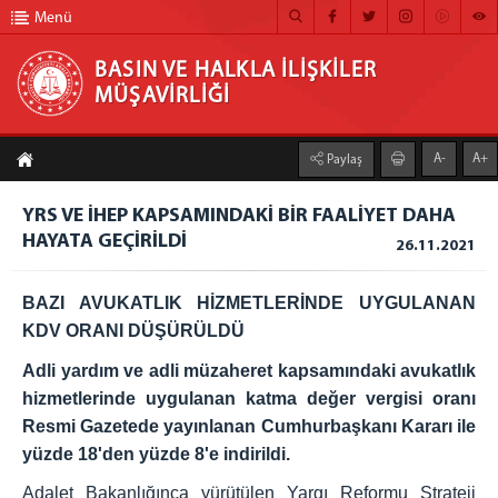
Menü
BASIN VE HALKLA İLİŞKİLER
MÜŞAVİRLİĞİ
BASIN VE HALKLA İLİŞKİLER MÜŞAVİRLİĞİ
A-
A+
Paylaş
ANA SAYFA
YRS VE İHEP KAPSAMINDAKİ BİR FAALİYET DAHA
MÜŞAVİRLİĞİMİZ
HAYATA GEÇİRİLDİ
26.11.2021
HABER ARŞİVİ
BAZI AVUKATLIK HİZMETLERİNDE UYGULANAN
FOTOĞRAF ARŞİVİ
KDV ORANI DÜŞÜRÜLDÜ
GÖRÜNTÜLÜ HABER
Adli yardım ve adli müzaheret kapsamındaki avukatlık
BÜLTEN
hizmetlerinde uygulanan katma değer vergisi oranı
Resmi Gazetede yayınlanan Cumhurbaşkanı Kararı ile
İLETİŞİM
yüzde 18'den yüzde 8'e indirildi.
Adalet Bakanlığınca yürütülen Yargı Reformu Strateji