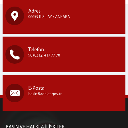
Adres
06659 KIZILAY / ANKARA
Telefon
90 (0312) 417 77 70
E-Posta
basin
adalet.gov.tr
BASIN VE HALKLA İLİŞKİLER