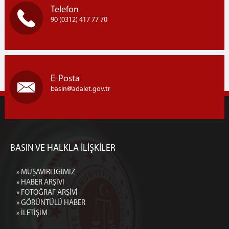
Telefon
90 (0312) 417 77 70
E-Posta
basin
adalet.gov.tr
BASIN VE HALKLA İLİŞKİLER
» MÜŞAVİRLİĞİMİZ
» HABER ARŞİVİ
» FOTOĞRAF ARŞİVİ
» GÖRÜNTÜLÜ HABER
» İLETİŞİM