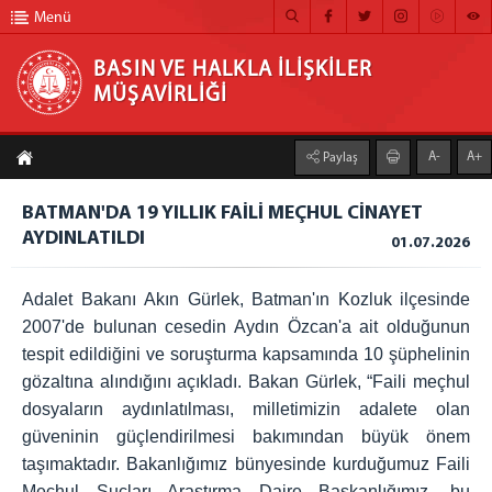
Menü
BASIN VE HALKLA İLİŞKİLER
MÜŞAVİRLİĞİ
BASIN VE HALKLA İLİŞKİLER MÜŞAVİRLİĞİ
A-
A+
Paylaş
ANA SAYFA
BATMAN'DA 19 YILLIK FAİLİ MEÇHUL CİNAYET
MÜŞAVİRLİĞİMİZ
AYDINLATILDI
01.07.2026
HABER ARŞİVİ
Adalet Bakanı Akın Gürlek, Batman'ın Kozluk ilçesinde
FOTOĞRAF ARŞİVİ
2007'de bulunan cesedin Aydın Özcan'a ait olduğunun
GÖRÜNTÜLÜ HABER
tespit edildiğini ve soruşturma kapsamında 10 şüphelinin
gözaltına alındığını açıkladı. Bakan Gürlek, “Faili meçhul
BÜLTEN
dosyaların aydınlatılması, milletimizin adalete olan
İLETİŞİM
güveninin güçlendirilmesi bakımından büyük önem
taşımaktadır. Bakanlığımız bünyesinde kurduğumuz Faili
Meçhul Suçları Araştırma Daire Başkanlığımız, bu