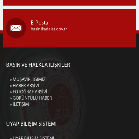
E-Posta
basin
adalet.gov.tr
BASIN VE HALKLA İLİŞKİLER
» MÜŞAVİRLİĞİMİZ
» HABER ARŞİVİ
» FOTOĞRAF ARŞİVİ
» GÖRÜNTÜLÜ HABER
» İLETİŞİM
UYAP BİLİŞİM SİSTEMİ
» UYAP BİLİŞİM SİSTEMİ