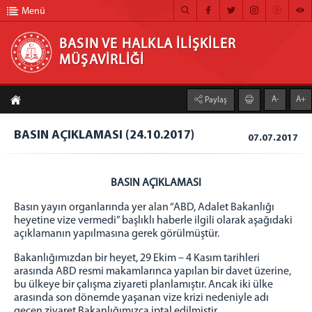
Menü
BASIN VE HALKLA İLİŞKİLER
MÜŞAVİRLİĞİ
BASIN VE HALKLA İLİŞKİLER MÜŞAVİRLİĞİ
A-
A+
Paylaş
ANA SAYFA
BASIN AÇIKLAMASI (24.10.2017)
07.07.2017
MÜŞAVİRLİĞİMİZ
HABER ARŞİVİ
BASIN AÇIKLAMASI
FOTOĞRAF ARŞİVİ
Basın yayın organlarında yer alan “ABD, Adalet Bakanlığı
heyetine vize vermedi” başlıklı haberle ilgili olarak aşağıdaki
GÖRÜNTÜLÜ HABER
açıklamanın yapılmasına gerek görülmüştür.
BÜLTEN
Bakanlığımızdan bir heyet, 29 Ekim – 4 Kasım tarihleri
arasında ABD resmi makamlarınca yapılan bir davet üzerine,
İLETİŞİM
bu ülkeye bir çalışma ziyareti planlamıştır. Ancak iki ülke
arasında son dönemde yaşanan vize krizi nedeniyle adı
geçen ziyaret Bakanlığımızca iptal edilmiştir.