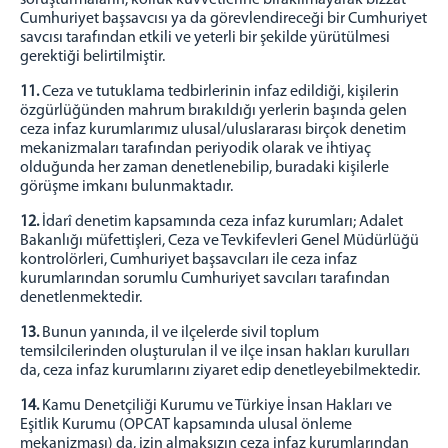
Cumhuriyet başsavcısı ya da görevlendireceği bir Cumhuriyet
savcısı tarafından etkili ve yeterli bir şekilde yürütülmesi
gerektiği belirtilmiştir.
11.
Ceza ve tutuklama tedbirlerinin infaz edildiği, kişilerin
özgürlüğünden mahrum bırakıldığı yerlerin başında gelen
ceza infaz kurumlarımız ulusal/uluslararası birçok denetim
mekanizmaları tarafından periyodik olarak ve ihtiyaç
olduğunda her zaman denetlenebilip, buradaki kişilerle
görüşme imkanı bulunmaktadır.
12.
İdarî denetim kapsamında ceza infaz kurumları; Adalet
Bakanlığı müfettişleri, Ceza ve Tevkifevleri Genel Müdürlüğü
kontrolörleri, Cumhuriyet başsavcıları ile ceza infaz
kurumlarından sorumlu Cumhuriyet savcıları tarafından
denetlenmektedir.
13.
Bunun yanında, il ve ilçelerde sivil toplum
temsilcilerinden oluşturulan il ve ilçe insan hakları kurulları
da, ceza infaz kurumlarını ziyaret edip denetleyebilmektedir.
14.
Kamu Denetçiliği Kurumu ve Türkiye İnsan Hakları ve
Eşitlik Kurumu (OPCAT kapsamında ulusal önleme
mekanizması) da, izin almaksızın ceza infaz kurumlarından