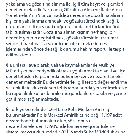
yakalama ve gözaltına alınma ile ilgili tüm kayıt ve işlemleri
denetlenmektedir. Yakalama, Gözaltına Alma ve İfade Alma
Yönetmeliği’nin 9 uncu maddesi gereğince gözaltına alınan
kişilerin yakalanma anındaki ve gözaltı sürecindeki sağlık
durumları ilgili mevzuat doğrultusunda hekim kontrolüne
tabi tutulmaktadır. Gözaltına alınan kişinin herhangi bir
nedenle yerinin değiştirilmesi, gözaltı süresinin uzatılması,
serbest bırakılması veya adlî mercilere sevk edilmesi
işlemlerinden önce de sağlık durumu hekim raporu ile tespit
edilmektedir.
8.
Bunlara ilave olarak, vali ve kaymakamlar ile Mülkiye
Müfettişlerince periyodik olarak uygulanmakta olan il ve ilçe
genel teftişleri kapsamında polis merkezi ve nezarethaneler
denetlenmektedir. Bu denetimlerle ilgili tespit, değerlendirme
ve tenkitlere, düzenlenen teftiş raporlarında yer verilmekte ve
bu rapor ilgili kolluk birimlerine gönderilerek takibi ve yerine
getirilmesi sağlanmaktadır.
9.
Türkiye Genelinde 1.264 tane Polis Merkezi Amirliği
bulunmaktadır. Polis Merkezi Amirliklerine bağlı 1.197 adet
nezarethane bulunmakta olup, söz konusu
nezarethanelerden 1.193’ünde kamera ve görüntüleme
sistemi mevcut durumdadır. 81 İl Asayiş Şube Müdürlüklerine