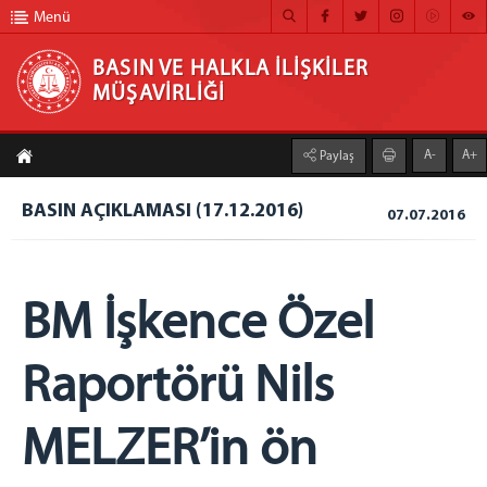
Menü
BASIN VE HALKLA İLİŞKİLER
MÜŞAVİRLİĞİ
BASIN VE HALKLA İLİŞKİLER MÜŞAVİRLİĞİ
A-
A+
Paylaş
ANA SAYFA
BASIN AÇIKLAMASI (17.12.2016)
07.07.2016
MÜŞAVİRLİĞİMİZ
HABER ARŞİVİ
FOTOĞRAF ARŞİVİ
BM İşkence Özel
GÖRÜNTÜLÜ HABER
Raportörü Nils
BÜLTEN
İLETİŞİM
MELZER’in ön