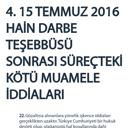
4. 15 TEMMUZ 2016
HAİN DARBE
TEŞEBBÜSÜ
SONRASI SÜREÇTEKİ
KÖTÜ MUAMELE
İDDİALARI
22.
Gözaltına alınanlara yönelik işkence iddiaları
gerçeklikten uzaktır. Türkiye Cumhuriyeti bir hukuk
devleti olup, olağanüstü hal koşullarında dahi