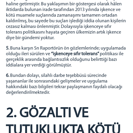
haline getirmiştir. Bu yaklaşımın bir göstergesi olarak hâlen
iktidarda bulunan irade tarafından 2013 yılında işkence ve
kötü muamele suçlarında zamanaşımı tamamen ortadan
kaldırılmış, bu sayede bu suçları işlediği iddia olunan kişilerin
cezasız kalması önlenmiştir. Dolayısıyla işkenceye sıfır
tolerans politikasını hayata geçiren ülkemizin artık işkence
diye bir gündemi yoktur.
5.
Buna karşın Sn Raportörün ön gözlemlerinde; uygulamada
olduğu ileri sürülen ve
“işkenceye sıfır tolerans”
politikası ile
gerçeklik arasında bağlantısızlık olduğunu belirttiği bazı
iddialara yer verdiği görülmüştür.
6.
Bundan dolayı, silahlı darbe teşebbüsü sürecinde
yaşananlar ile sonrasındaki gelişmeler ve uygulama
hakkındaki bazı bilgileri tekrar paylaşmanın faydalı olacağı
değerlendirilmektedir.
2. GÖZALTI VE
TUTUKLUKTA KÖTÜ