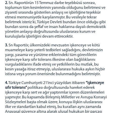
2.
Sn. Raportörün 15 Temmuz darbe teşebbüsü sonrası,
toplumun tüm kesimlerinin yanında olduğunu belirtmesi ve
ziyareti sırasında gösterilen anlayış ve işbirliğine teşekkür
etmesi memnuniyetle karşılanmıştır. Bu vesileyle tekrar
belirtmek isteriz ki, Türkiye Devleti bundan önce olduğu gibi
bundan sonra da şeffaf ve insan haklarına dayalı demokratik
yönetim anlayışı doğrultusunda uluslararası kurum ve
kuruluşlarla işbirliğini devam ettirecektir.
3.
Sn Raportör, ülkemizdeki mevzuatın işkenceye ve kötü
muameleye karşı yeterli tedbirleri sağladığını, devletimizin
yargı, yasama ve yürütme erklerindeki tüm görevlilerin
işkenceye karşı sıfır tolerans ilkesine olan bağlılıklarını
vurguladıklarını ifade etmiş ve yetkililerin bu mutlak, bu
kesin yasağa itiraz etmeyip, uluslararası hukuka aykırı hiçbir
istisna veya yorum önerisinde bulunmadığını belirtmiştir.
4.
Türkiye Cumhuriyeti 21’inci yüzyıldan itibaren
“işkenceye
sıfır tolerans”
politikası doğrultusunda hareket ederek
işkenceye karşı sert ve ağır yaptırımlar içeren düzenlemeleri
yapmıştır. Bu kapsamda Birleşmiş Milletler ve Avrupa Konseyi
Sözleşmeleri başta olmak üzere, konuya ilişkin uluslararası
ilke ve standartları kabul etmiş, bu kuralları aynı zamanda
Anayasal güvence altına alarak ulusal hukukun bir parçası