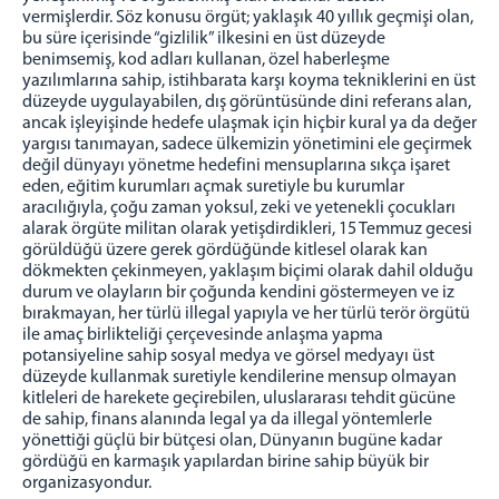
vermişlerdir. Söz konusu örgüt; yaklaşık 40 yıllık geçmişi olan,
bu süre içerisinde “gizlilik” ilkesini en üst düzeyde
benimsemiş, kod adları kullanan, özel haberleşme
yazılımlarına sahip, istihbarata karşı koyma tekniklerini en üst
düzeyde uygulayabilen, dış görüntüsünde dini referans alan,
ancak işleyişinde hedefe ulaşmak için hiçbir kural ya da değer
yargısı tanımayan, sadece ülkemizin yönetimini ele geçirmek
değil dünyayı yönetme hedefini mensuplarına sıkça işaret
eden, eğitim kurumları açmak suretiyle bu kurumlar
aracılığıyla, çoğu zaman yoksul, zeki ve yetenekli çocukları
alarak örgüte militan olarak yetişdirdikleri, 15 Temmuz gecesi
görüldüğü üzere gerek gördüğünde kitlesel olarak kan
dökmekten çekinmeyen, yaklaşım biçimi olarak dahil olduğu
durum ve olayların bir çoğunda kendini göstermeyen ve iz
bırakmayan, her türlü illegal yapıyla ve her türlü terör örgütü
ile amaç birlikteliği çerçevesinde anlaşma yapma
potansiyeline sahip sosyal medya ve görsel medyayı üst
düzeyde kullanmak suretiyle kendilerine mensup olmayan
kitleleri de harekete geçirebilen, uluslararası tehdit gücüne
de sahip, finans alanında legal ya da illegal yöntemlerle
yönettiği güçlü bir bütçesi olan, Dünyanın bugüne kadar
gördüğü en karmaşık yapılardan birine sahip büyük bir
organizasyondur.