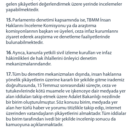
gelen şikâyetleri değerlendirmek üzere yerinde incelemeler
yapabilmektedir.
15.
Parlamento denetimi kapsamında ise, TBMM İnsan
Haklarını İnceleme Komisyonu ya da araştırma
komisyonlarının başkan ve üyeleri, ceza infaz kurumlarını
ziyaret ederek araştırma ve denetleme faaliyetlerinde
bulunabilmektedir.
16
. Ayrıca, kanunla yetkili sivil izleme kurulları ve infaz
hâkimlikleri de hak ihlallerini önleyici denetim
mekanizmalarındandır.
17.
Tüm bu denetim mekanizmaları dışında, insan haklarına
yönelik şikâyetlerin üzerine kararlı bir şekilde gitme irademiz
doğrultusunda, 15 Temmuz sonrasındaki süreçte, ceza ve
tutukevlerinde kötü muamele ve işkenceye dair medyada yer
alan iddiaları takip etmek üzere Adalet Bakanlığı nezdinde
bir birim oluşturulmuştur. Söz konusu birim, medyada yer
alan her türlü haber ve yorumu titizlikle takip edip, internet
üzerinden vatandaşların şikâyetlerini almaktadır. Tüm iddialar
bu birim tarafından ivedi bir şekilde incelenip sonucu da
kamuoyuna açıklanmaktadır.