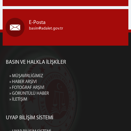
E-Posta
basin
adalet.gov.tr
BASIN VE HALKLA İLİŞKİLER
» MÜŞAVİRLİĞİMİZ
» HABER ARŞİVİ
» FOTOĞRAF ARŞİVİ
» GÖRÜNTÜLÜ HABER
» İLETİŞİM
UYAP BİLİŞİM SİSTEMİ