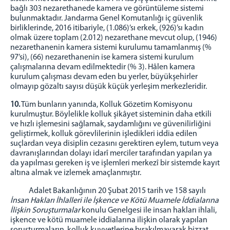
bağlı 303 nezarethanede kamera ve görüntüleme sistemi
bulunmaktadır. Jandarma Genel Komutanlığı iç güvenlik
birliklerinde, 2016 itibariyle, (1.086)’sı erkek, (926)’sı kadın
olmak üzere toplam (2.012) nezarethane mevcut olup, (1946)
nezarethanenin kamera sistemi kurulumu tamamlanmış (%
97’si), (66) nezarethanenin ise kamera sistemi kurulum
çalışmalarına devam edilmektedir (% 3). Hâlen kamera
kurulum çalışması devam eden bu yerler, büyükşehirler
olmayıp gözaltı sayısı düşük küçük yerleşim merkezleridir.
10.
Tüm bunların yanında, Kolluk Gözetim Komisyonu
kurulmuştur. Böylelikle kolluk şikâyet sisteminin daha etkili
ve hızlı işlemesini sağlamak, saydamlığını ve güvenilirliğini
geliştirmek, kolluk görevlilerinin işledikleri iddia edilen
suçlardan veya disiplin cezasını gerektiren eylem, tutum veya
davranışlarından dolayı idarî merciler tarafından yapılan ya
da yapılması gereken iş ve işlemleri merkezî bir sistemde kayıt
altına almak ve izlemek amaçlanmıştır.
Adalet Bakanlığının 20 Şubat 2015 tarih ve 158 sayılı
İnsan Hakları İhlalleri ile İşkence ve Kötü Muamele İddialarına
İlişkin Soruşturmalar
konulu Genelgesi ile insan hakları ihlali,
işkence ve kötü muamele iddialarına ilişkin olarak yapılan
soruşturmaların, kolluk kuvvetlerine bırakılmayarak bizzat