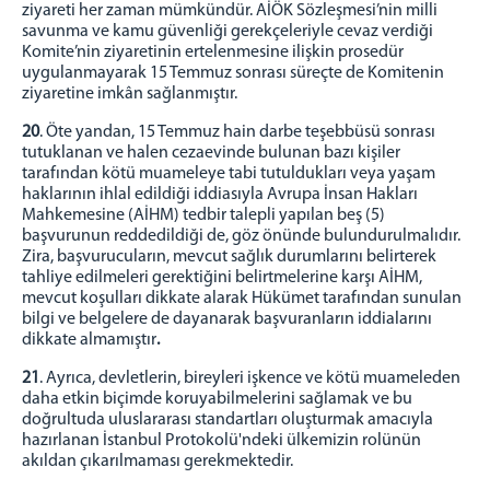
ziyareti her zaman mümkündür. AİÖK Sözleşmesi’nin milli
savunma ve kamu güvenliği gerekçeleriyle cevaz verdiği
Komite’nin ziyaretinin ertelenmesine ilişkin prosedür
uygulanmayarak 15 Temmuz sonrası süreçte de Komitenin
ziyaretine imkân sağlanmıştır.
20
. Öte yandan, 15 Temmuz hain darbe teşebbüsü sonrası
tutuklanan ve halen cezaevinde bulunan bazı kişiler
tarafından kötü muameleye tabi tutuldukları veya yaşam
haklarının ihlal edildiği iddiasıyla Avrupa İnsan Hakları
Mahkemesine (AİHM) tedbir talepli yapılan beş (5)
başvurunun reddedildiği de, göz önünde bulundurulmalıdır.
Zira, başvurucuların, mevcut sağlık durumlarını belirterek
tahliye edilmeleri gerektiğini belirtmelerine karşı AİHM,
mevcut koşulları dikkate alarak Hükümet tarafından sunulan
bilgi ve belgelere de dayanarak başvuranların iddialarını
dikkate almamıştır
.
21
. Ayrıca, devletlerin, bireyleri işkence ve kötü muameleden
daha etkin biçimde koruyabilmelerini sağlamak ve bu
doğrultuda uluslararası standartları oluşturmak amacıyla
hazırlanan İstanbul Protokolü'ndeki ülkemizin rolünün
akıldan çıkarılmaması gerekmektedir.