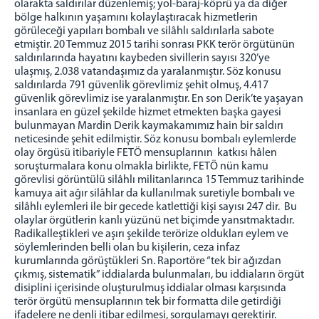
olarakta saldırılar düzenlemiş; yol-baraj-köprü ya da diğer
bölge halkının yaşamını kolaylaştıracak hizmetlerin
görüleceği yapıları bombalı ve silâhlı saldırılarla sabote
etmiştir. 20 Temmuz 2015 tarihi sonrası PKK terör örgütünün
saldırılarında hayatını kaybeden sivillerin sayısı 320’ye
ulaşmış, 2.038 vatandaşımız da yaralanmıştır. Söz konusu
saldırılarda 791 güvenlik görevlimiz şehit olmuş, 4.417
güvenlik görevlimiz ise yaralanmıştır. En son Derik’te yaşayan
insanlara en güzel şekilde hizmet etmekten başka gayesi
bulunmayan Mardin Derik kaymakamımız hain bir saldırı
neticesinde şehit edilmiştir. Söz konusu bombalı eylemlerde
olay örgüsü itibariyle FETÖ mensuplarının katkısı hâlen
soruşturmalara konu olmakla birlikte, FETÖ nün kamu
görevlisi görüntülü silâhlı militanlarınca 15 Temmuz tarihinde
kamuya ait ağır silâhlar da kullanılmak suretiyle bombalı ve
silâhlı eylemleri ile bir gecede katlettiği kişi sayısı 247 dir. Bu
olaylar örgütlerin kanlı yüzünü net biçimde yansıtmaktadır.
Radikalleştikleri ve aşırı şekilde terörize oldukları eylem ve
söylemlerinden belli olan bu kişilerin, ceza infaz
kurumlarında görüştükleri Sn. Raportöre “tek bir ağızdan
çıkmış, sistematik” iddialarda bulunmaları, bu iddiaların örgüt
disiplini içerisinde oluşturulmuş iddialar olması karşısında
terör örgütü mensuplarının tek bir formatta dile getirdiği
ifadelere ne denli itibar edilmesi, sorgulamayı gerektirir.