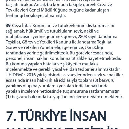
başlatılacaktır. Ancak bu konuda takiple görevli Ceza ve
Tevkifevleri Genel Müdürlüğüne bugüne kadar ulaşan
herhangi bir şikayet olmamıştır.
39.
Ceza İnfaz Kurumları ve Tutukevlerinin dış korumasını
sağlamak, hükümlü ve tutukluların sevk, nakil ve
muhafazasını yerine getirmek görevi, 2803 sayılı Jandarma
Teşkilat, Görev ve Yetkileri Kanunu ile Jandarma Teşkilatı
Görev ve Yetkileri Yönetmeliği gereğince, J.Gn.K.lığı
tarafından yerine getirilmektedir. Bu görevler esnasında,
personel, insan hakları konularına titizlikle riayet etmektedir.
Bu konuda yapılan hatalar ve şikâyetler mutlaka
incelenmekte ve gerekli yasal ve idari tedbirler alınmaktadır.
JİHİDEM’e, 2016 yılı içerisinde, cezaevlerinden sevk ve nakiller
esnasında insan hakkı ihlali iddiasıyla toplam (8) başvuru
yapılmış olup başvurularda yer alan iddialar hakkında
yapılan inceleme neticesinde suç unsuruna rastlanmamıştır.
(1) başvuru hakkında ise yapılan inceleme devam etmektedir.
7. TÜRKİYE İNSAN