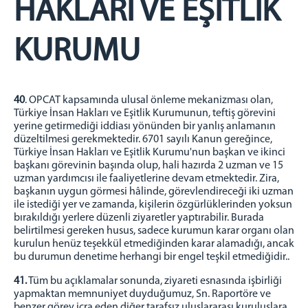
HAKLARI VE EŞİTLİK
KURUMU
40
. OPCAT kapsamında ulusal önleme mekanizması olan,
Türkiye İnsan Hakları ve Eşitlik Kurumunun, teftiş görevini
yerine getirmediği iddiası yönünden bir yanlış anlamanın
düzeltilmesi gerekmektedir. 6701 sayılı Kanun gereğince,
Türkiye İnsan Hakları ve Eşitlik Kurumu'nun başkan ve ikinci
başkanı görevinin başında olup, hali hazırda 2 uzman ve 15
uzman yardımcısı ile faaliyetlerine devam etmektedir. Zira,
başkanın uygun görmesi hâlinde, görevlendireceği iki uzman
ile istediği yer ve zamanda, kişilerin özgürlüklerinden yoksun
bırakıldığı yerlere düzenli ziyaretler yaptırabilir. Burada
belirtilmesi gereken husus, sadece kurumun karar organı olan
kurulun henüz teşekkül etmediğinden karar alamadığı, ancak
bu durumun denetime herhangi bir engel teşkil etmediğidir..
41.
Tüm bu açıklamalar sonunda, ziyareti esnasında işbirliği
yapmaktan memnuniyet duyduğumuz, Sn. Raportöre ve
benzer görev icra eden diğer tarafsız uluslararası kuruluşlara