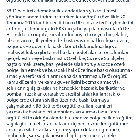
örgütleriyle kararlılıkla mücadele etmeye devam edilecektir.
33.
Devletimiz demokratik standartların yükseltilmesi
yönünde önemli adımlar atarken terör örgütü özellikle 20
Temmuz 2015 tarihinden itibaren Ülkemizde terör eylemlerini
arttırmıştır. Terör örgütü PKK’nın şehir yapılanması olan YDG-
H isimli terör örgütü, kırsal kadrolarıyla takviyeli bir şekilde,
ülkemizin çeşitli yerlerinde, başta yaşam hakkı olmak üzere,
özgürlük ve güvenlik hakkı, konut dokunulmazlığı ve
mülkiyet hakkı gibi temel hakları hedef alan terör saldırıları
gerçekleştirmeye başlamıştır. Özellikle, Cizre ve Sur ilçeleri
başta olmak üzere, bazı yerlerde silah zoruyla sözde özerk
bölge ilan etmek ve buradaki halk üzerinde baskı oluşturmak
amacıyla terör saldırılarını daha da arttırmıştır. Terör örgütü,
kamu düzenini ve kamu güvenliğini bozmak amacıyla,
şehirlerin giriş-çıkışlarına hendekler kazarak, barikatlar ve
bombalı tuzaklar kurarak ve ateşli silahlar kullanarak, o
bölgelerde oturan siviller üzerinde baskı kurmaya
çalışmaktadır. Bölücü terör örgütü okulları, camileri
yakmakta; hastaneleri, ambulansları vurmaktadır. Terör
örgütü etkin olduğu alanda bulunan ve bölge halkına eğitim,
sağlık gibi temel insan haklarını içeren hizmetleri götürmek
amacıyla silahsız olarak görev yapan doktor, öğretmen,
mühendis, sair sağlık personeli gibi personele yönelik