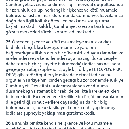
Cumhuriyet savcısına bildirmesi ilgili mevzuat doğrultusunda
bir zorunluluk olup, herhangi bir işkence ve kötü muamele
bulgusuna rastlanılması durumunda Cumhuriyet Savcılarınca
doğrudan ilgili kolluk görevlileri hakkında soruşturma
başlatılmaktadır. Kaldı ki, Cumhuriyet savcıları tarafından
gözaltı merkezleri sürekli kontrol edilmektedir.
25.
Önceden işkence ve kötü muameleye maruz kaldığı
bildirilen birçok kişi kovuşturmanın ve yargının
bağımsızlığına ilişkin derin bir güvensizlik duyduklarından ve
ailelerinden veya kendilerinden öç alınacağı düşüncesiyle
daha sonra hiçbir şikayette bulunmadığı iddiasının ne kadar
gerçeği yansıttığı şüphelidir. Şöyle ki, Türkiye FETÖ/PDY, PKK,
DEAŞ gibi terör örgütleriyle mücadele etmektedir ve bu
örgütlerin Türkiye’nin içinden geçtiği bu zor dönemde Türkiye
Cumhuriyeti Devletini uluslararası alanda zor duruma
düşürmek için sistematik bir şekilde birlikte hareket ettikleri
bilinmektedir. Bu nedenlerle özellikle bu örgüt mensuplarının
dile getirdiği, somut verilere dayandığına dair bir bilgi
bulunmayan, iç hukukta şikayet konusu dahi yapılmamış
iddialara şüpheyle yaklaşılması gerekmektedir.
26
. Bununla birlikte kendisine işkence ve kötü muamele
yapıldığını iddia eden herhangi bir kişinin ailesine zarar