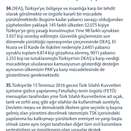
34.
DEAŞ, Türkiye’ye, bölgeye ve insanlığa karşı bir tehdit
olarak görülmekte ve örgütle kararlı bir mücadele
yürütülmektedir. Bugüne kadar yabancı savaşçı olduğundan
şüphelenilen yaklaşık 145 farklı ülkeden 52.075 kişiye
Türkiye’ye giriş yasağı konulmuştur. Yine 98 farklı uyruktan
3.937 kişi sınırdışı edilmiştir. Güvenlik güçlerimizin son
dönemde yürüttüğü operasyonlar çerçevesinde DEAŞ, El-
Nusra ve El Kaide ile ilişkileri nedeniyle 2.645’i yabancı
uyruklu toplam 6.814 kişi gözaltına alınmış, 901’i yabancı
2.255 kişi ise tutuklanmıştır.Türkiye’nin DEAŞ’a karşı verdiği
mücadeleye uluslararası kamuoyunun gösterdiği desteğin
aynısının ülkemizin PKK’ya karşı mücadelesinde de
gösterilmesi gerekmektedir.
35.
Türkiye’de 15 Temmuz 2016 gecesi Türk Silahlı Kuvvetleri
içerisine gizlice yapılanmış Fetullahçı terör örgütü (FETÖ)
mensupları tarafından yine Türk Silahlı Kuvvetlerine ait uçak,
tank ve zırhlı araç gibi ağır silahlar da kullanılmak suretiyle,
Devletin meşru ve demokratik ilkelere göre seçimle iş başına
gelmiş olan yönetimi devrilmek istenmiştir. TSK içerisindeki
yapılanma bu kalkışmayı yürütürken emniyet ve yargı başta
olmak üzere aynı örgüt tarafından diğer tüm sivil kurumlara
yerleştirilmiş ve örgütlenmiş olan unsurlar destek