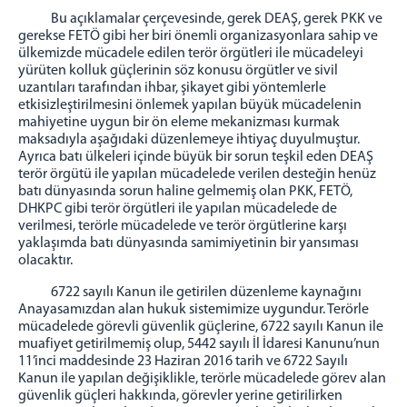
Bu açıklamalar çerçevesinde, gerek DEAŞ, gerek PKK ve
gerekse FETÖ gibi her biri önemli organizasyonlara sahip ve
ülkemizde mücadele edilen terör örgütleri ile mücadeleyi
yürüten kolluk güçlerinin söz konusu örgütler ve sivil
uzantıları tarafından ihbar, şikayet gibi yöntemlerle
etkisizleştirilmesini önlemek yapılan büyük mücadelenin
mahiyetine uygun bir ön eleme mekanizması kurmak
maksadıyla aşağıdaki düzenlemeye ihtiyaç duyulmuştur.
Ayrıca batı ülkeleri içinde büyük bir sorun teşkil eden DEAŞ
terör örgütü ile yapılan mücadelede verilen desteğin henüz
batı dünyasında sorun haline gelmemiş olan PKK, FETÖ,
DHKPC gibi terör örgütleri ile yapılan mücadelede de
verilmesi, terörle mücadelede ve terör örgütlerine karşı
yaklaşımda batı dünyasında samimiyetinin bir yansıması
olacaktır.
6722 sayılı Kanun ile getirilen düzenleme kaynağını
Anayasamızdan alan hukuk sistemimize uygundur. Terörle
mücadelede görevli güvenlik güçlerine, 6722 sayılı Kanun ile
muafiyet getirilmemiş olup, 5442 sayılı İl İdaresi Kanunu’nun
11’inci maddesinde 23 Haziran 2016 tarih ve 6722 Sayılı
Kanun ile yapılan değişiklikle, terörle mücadelede görev alan
güvenlik güçleri hakkında, görevler yerine getirilirken