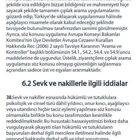
şekilde icra edildiğini bizzat bildiğimiz ve mahremiyeti hiçe
sayacak şekilde tamamen çıplak arama uygulamalarını
gözardı edip, Türkiye'de sıklaşarak uygulanması hâlinde
aşağılayıcı muamele olarak kabul edeceğiz şeklinde
tavsiyede bulunulması tarafımızdan samimi görülmemiştir.
Ayrıca, söz konusu uygulama Avrupa Konseyi Bakanlar
Komitesi'nin Üye Devletler Avrupa Cezaevi Kuralları
Hakkında Rec (2006) 2 sayılı Tavsiye Kararının "Arama ve
Kontroller" başlıklı bölümünün 54.1., 54.2., 54.4. ve 54.9.'uncu
maddelerine de uygundur. Üstelik, ziyaretçilere çıplak arama
uygulaması söz konusu olmayıp güvenliğin sağlanması
açısından sadece üst ve eşyaları aranmaktadır.
6.2 Sevk ve nakillerle ilgili iddialar
38.
Sevk ve nakiller esnasında hükümlü ve tutuklulara
psikolojik ve cinsel türü dâhil yıldırıcı, onur kırıcı, aşağılayıcı
veya utandırıcı hiçbir taciz eylemi yapılması söz konusu
olmamakla birlikte bu konu tarafımızdan kesinlikle
reddedilmektedir. Bu husustaki hassasiyetimizi birkez daha
vurgulayarak şikayeti olan hükümlü ve tutukluların
başvuruları derhal ilgili mercilere iletilmesi halinde ilgili
personel hakkında derhal adli ve idari soruşturma