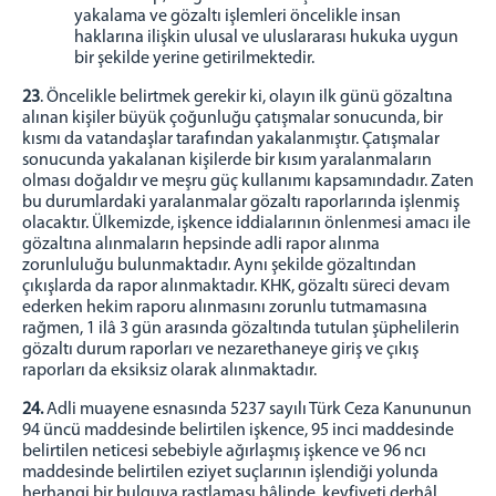
yakalama ve gözaltı işlemleri öncelikle insan
haklarına ilişkin ulusal ve uluslararası hukuka uygun
bir şekilde yerine getirilmektedir.
23
. Öncelikle belirtmek gerekir ki, olayın ilk günü gözaltına
alınan kişiler büyük çoğunluğu çatışmalar sonucunda, bir
kısmı da vatandaşlar tarafından yakalanmıştır. Çatışmalar
sonucunda yakalanan kişilerde bir kısım yaralanmaların
olması doğaldır ve meşru güç kullanımı kapsamındadır. Zaten
bu durumlardaki yaralanmalar gözaltı raporlarında işlenmiş
olacaktır. Ülkemizde, işkence iddialarının önlenmesi amacı ile
gözaltına alınmaların hepsinde adli rapor alınma
zorunluluğu bulunmaktadır. Aynı şekilde gözaltından
çıkışlarda da rapor alınmaktadır. KHK, gözaltı süreci devam
ederken hekim raporu alınmasını zorunlu tutmamasına
rağmen, 1 ilâ 3 gün arasında gözaltında tutulan şüphelilerin
gözaltı durum raporları ve nezarethaneye giriş ve çıkış
raporları da eksiksiz olarak alınmaktadır.
24.
Adli muayene esnasında 5237 sayılı Türk Ceza Kanununun
94 üncü maddesinde belirtilen işkence, 95 inci maddesinde
belirtilen neticesi sebebiyle ağırlaşmış işkence ve 96 ncı
maddesinde belirtilen eziyet suçlarının işlendiği yolunda
herhangi bir bulguya rastlaması hâlinde, keyfiyeti derhâl