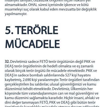
muafiyet tanıyan, cezasızlık öngören hiçbir hüküm yer
almamaktadır. OHAL süresi içerisinde işkence ve kötü
muameleyi suç olarak kabul eden mevzuatta bir değişiklik
yapılmamıştır.
5. TERÖRLE
MÜCADELE
32.
Devletimiz sadece FETÖ terör örgütünün değil PKK ve
DEAŞ terör örgütlerinin de hedefi olmakta ve eş zamanlı
olarak birçok terör örgütü ile mücadele etmektedir. PKK ve
DEAŞ’ın sadece bombalı saldırılarında 527 kişi hayatını
kaybetmiş, 2.690 kişi yaralanmıştır. Terör örgütleri tarafından
gerçekleştirilen bu saldırılar, ulusal güvenliğimizi ve kamu
düzenimizi tehdit etmektedir. Devletimiz, Ülkemizin her
köşesinde tüm vatandaşlarımızın can ve mal güvenliğini ve
kamu düzenini sağlamakta kararlıdır. Hiçbir insani, ahlaki ve
dini değer tanımayan FETÖ, PKK ve DEAŞ gibi bütün terör