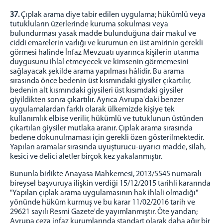
37.
Çıplak arama diye tabir edilen uygulama; hükümlü veya
tutukluların üzerlerinde kuruma sokulması veya
bulundurması yasak madde bulunduğuna dair makul ve
ciddi emarelerin varlığı ve kurumun en üst amirinin gerekli
görmesi halinde İnfaz Mevzuatı uyarınca kişilerin utanma
duygusunu ihlal etmeyecek ve kimsenin görmemesini
sağlayacak şekilde arama yapılması hâlidir. Bu arama
sırasında önce bedenin üst kısmındaki giysiler çıkartılır,
bedenin alt kısmındaki giysileri üst kısımdaki giysiler
giyildikten sonra çıkartılır. Ayrıca Avrupa'daki benzer
uygulamalardan farklı olarak ülkemizde kişiye tek
kullanımlık elbise verilir, hükümlü ve tutuklunun üstünden
çıkartılan giysiler mutlaka aranır. Çıplak arama sırasında
bedene dokunulmaması için gerekli özen gösterilmektedir.
Yapılan aramalar sırasında uyuşturucu-uyarıcı madde, silah,
kesici ve delici aletler birçok kez yakalanmıştır.
Bununla birlikte Anayasa Mahkemesi, 2013/5545 numaralı
bireysel başvuruya ilişkin verdiği 15/12/2015 tarihli kararında
"Yapılan çıplak arama uygulamasının hak ihlali olmadığı"
yönünde hüküm kurmuş ve bu karar 11/02/2016 tarih ve
29621 sayılı Resmi Gazete'de yayımlanmıştır. Öte yandan;
Avrupa ceza infaz kurumlarında standart olarak daha ağır bir