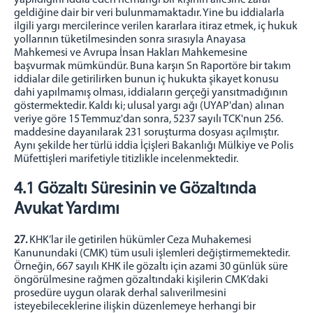
geldiğine dair bir veri bulunmamaktadır. Yine bu iddialarla
ilgili yargı mercilerince verilen kararlara itiraz etmek, iç hukuk
yollarının tüketilmesinden sonra sırasıyla Anayasa
Mahkemesi ve Avrupa İnsan Hakları Mahkemesine
başvurmak mümkündür. Buna karşın Sn Raportöre bir takım
iddialar dile getirilirken bunun iç hukukta şikayet konusu
dahi yapılmamış olması, iddiaların gerçeği yansıtmadığının
göstermektedir. Kaldı ki; ulusal yargı ağı (UYAP'dan) alınan
veriye göre 15 Temmuz'dan sonra, 5237 sayılı TCK'nun 256.
maddesine dayanılarak 231 soruşturma dosyası açılmıştır.
Aynı şekilde her türlü iddia İçişleri Bakanlığı Mülkiye ve Polis
Müfettişleri marifetiyle titizlikle incelenmektedir.
4.1 Gözaltı Süresinin ve Gözaltında
Avukat Yardımı
27.
KHK’lar ile getirilen hükümler Ceza Muhakemesi
Kanunundaki (CMK) tüm usuli işlemleri değiştirmemektedir.
Örneğin, 667 sayılı KHK ile gözaltı için azami 30 günlük süre
öngörülmesine rağmen gözaltındaki kişilerin CMK’daki
prosedüre uygun olarak derhal salıverilmesini
isteyebileceklerine ilişkin düzenlemeye herhangi bir