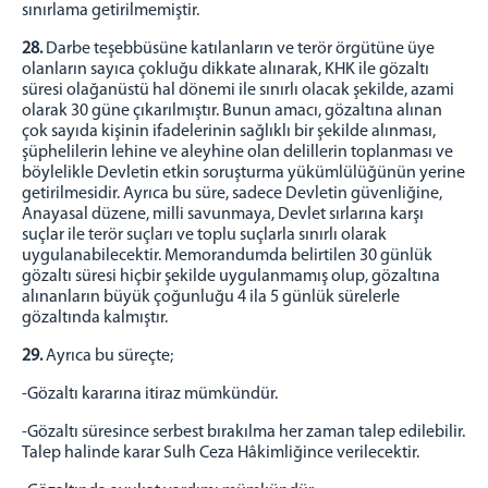
sınırlama getirilmemiştir.
28.
Darbe teşebbüsüne katılanların ve terör örgütüne üye
olanların sayıca çokluğu dikkate alınarak, KHK ile gözaltı
süresi olağanüstü hal dönemi ile sınırlı olacak şekilde, azami
olarak 30 güne çıkarılmıştır. Bunun amacı, gözaltına alınan
çok sayıda kişinin ifadelerinin sağlıklı bir şekilde alınması,
şüphelilerin lehine ve aleyhine olan delillerin toplanması ve
böylelikle Devletin etkin soruşturma yükümlülüğünün yerine
getirilmesidir. Ayrıca bu süre, sadece Devletin güvenliğine,
Anayasal düzene, milli savunmaya, Devlet sırlarına karşı
suçlar ile terör suçları ve toplu suçlarla sınırlı olarak
uygulanabilecektir. Memorandumda belirtilen 30 günlük
gözaltı süresi hiçbir şekilde uygulanmamış olup, gözaltına
alınanların büyük çoğunluğu 4 ila 5 günlük sürelerle
gözaltında kalmıştır.
29.
Ayrıca bu süreçte;
-Gözaltı kararına itiraz mümkündür.
-Gözaltı süresince serbest bırakılma her zaman talep edilebilir.
Talep halinde karar Sulh Ceza Hâkimliğince verilecektir.