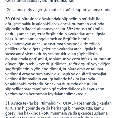
-Gözaltında avukat yardımı mümkündür.
-Gözaltına giriş ve çıkışta mutlaka sağlık raporu alınmaktadır.
30
. OHAL süresince gözaltındaki şüphelinin müdafii ile
görüşme hakkı kısıtlanabilecek ancak bu zaman zarfında
şüphelinin ifadesi alınamayacaktır. Söz konusu hükmün
getiriliş amacı ise, terör örgütlerinin avukatları aracılığıyla
baskı kurmalarını engellemek ve örgütün henüz
yakalanmayan ancak soruşturma sırasında elde edilen
delillere göre diğer üyelerine avukatlar aracılığıyla bilgi
sızmasını önlemektir. Ayrıca tutuklu olan şüphelilerin
avukatlarıyla görüşmesi, toplumun ve ceza infaz kurumunun
güvenliğinin tehlikeye düşürülmesi, terör örgütü veya diğer
suç örgütlerinin yönlendirilmesi, bunlara emir ve talimat
verilmesi veya yorumlarıyla gizli, açık ya da şifreli mesajlar
iletilmesi ihtimalinin varlığı halinde hâkim kararıyla
yasaklanabilmektedir. Ancak bu durumda da tutuklu
şüpheliler baro tarafından görevlendirilecek bir avukatın
yardımından her zaman faydalanabilmektedir.
31
. Ayrıca tekrar belirtilmelidir ki; OHAL kapsamında çıkarılan
KHK'ların hiçbirinde ya da herhangi bir mevzuatta, kamu
görevlileri hakkında kötü muamele ya da işkence suçlarına