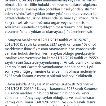
fıkrasında, on beş yaşını tamamlamamış veya tamamlamış
olmakla birlikte fiilin hukuki anlam ve sonuçlarını algılama
yeteneği gelişmemiş olan çocukları cinsel yönden istismar
eden kişinin, "sekiz yıldan onbeş yıla" kadar hapis cezası ile
cezalandırılacağı, ikinci fıkrasında ise, yine aynı mağdurlara
karşı cinsel istismarın vücuda organ veya sair bir cisim
sokulması suretiyle gerçekleştirilmesi durumunda, hapis
cezasının "onaltı yıldan az olamayacağı" düzenlenmiştir.
Anayasa Mahkemesi 12/11/2015 tarihli ve 2015/26 E.,
2015/100 K., sayılı kararında, 5237 sayılı Kanunun 103 üncü
maddesinin ikinci fıkrasının Anayasanın 2 nci maddesinde
yer alan hukuk devleti ilkesine aykırı olduğu gerekçesiyle
iptaline karar vermiş ve bu karar 11/12/2015 tarihli ve 29559
sayılı Resmi Gazetede yayımlanmıştır. Ancak iptal hükmünün,
kararın Resmi Gazetede yayımlanmasından itibaren 1 yıl
sonra yürürlüğe girmesine karar verilmiş olması nedeniyle
5237 sayılı Kanunun mevcut hükmü halen yürürlüktedir.
Aynı şekilde, Anayasa Mahkemesi 26/05/2016 tarihli ve
2015/108 E., 2016/46 K., sayılı kararında, 5237 sayılı Kanunun
103 üncü maddesinin birinci fıkrasının birinci ve ikinci
cümlelerinin Anayasaya aykırı olduğuna ve iptaline karar
vermiş ve bu karar 13/07/2016 tarihli ve 29769 sayılı Resmi