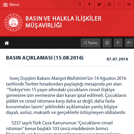
Menü
BASIN VE HALKLA İLİŞKİLER
MÜŞAVİRLİĞİ
BASIN VE HALKLA İLİŞKİLER MÜŞAVİRLİĞİ
A-
A+
Paylaş
ANA SAYFA
BASIN AÇIKLAMASI (15.08.2016)
07.07.2016
MÜŞAVİRLİĞİMİZ
HABER ARŞİVİ
İsveç Dışişleri Bakanı Margot Wallström'ün 14 Ağustos 2016
FOTOĞRAF ARŞİVİ
tarihinde Twitter hesabından paylaştığı mesajında yer alan
"Türkiye'nin 15 yaşın altındaki çocukların cinsel ilişkiye
GÖRÜNTÜLÜ HABER
girmesine izin vermesine dair kararı iptal edilmeli. Çocukların
şiddet ve cinsel istismara karşı daha az değil, daha fazla
BÜLTEN
korunmaları lazım." şeklindeki açıklamaları yanlış bilgiye
dayalı, asılsız, maksatlı ve gerçeklerle örtüşmeyen iddialardır.
İLETİŞİM
5237 sayılı Türk Ceza Kanununun "Çocukların cinsel
istismarı" kenar başlıklı 103 üncü maddesinin birinci