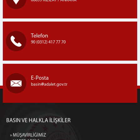
06659 KIZILAY / ANKARA
Telefon
90 (0312) 417 77 70
E-Posta
basin
adalet.gov.tr
BASIN VE HALKLA İLİŞKİLER
» MÜŞAVİRLİĞİMİZ