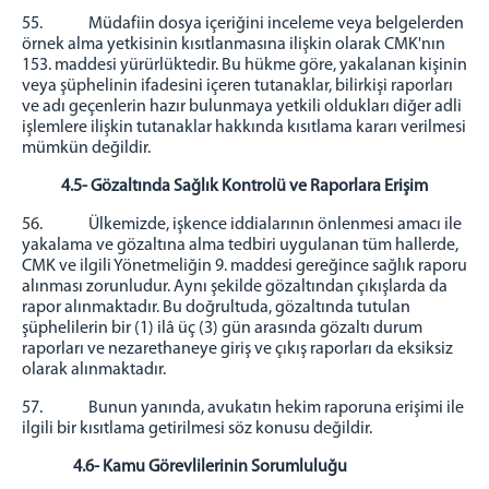
55. Müdafiin dosya içeriğini inceleme veya belgelerden
örnek alma yetkisinin kısıtlanmasına ilişkin olarak CMK'nın
153. maddesi yürürlüktedir. Bu hükme göre, yakalanan kişinin
veya şüphelinin ifadesini içeren tutanaklar, bilirkişi raporları
ve adı geçenlerin hazır bulunmaya yetkili oldukları diğer adli
işlemlere ilişkin tutanaklar hakkında kısıtlama kararı verilmesi
mümkün değildir.
4.5- Gözaltında Sağlık Kontrolü ve Raporlara Erişim
56. Ülkemizde, işkence iddialarının önlenmesi amacı ile
yakalama ve gözaltına alma tedbiri uygulanan tüm hallerde,
CMK ve ilgili Yönetmeliğin 9. maddesi gereğince sağlık raporu
alınması zorunludur. Aynı şekilde gözaltından çıkışlarda da
rapor alınmaktadır. Bu doğrultuda, gözaltında tutulan
şüphelilerin bir (1) ilâ üç (3) gün arasında gözaltı durum
raporları ve nezarethaneye giriş ve çıkış raporları da eksiksiz
olarak alınmaktadır.
57. Bunun yanında, avukatın hekim raporuna erişimi ile
ilgili bir kısıtlama getirilmesi söz konusu değildir.
4.6- Kamu Görevlilerinin Sorumluluğu