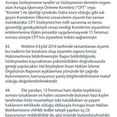
Avrupa Sözleşmesine taraftır ve Sözleşmenin denetim organı
olan Avrupa İşkenceyi Önleme Komitesi (“CPT” veya
“Komite”) ile işbirliği içindedir. Daha önce olduğu gibi adı
geçen Komitenin Ülkemiz cezaevlerini ziyareti her zaman
mümkündür. CPT Sözleşmesi’nin milli savunma ve kamu
güvenliği gerekçeleriyle cevaz verdiği Komite’nin ziyaretinin
ertelenmesine ilişkin prosedür uygulanmayarak 15 Temmuz
sonrası süreçte CPT’nin ziyaretine imkân sağlanmıştır.
43. Nitekim 6 Eylül 2016 tarihinde tamamlanan ziyaret,
bu iradenin bir tezahürü olup ziyaretin raporu henüz
Hükümetimize bildirilmemiştir. Rapor bildirildiğinde,
Sözleşmeden kaynaklanan yükümlülükler doğrultusunda
gereği yapılacaktır. Hal böyleyken İnsan Hakları İzleme
Örgütünün Raporun açıklanması yönünde bir çağrıda
bulunmasının, kamuoyunun yanlış bilgilendirilmesine matuf
olduğu değerlendirilmektedir.
44. Öte yandan, 15 Temmuz hain darbe teşebbüsü
sonrası tutuklanan ve halen cezaevinde bulunan bazı kişiler
tarafından kötü muameleye tabi tutuldukları ve yaşam
haklarının tehlikede olduğu iddiasıyla Avrupa İnsan Hakları
Mahkemesine (AİHM) tedbir talepli yapılan üç (3)
başvurunun reddedildiği de, göz önünde bulundurulmalıdır.