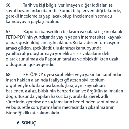
66. Tarih ve kişi bilgisi verilmeyen diğer iddialar ise
soyut beyanlardan ibarettir. Somut bilgiler verildiği takdirde,
gerekli incelemeler yapılacak olup, incelemenin sonucu
kamuoyuyla paylaşılacaktır.
67. Raporda bahsedilen bir kısım vakıalara ilişkin olarak
FETÖ/PDY'nin yurtdışında yayın yapan internet sitesi kaynak
olarak gösterildiği anlaşılmaktadır. Bu tarz dezenformasyon
amacı güden, spekülatif, uluslararası kamuoyunda
yanıltıcı algı oluşturmaya yönelik asılsız vakıaların delil
olarak sunulması da Raporun tarafsız ve objektiflikten uzak
olduğunun göstergesidir.
68. FETÖ/PDY üyesi şüpheliler veya yakınları tarafından
insan hakları alanında faaliyet gösteren sivil toplum
örgütleriyle uluslararası kuruluşlara; aynı kaynaktan
beslenen, asılsız, birbirinin benzeri olan ve örgütün talimatları
doğrultusunda yapılan haksız başvurularla, gerek adli
süreçlerin, gerekse de suçlamaların hedefinden saptırılması
ve bu suretle soruşturmaların mecrasından çıkarılmasının
istendiği dikkate alınmalıdır.
6- SONUÇ