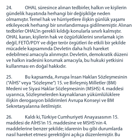
24. OHAL süresince alınan tedbirler, halkın ve kişilerin
gündelik hayatında herhangi bir değişikliğe neden
olmamıştır. Temel hak ve hürriyetlere ilişkin günlük yaşamı
etkileyecek herhangi bir sınırlandırmaya gidilmemiştir. Alınan
tedbirler OHAL’in gerekli kıldığı konularla sınırlı kalmıştır.
OHAL kararı, kişilerin hak ve özgürlüklerini sınırlamak için
değil, FETÖ/PDY ve diğer terör örgütleri ile etkili bir şekilde
mücadele kapsamında Devletin daha hızlı hareket
edebilmesi amacıyla alınmıştır. Devletin, demokratik düzeni
ve halkın iradesini korumak amacıyla, bu hukuki yetkisini
kullanması en doğal hakkıdır.
25. Bu kapsamda, Avrupa İnsan Hakları Sözleşmesinin
("AİHS" veya "Sözleşme") 15. ve Birleşmiş Milletler (BM)
Medeni ve Siyasi Haklar Sözleşmesinin (MSHS) 4. maddesi
uyarınca, Sözleşmelerden kaynaklanan yükümlülüklere
ilişkin derogasyon bildirimleri Avrupa Konseyi ve BM
Sekretaryalarına iletilmiştir.
26. Kaldı ki, Türkiye Cumhuriyeti Anayasasının 15.
maddesi de AİHS'in 15. maddesine ve MSHS'nin 4.
maddelerine benzer şekilde; idarenin bu gibi durumlarda
nasıl hareket etmesi gerektiğini açıkça düzenlemiştir. Bu