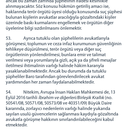
ancak bu zaman zarfında şüphelinin ifadesi kesinlikle
alınmayacaktır. Söz konusu hükmün getiriliş amacı ise,
haklarında terör örgütü üyesi olduğu konusunda suç şüphesi
bulunan kişilerin avukatlar aracılığıyla gözaltındaki kişiler
üzerinde baskı kurmalarını engellemek ve örgütün diğer
üyelerine bilgi sızdırılmasını önlemektir.
53. Ayrıca tutuklu olan şüphelilerin avukatlarıyla
görüşmesi, toplumun ve ceza infaz kurumunun güvenliğinin
tehlikeye düşürülmesi, terör örgütü veya diğer suç
örgütlerinin yönlendirilmesi, bunlara emir ve talimat
verilmesi veya yorumlarıyla gizli, açık ya da şifreli mesajlar
iletilmesi ihtimalinin varlığı halinde hâkim kararıyla
yasaklanabilmektedir. Ancak bu durumda da tutuklu
şüpheliler Baro tarafından görevlendirilecek avukat
yardımından her zaman faydalanabilmektedir.
54. Nitekim, Avrupa İnsan Hakları Mahkemesi de, 13
Eylül 2016 tarihli
İbrahim ve diğerleri/Birleşik Krallık
(no.
50541/08, 50571/08, 50573/08 ve 40351/09) Büyük Daire
kararında, zorlayıcı nedenlerin varlığı halinde yukarıda
sayılan usulü güvencelerin sağlanması kaydıyla gözaltında
avukatla görüşme hakkının sınırlandırılabileceğini kabul
etmektedir.