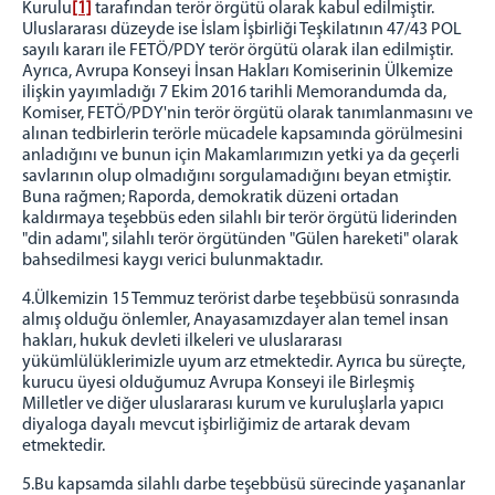
Kurulu
[1]
tarafından terör örgütü olarak kabul edilmiştir.
Uluslararası düzeyde ise İslam İşbirliği Teşkilatının 47/43 POL
sayılı kararı ile FETÖ/PDY terör örgütü olarak ilan edilmiştir.
Ayrıca, Avrupa Konseyi İnsan Hakları Komiserinin Ülkemize
ilişkin yayımladığı 7 Ekim 2016 tarihli Memorandumda da,
Komiser, FETÖ/PDY'nin terör örgütü olarak tanımlanmasını ve
alınan tedbirlerin terörle mücadele kapsamında görülmesini
anladığını ve bunun için Makamlarımızın yetki ya da geçerli
savlarının olup olmadığını sorgulamadığını beyan etmiştir.
Buna rağmen; Raporda, demokratik düzeni ortadan
kaldırmaya teşebbüs eden silahlı bir terör örgütü liderinden
"din adamı", silahlı terör örgütünden "Gülen hareketi" olarak
bahsedilmesi kaygı verici bulunmaktadır.
4.Ülkemizin 15 Temmuz terörist darbe teşebbüsü sonrasında
almış olduğu önlemler, Anayasamızdayer alan temel insan
hakları, hukuk devleti ilkeleri ve uluslararası
yükümlülüklerimizle uyum arz etmektedir. Ayrıca bu süreçte,
kurucu üyesi olduğumuz Avrupa Konseyi ile Birleşmiş
Milletler ve diğer uluslararası kurum ve kuruluşlarla yapıcı
diyaloga dayalı mevcut işbirliğimiz de artarak devam
etmektedir.
5.Bu kapsamda silahlı darbe teşebbüsü sürecinde yaşananlar