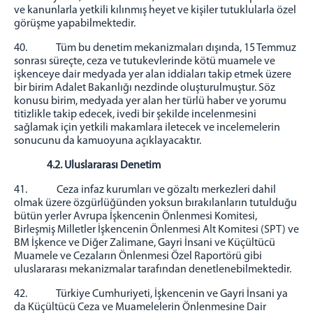
ve kanunlarla yetkili kılınmış heyet ve kişiler tutuklularla özel
görüşme yapabilmektedir.
40. Tüm bu denetim mekanizmaları dışında, 15 Temmuz
sonrası süreçte, ceza ve tutukevlerinde kötü muamele ve
işkenceye dair medyada yer alan iddiaları takip etmek üzere
bir birim Adalet Bakanlığı nezdinde oluşturulmuştur. Söz
konusu birim, medyada yer alan her türlü haber ve yorumu
titizlikle takip edecek, ivedi bir şekilde incelenmesini
sağlamak için yetkili makamlara iletecek ve incelemelerin
sonucunu da kamuoyuna açıklayacaktır.
4.2. Uluslararası Denetim
41. Ceza infaz kurumları ve gözaltı merkezleri dahil
olmak üzere özgürlüğünden yoksun bırakılanların tutulduğu
bütün yerler Avrupa İşkencenin Önlenmesi Komitesi,
Birleşmiş Milletler İşkencenin Önlenmesi Alt Komitesi (SPT) ve
BM İşkence ve Diğer Zalimane, Gayri İnsani ve Küçültücü
Muamele ve Cezaların Önlenmesi Özel Raportörü gibi
uluslararası mekanizmalar tarafından denetlenebilmektedir.
42. Türkiye Cumhuriyeti, İşkencenin ve Gayri İnsani ya
da Küçültücü Ceza ve Muamelelerin Önlenmesine Dair