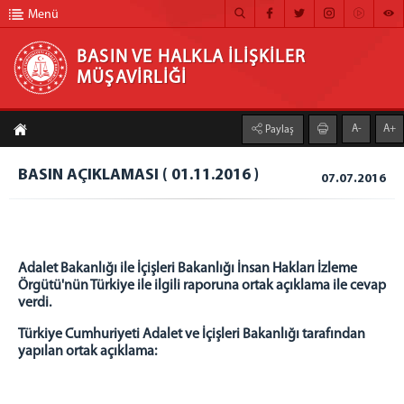
Menü
BASIN VE HALKLA İLİŞKİLER
MÜŞAVİRLİĞİ
BASIN VE HALKLA İLİŞKİLER MÜŞAVİRLİĞİ
A-
A+
Paylaş
ANA SAYFA
BASIN AÇIKLAMASI ( 01.11.2016 )
07.07.2016
MÜŞAVİRLİĞİMİZ
HABER ARŞİVİ
FOTOĞRAF ARŞİVİ
Adalet Bakanlığı ile İçişleri Bakanlığı İnsan Hakları İzleme
Örgütü'nün Türkiye ile ilgili raporuna ortak açıklama ile cevap
GÖRÜNTÜLÜ HABER
verdi.
BÜLTEN
Türkiye Cumhuriyeti Adalet ve İçişleri Bakanlığı tarafından
yapılan ortak açıklama:
İLETİŞİM