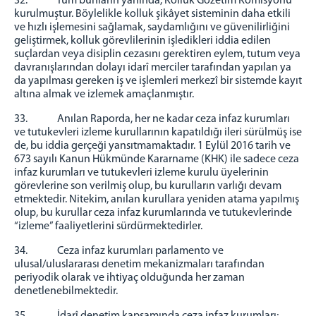
32. Tüm bunların yanında, Kolluk Gözetim Komisyonu
kurulmuştur. Böylelikle kolluk şikâyet sisteminin daha etkili
ve hızlı işlemesini sağlamak, saydamlığını ve güvenilirliğini
geliştirmek, kolluk görevlilerinin işledikleri iddia edilen
suçlardan veya disiplin cezasını gerektiren eylem, tutum veya
davranışlarından dolayı idarî merciler tarafından yapılan ya
da yapılması gereken iş ve işlemleri merkezî bir sistemde kayıt
altına almak ve izlemek amaçlanmıştır.
33. Anılan Raporda, her ne kadar ceza infaz kurumları
ve tutukevleri izleme kurullarının kapatıldığı ileri sürülmüş ise
de, bu iddia gerçeği yansıtmamaktadır. 1 Eylül 2016 tarih ve
673 sayılı Kanun Hükmünde Kararname (KHK) ile sadece ceza
infaz kurumları ve tutukevleri izleme kurulu üyelerinin
görevlerine son verilmiş olup, bu kurulların varlığı devam
etmektedir. Nitekim, anılan kurullara yeniden atama yapılmış
olup, bu kurullar ceza infaz kurumlarında ve tutukevlerinde
“izleme” faaliyetlerini sürdürmektedirler.
34. Ceza infaz kurumları parlamento ve
ulusal/uluslararası denetim mekanizmaları tarafından
periyodik olarak ve ihtiyaç olduğunda her zaman
denetlenebilmektedir.