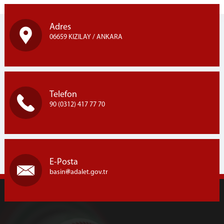
Adres
06659 KIZILAY / ANKARA
Telefon
90 (0312) 417 77 70
E-Posta
basin
adalet.gov.tr