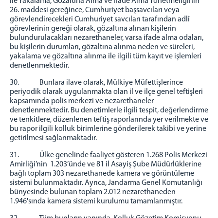
ile Yakalama, Gözaltına Alma ve İfade Alma Yönetmeliğinin
26. maddesi gereğince, Cumhuriyet başsavcıları veya
görevlendirecekleri Cumhuriyet savcıları tarafından adlî
görevlerinin gereği olarak, gözaltına alınan kişilerin
bulundurulacakları nezarethaneler, varsa ifade alma odaları,
bu kişilerin durumları, gözaltına alınma neden ve süreleri,
yakalama ve gözaltına alınma ile ilgili tüm kayıt ve işlemleri
denetlenmektedir.
30. Bunlara ilave olarak, Mülkiye Müfettişlerince
periyodik olarak uygulanmakta olan il ve ilçe genel teftişleri
kapsamında polis merkezi ve nezarethaneler
denetlenmektedir. Bu denetimlerle ilgili tespit, değerlendirme
ve tenkitlere, düzenlenen teftiş raporlarında yer verilmekte ve
bu rapor ilgili kolluk birimlerine gönderilerek takibi ve yerine
getirilmesi sağlanmaktadır.
31. Ülke genelinde faaliyet gösteren 1.268 Polis Merkezi
Amirliği’nin 1.203’ünde ve 81 il Asayiş Şube Müdürlüklerine
bağlı toplam 303 nezarethanede kamera ve görüntüleme
sistemi bulunmaktadır. Ayrıca, Jandarma Genel Komutanlığı
bünyesinde bulunan toplam 2.012 nezarethaneden
1.946'sında kamera sistemi kurulumu tamamlanmıştır.