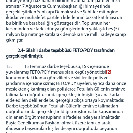
darbeye karşı hazırlanan bildirinin altına tüm partiler imza
atmıştır. 7 Ağustos'ta Cumhurbaşkanlığı himayesinde
gerçekleştirilen Yenikapı Demokrasi ve Şehitler mitingine
iktidar ve muhalefet partileri liderlerinin bizzat katılması da
bu birlik ve beraberliğin göstergesidir. Toplumun her
kesiminden ve farklı dünya görüşlerinden yaklaşık beş (5)
milyon kişi mitinge katılarak demokrasi ve milli iradeye sahip
çıkmıştır.
2.4-
Silahlı darbe teşebbüsü FETÖ/PDY tarafından
gerçekleştirilmiştir.
15. 15 Temmuz darbe teşebbüsü, TSK içerisinde
yuvalanmış FETÖ/PDY mensupları, örgüt yöneticisi
[2]
konumundaki kamu görevlileri ve siviller ile polis ve
jandarma içerisine sızmış FETÖ/PDY üyeleri, ayrıca daha önce
meslekten çıkarılmış olan polislerce Fetullah Gülen’in emir ve
talimatları doğrultusunda gerçekleştirilmiştir. Şu ana kadar
elde edilen deliller de bu gerçeği açıkça ortaya koymaktadır.
Darbe teşebbüsünün Fetullah Gülen’in emir ve talimatları
doğrultusunda gerçekleştirildiği soruşturmalar kapsamında
dinlenen örgüt mensuplarının ifadelerinde yer almaktadır.
Başta Genelkurmay Başkanı olmak üzere tanık olarak
ifadesine başvurulan kişiler de aynı doğrultuda beyanda