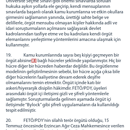
Üniversite Seçme Sınavı gibi önemli sınavlarda soruları
hukuka aykırı yollarla ele geçirip, kendi mensuplarının
sınavlarda başarılı olarak kamu kurumlarına ve etkin okullara
girmesini sağlamanın yanında, ürettiği sahte belge ve
delillerle, örgüt mensubu olmayan kişiler hakkında adli ve
idari soruşturmaların açılmasını sağlayarak devlet
kadrolarından tasfiye etme ve bu kadrolara kendi örgüt
elemanlarını yerleştirme yöntemlerini amacına ulaşmak için
kullanmıştır.
19. Kamu kurumlarında sayısı beş kişiyi geçmeyen bir
örgüt abisine
[3]
bağlı hücreler şeklinde yapılanmıştır. Hiç bir
hücre diğer bir hücreden haberdar değildir. Bu örgütlenme
modelinin geliştirilmesinin sebebi, bir hücre açığa çıksa bile
diğer hücrelerin faaliyetine devam ederek deşifre
olmamalarını temin etmektir. Örgüt içinde katı bir
askeri/hiyerarşik disiplin hâkimdir. FETÖ/PDY, üyeleri
arasındaki örgüt içi iletişimi gizli ve şifreli yöntemlerle
sağlamıştır. Soruşturmalarda gelinen aşamada örgüt içi
iletişimde “Bylock” gibi şifreli uygulamaların da kullanıldığı
tespit edilmiştir.
20. FETÖ/PDY'nin silahlı terör örgütü olduğu, 15
Temmuz öncesinde Erzincan Ağır Ceza Mahkemesince verilen