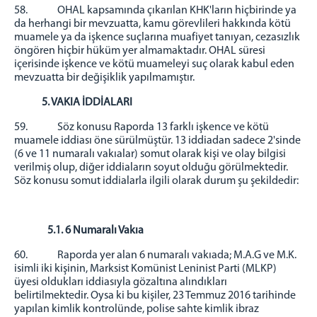
58. OHAL kapsamında çıkarılan KHK'ların hiçbirinde ya
da herhangi bir mevzuatta, kamu görevlileri hakkında kötü
muamele ya da işkence suçlarına muafiyet tanıyan, cezasızlık
öngören hiçbir hüküm yer almamaktadır. OHAL süresi
içerisinde işkence ve kötü muameleyi suç olarak kabul eden
mevzuatta bir değişiklik yapılmamıştır.
5. VAKIA İDDİALARI
59. Söz konusu Raporda 13 farklı işkence ve kötü
muamele iddiası öne sürülmüştür. 13 iddiadan sadece 2'sinde
(6 ve 11 numaralı vakıalar) somut olarak kişi ve olay bilgisi
verilmiş olup, diğer iddiaların soyut olduğu görülmektedir.
Söz konusu somut iddialarla ilgili olarak durum şu şekildedir:
5.1. 6 Numaralı Vakıa
60. Raporda yer alan 6 numaralı vakıada; M.A.G ve M.K.
isimli iki kişinin, Marksist Komünist Leninist Parti (MLKP)
üyesi oldukları iddiasıyla gözaltına alındıkları
belirtilmektedir. Oysa ki bu kişiler, 23 Temmuz 2016 tarihinde
yapılan kimlik kontrolünde, polise sahte kimlik ibraz