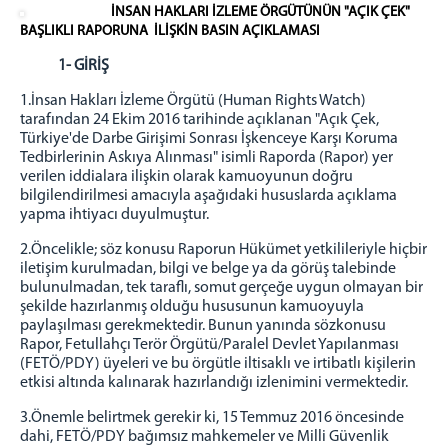
İNSAN HAKLARI İZLEME ÖRGÜTÜNÜN "AÇIK ÇEK"
BAŞLIKLI RAPORUNA İLİŞKİN BASIN AÇIKLAMASI
1- GİRİŞ
1.İnsan Hakları İzleme Örgütü (Human Rights Watch)
tarafından 24 Ekim 2016 tarihinde açıklanan "Açık Çek,
Türkiye'de Darbe Girişimi Sonrası İşkenceye Karşı Koruma
Tedbirlerinin Askıya Alınması" isimli Raporda (Rapor) yer
verilen iddialara ilişkin olarak kamuoyunun doğru
bilgilendirilmesi amacıyla aşağıdaki hususlarda açıklama
yapma ihtiyacı duyulmuştur.
2.Öncelikle; söz konusu Raporun Hükümet yetkilileriyle hiçbir
iletişim kurulmadan, bilgi ve belge ya da görüş talebinde
bulunulmadan, tek taraflı, somut gerçeğe uygun olmayan bir
şekilde hazırlanmış olduğu hususunun kamuoyuyla
paylaşılması gerekmektedir. Bunun yanında sözkonusu
Rapor, Fetullahçı Terör Örgütü/Paralel Devlet Yapılanması
(FETÖ/PDY) üyeleri ve bu örgütle iltisaklı ve irtibatlı kişilerin
etkisi altında kalınarak hazırlandığı izlenimini vermektedir.
3.Önemle belirtmek gerekir ki, 15 Temmuz 2016 öncesinde
dahi, FETÖ/PDY bağımsız mahkemeler ve Milli Güvenlik