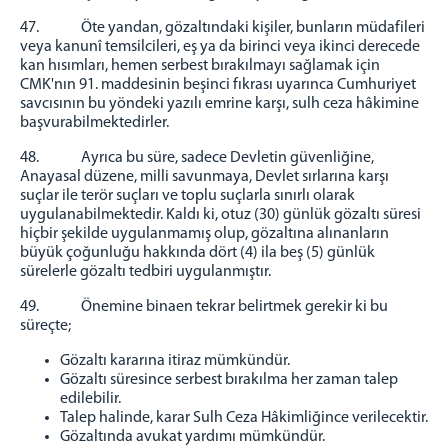
47. Öte yandan, gözaltındaki kişiler, bunların müdafileri
veya kanunî temsilcileri, eş ya da birinci veya ikinci derecede
kan hısımları, hemen serbest bırakılmayı sağlamak için
CMK'nın 91. maddesinin beşinci fıkrası uyarınca Cumhuriyet
savcısının bu yöndeki yazılı emrine karşı, sulh ceza hâkimine
başvurabilmektedirler.
48. Ayrıca bu süre, sadece Devletin güvenliğine,
Anayasal düzene, milli savunmaya, Devlet sırlarına karşı
suçlar ile terör suçları ve toplu suçlarla sınırlı olarak
uygulanabilmektedir. Kaldı ki, otuz (30) günlük gözaltı süresi
hiçbir şekilde uygulanmamış olup, gözaltına alınanların
büyük çoğunluğu hakkında dört (4) ila beş (5) günlük
sürelerle gözaltı tedbiri uygulanmıştır.
49. Önemine binaen tekrar belirtmek gerekir ki bu
süreçte;
Gözaltı kararına itiraz mümkündür.
Gözaltı süresince serbest bırakılma her zaman talep
edilebilir.
Talep halinde, karar Sulh Ceza Hâkimliğince verilecektir.
Gözaltında avukat yardımı mümkündür.