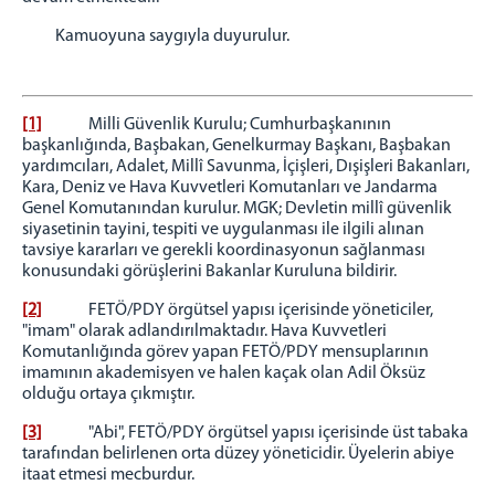
Kamuoyuna saygıyla duyurulur.
[1]
Milli Güvenlik Kurulu; Cumhurbaşkanının
başkanlığında, Başbakan, Genelkurmay Başkanı, Başbakan
yardımcıları, Adalet, Millî Savunma, İçişleri, Dışişleri Bakanları,
Kara, Deniz ve Hava Kuvvetleri Komutanları ve Jandarma
Genel Komutanından kurulur. MGK; Devletin millî güvenlik
siyasetinin tayini, tespiti ve uygulanması ile ilgili alınan
tavsiye kararları ve gerekli koordinasyonun sağlanması
konusundaki görüşlerini Bakanlar Kuruluna bildirir.
[2]
FETÖ/PDY örgütsel yapısı içerisinde yöneticiler,
"imam" olarak adlandırılmaktadır. Hava Kuvvetleri
Komutanlığında görev yapan FETÖ/PDY mensuplarının
imamının akademisyen ve halen kaçak olan Adil Öksüz
olduğu ortaya çıkmıştır.
[3]
"Abi", FETÖ/PDY örgütsel yapısı içerisinde üst tabaka
tarafından belirlenen orta düzey yöneticidir. Üyelerin abiye
itaat etmesi mecburdur.