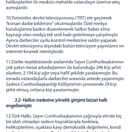
helikopterleri ile meskûn mahalde vatandaşın üzerine ateş
açmışlardır.
10.Teröristler, devlet televizyonunu (TRT) ele geçirerek
"korsan darbe bildirisini" okutmuşlardır. Özel medya
kuruluşlarına baskın düzenlenerek halkın haber alma
kaynağı olan medya tek sesli hale getirilmeye çalışılmıştır.
Ayrıca darbeciler uydu kontrol merkezine saldırı yaparak,
Devlet televizyonu dışındaki bütün televizyon yayınlarını ve
interneti kesmek istemişlerdir.
11.Darbe teşebbüsünde aralarında Sayın Cumhurbaşkanının
çok yakın mesai arkadaşlarının da bulunduğu 246 kişi şehit
olurken, 2.194 kişi ağır veya hafif şekilde yaralanmıştır. Bu
esnada vatandaşlarla darbeciler arasında arbede yaşanmıştır.
Sadece Cumhurbaşkanlığı Külliyesi’nin çevresinde 29 kişi
şehit olmuş, onlarca kişi yaralanmıştır.
2.2-
Halkın iradesine yönelik girişimi bizzat halk
engellemiştir.
12.Türk Halkı, Sayın Cumhurbaşkanının çağrısıyla elinde hiç
bir silah olmadan sadece bayraklarıyla tanklara,
helikopterlere, uçaklara karşı demokratik değerlerini, kendi