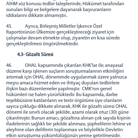
AİHM söz konusu tedbir taleplerinde, Hükümet tarafından
sunulan bilgi ve belgelere dayanarak başvuranların
iddialarını dikkate almamıştır
.
45. Ayrıca, Birleşmiş Milletler İşkence Özel
Raportörünün Ülkemize gerçekleştireceği ziyaret için
çalışmalar devam etmekte olup, ziyaretin en kısa sürede
gerçekleştirilmesi öngörülmektedir.
4.3- Gözaltı Süresi
46. OHAL kapsamında çıkarılan KHK'lar ile; anayasal
düzene karşı işlenen suçların soruşturmalarının etkinliğini
artırmak için OHAL döneminde uygulanmak üzere yalnızca
meşru amaca hizmet eden ve ihtiyaç duyulan tedbirlere
ilişkin bazı düzenlemeler yapılmıştır. CMK'nın genel
hükümleri ise halen yürürlüktedir. Bu kapsamda, darbe
teşebbüsüne katılanların ve terör örgütüne üye olanların
sayıca çokluğu dikkate alınarak, KHK ile gözaltı süresi OHAL
dönemi ile sınırlı olacak şekilde, azami olarak otuz (30) güne
çıkarılmıştır. Bunun amacı, gözaltına alınan çok sayıda kişinin
ifadelerinin sağlıklı bir şekilde alınması, şüphelilerin lehine ve
aleyhine olan delillerin toplanması ve böylelikle Devletin
etkin soruşturma yükümlülüğünün yerine getirilmesidir.