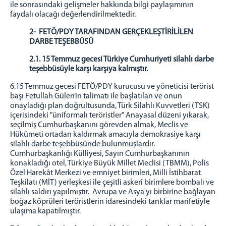
ile sonrasındaki gelişmeler hakkında bilgi paylaşımının
faydalı olacağı değerlendirilmektedir.
2
- FETÖ/PDY TARAFINDAN GERÇEKLEŞTİRİLİLEN
DARBE TEŞEBBÜSÜ
2.1.
15 Temmuz gecesi Türkiye Cumhuriyeti silahlı darbe
teşebbüsüyle karşı karşıya kalmıştır.
6.15 Temmuz gecesi FETÖ/PDY kurucusu ve yöneticisi terörist
başı Fetullah Gülen’in talimatı ile başlatılan ve onun
onayladığı plan doğrultusunda, Türk Silahlı Kuvvetleri (TSK)
içerisindeki "üniformalı teröristler" Anayasal düzeni yıkarak,
seçilmiş Cumhurbaşkanını görevden almak, Meclis ve
Hükümeti ortadan kaldırmak amacıyla demokrasiye karşı
silahlı darbe teşebbüsünde bulunmuşlardır.
Cumhurbaşkanlığı Külliyesi, Sayın Cumhurbaşkanının
konakladığı otel, Türkiye Büyük Millet Meclisi (TBMM), Polis
Özel Harekât Merkezi ve emniyet birimleri, Milli İstihbarat
Teşkilatı (MİT) yerleşkesi ile çeşitli askerî birimlere bombalı ve
silahlı saldırı yapılmıştır. Avrupa ve Asya'yı birbirine bağlayan
boğaz köprüleri teröristlerin idaresindeki tanklar marifetiyle
ulaşıma kapatılmıştır.