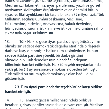
iradesini savunmuştur. Darbe teşebbüsü, Cumhurbaşkanımız,
Meclisimiz, Hükümetimiz, siyasi partilerimiz, yazılı ve görsel
medyamız, sivil toplum örgütlerimiz ve en önemlisi bütün
siyasi ve fikri ayrılıklarını bir tarafa bırakan 79 milyon aziz Türk
Milletinin; seçilmiş Cumhurbaşkanına, Meclisine,
Hükümetine, iradesine, Anayasasına, hukuk devletine,
hürriyetine, onuruna, istiklaline ve istikbaline ölümüne sahip
çıkmasıyla başarısız kılınmıştır.
13. Türk Halkı o gece siyasi parti, dünya görüşü ayrımı
olmaksızın sadece demokratik değerler etrafında birleşerek
darbeye karşı direnmiştir. Halkın tüm kesimlerince, bunun
sadece iktidar partisine yönelik bir darbe girişimi
olmadığının, Türk demokrasisinin hedef alındığının
bilincinde hareket edilmiştir. Halk tüm şehir meydanlarında
yaklaşık bir (1) ay süresince demokrasi nöbetleri tutmuştur.
Türk milleti bu tutumuyla demokrasiye olan bağlılığını
göstermiştir.
2.3-
Tüm siyasi partiler darbe teşebbüsüne karşı birlikte
hareket etmiştir.
14. 15 Temmuz gecesi millet nezdindeki birlik ve
beraberlik, siyasi partiler arasında da devam etmiştir. Mecliste