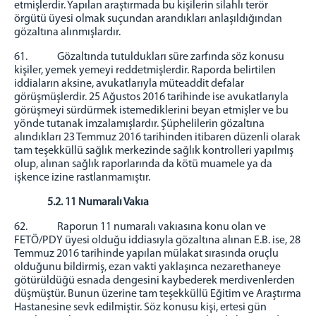
etmişlerdir. Yapılan araştırmada bu kişilerin silahlı terör
örgütü üyesi olmak suçundan arandıkları anlaşıldığından
gözaltına alınmışlardır.
61. Gözaltında tutuldukları süre zarfında söz konusu
kişiler, yemek yemeyi reddetmişlerdir. Raporda belirtilen
iddiaların aksine, avukatlarıyla müteaddit defalar
görüşmüşlerdir. 25 Ağustos 2016 tarihinde ise avukatlarıyla
görüşmeyi sürdürmek istemediklerini beyan etmişler ve bu
yönde tutanak imzalamışlardır. Şüphelilerin gözaltına
alındıkları 23 Temmuz 2016 tarihinden itibaren düzenli olarak
tam teşekküllü sağlık merkezinde sağlık kontrolleri yapılmış
olup, alınan sağlık raporlarında da kötü muamele ya da
işkence izine rastlanmamıştır.
5.2. 11 Numaralı Vakıa
62. Raporun 11 numaralı vakıasına konu olan ve
FETÖ/PDY üyesi olduğu iddiasıyla gözaltına alınan E.B. ise, 28
Temmuz 2016 tarihinde yapılan mülakat sırasında oruçlu
olduğunu bildirmiş, ezan vakti yaklaşınca nezarethaneye
götürüldüğü esnada dengesini kaybederek merdivenlerden
düşmüştür. Bunun üzerine tam teşekküllü Eğitim ve Araştırma
Hastanesine sevk edilmiştir. Söz konusu kişi, ertesi gün