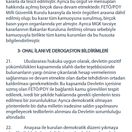
kararla da tescil edilmiştir. Ayrıca bu örgüt ve mensupları
hakkında açılmış birçok dava devam etmektedir. FETÖ/PDY
Milli Güvenlik Kurulu kararıyla da terör örgütleri arasına dâhil
edilmiş olup; bu karar tüm kamuoyuna sunulmuş, birçok
basın yayın organlarında yer almıştır. Ayrıca MGK tavsiye
kararlarının Bakanlar Kuruluna iletilmiş olması sebebiyle
kamuoyuyla birlikte tüm kamu kurumları da bu hususta
bilgilendirilmiştir.
3- OHAL İLANI VE DEROGASYON BİLDİRİMLERİ
21. Uluslararası hukuka uygun olarak, devletin pozitif
yükümlülükleri kapsamında silahlı darbe teşebbüsünde
bulunanların yargı önüne çıkarılarak hesap vermelerinin
sağlanması ve devam etmekte olan darbe tehdidinin ortadan
kaldırılması gerekmektedir. Bu kapsamda Devletin içerisine
sızmış olan FETÖ/PDY ile bağlantılı kamu görevlileri tespit
edilerek, ivedi bir şekilde haklarında gerekli işlemlerin tesis
edilmesi bir zorunluluktur. Ayrıca demokratik olmayan
yöntemlerle bir daha milletin iradesine saldırı yapılmasını
engelleyecek tedbirlerin alınması da Devletin sorumluluğu
altındadır.
22. Anayasa ile kurulan demokratik düzeni yıkmaya