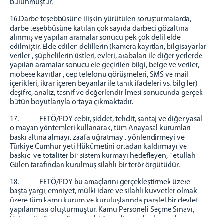
bulunmuştur.
16.Darbe teşebbüsüne ilişkin yürütülen soruşturmalarda,
darbe teşebbüsüne katılan çok sayıda darbeci gözaltına
alınmış ve yapılan aramalar sonucu pek çok delil elde
edilmiştir. Elde edilen delillerin (kamera kayıtları, bilgisayarlar
verileri, şüphelilerin üstleri, evleri, arabaları ile diğer yerlerde
yapılan aramalar sonucu ele geçirilen bilgi, belge ve veriler,
mobese kayıtları, cep telefonu görüşmeleri, SMS ve mail
içerikleri, ikrar içeren beyanlar ile tanık ifadeleri vs. bilgiler)
deşifre, analiz, tasnif ve değerlendirilmesi sonucunda gerçek
bütün boyutlarıyla ortaya çıkmaktadır.
17. FETÖ/PDY cebir, şiddet, tehdit, şantaj ve diğer yasal
olmayan yöntemleri kullanarak, tüm Anayasal kurumları
baskı altına almayı, zaafa uğratmayı, yönlendirmeyi ve
Türkiye Cumhuriyeti Hükümetini ortadan kaldırmayı ve
baskıcı ve totaliter bir sistem kurmayı hedefleyen, Fetullah
Gülen tarafından kurulmuş silahlı bir terör örgütüdür.
18. FETÖ/PDY bu amaçlarını gerçekleştirmek üzere
başta yargı, emniyet, mülki idare ve silahlı kuvvetler olmak
üzere tüm kamu kurum ve kuruluşlarında paralel bir devlet
yapılanması oluşturmuştur. Kamu Personeli Seçme Sınavı,