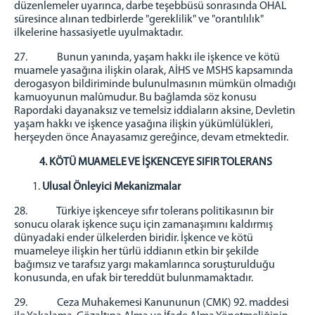
düzenlemeler uyarınca, darbe teşebbüsü sonrasında OHAL
süresince alınan tedbirlerde "gereklilik" ve "orantılılık"
ilkelerine hassasiyetle uyulmaktadır.
27. Bunun yanında, yaşam hakkı ile işkence ve kötü
muamele yasağına ilişkin olarak, AİHS ve MSHS kapsamında
derogasyon bildiriminde bulunulmasının mümkün olmadığı
kamuoyunun malûmudur. Bu bağlamda söz konusu
Rapordaki dayanaksız ve temelsiz iddiaların aksine, Devletin
yaşam hakkı ve işkence yasağına ilişkin yükümlülükleri,
herşeyden önce Anayasamız gereğince, devam etmektedir.
4. KÖTÜ MUAMELE VE İŞKENCEYE SIFIR TOLERANS
Ulusal Önleyici Mekanizmalar
28. Türkiye işkenceye sıfır tolerans politikasının bir
sonucu olarak işkence suçu için zamanaşımını kaldırmış
dünyadaki ender ülkelerden biridir. İşkence ve kötü
muameleye ilişkin her türlü iddianın etkin bir şekilde
bağımsız ve tarafsız yargı makamlarınca soruşturulduğu
konusunda, en ufak bir tereddüt bulunmamaktadır.
29. Ceza Muhakemesi Kanununun (CMK) 92. maddesi