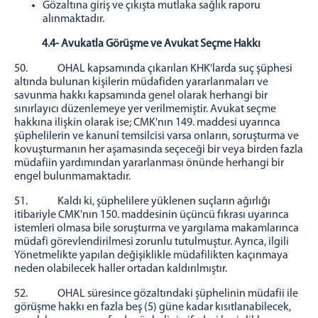
Gözaltına giriş ve çıkışta mutlaka sağlık raporu
alınmaktadır.
4.4- Avukatla Görüşme ve Avukat Seçme Hakkı
50. OHAL kapsamında çıkarılan KHK'larda suç şüphesi
altında bulunan kişilerin müdafiden yararlanmaları ve
savunma hakkı kapsamında genel olarak herhangi bir
sınırlayıcı düzenlemeye yer verilmemiştir. Avukat seçme
hakkına ilişkin olarak ise; CMK'nın 149. maddesi uyarınca
şüphelilerin ve kanunî temsilcisi varsa onların, soruşturma ve
kovuşturmanın her aşamasında seçeceği bir veya birden fazla
müdafiin yardımından yararlanması önünde herhangi bir
engel bulunmamaktadır.
51. Kaldı ki, şüphelilere yüklenen suçların ağırlığı
itibariyle CMK'nın 150. maddesinin üçüncü fıkrası uyarınca
istemleri olmasa bile soruşturma ve yargılama makamlarınca
müdafi görevlendirilmesi zorunlu tutulmuştur. Ayrıca, ilgili
Yönetmelikte yapılan değişiklikle müdafilikten kaçınmaya
neden olabilecek haller ortadan kaldırılmıştır.
52. OHAL süresince gözaltındaki şüphelinin müdafii ile
görüşme hakkı en fazla beş (5) güne kadar kısıtlanabilecek,