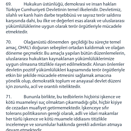
69. Hukukun üstünlüğü, demokrasi ve insan hakları
Türkiye Cumhuriyeti Devletinin temel ilkeleridir. Devletimiz,
silahlı ve kanlı hain darbe teşebbüsü ve sayısız terör saldırısı
karşısında dahi, bu ilke ve değerleri esas alarak ve uluslararası
yükümlülüklerine uygun olarak terör örgütleriyle mücadele
etmektedir.
70. Olağanüstü dönemden geçildiği bu süreçte temel
amaç, OHAL'i doğuran sebepleri ortadan kaldırmak ve olağan
döneme geçmektir. Bu amaçla yapılan bütün düzenlemelerin,
uluslararası hukuktan kaynaklanan yükümlülüklerimize
uygun olmasına titizlikle riayet edilmektedir. Alınan önlemler
devletin pozitif yükümlülükleri kapsamında terör örgütleriyle
etkin bir şekilde mücadele etmesini sağlamak amacına
yönelik olup, demokratik toplum ve anayasal devlet düzeni
için zorunlu, acil ve orantılı niteliktedir.
71. Bununla birlikte, bu tedbirlerin hiçbirisi işkence ve
kötü muameleyi suç olmaktan çıkarmadığı gibi, hiçbir kişiye
de cezadan muafiyet getirmemektedir. İşkenceye sıfır
tolerans politikasının gereği olarak, adli ve idari makamlar
her türlü işkence ve kötü muamele iddiasını titizlikle
incelemeye ve sorumlular hakkında gerekli adımları atmaya
devam etmektedir.