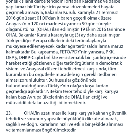
yönelik silahlı darbe tehdidini ortadan kaldırmak ve darbe
yapılamaz bir Türkiye için yapısal düzenlemeleri hayata
geçirmek amacıyla, Bakanlar Kurulu kararıyla 21 Temmuz
2016 günü saat 01.00'dan itibaren geçerli olmak üzere
Anayasa'nın 120 nci maddesi uyarınca 90 gün süreyle
olağanüstü hal (OHAL) ilan edilmiştir. 19 Ekim 2016 tarihinde
OHAL Bakanlar Kurulu kararıyla üç (3) ay daha uzatılmıştır.
Türkiye diğer Avrupa ülkelerindeki terör olaylarıyla
mukayese edilemeyecek kadar ağır terör saldırılarına maruz
kalmaktadır. Bu kapsamda, FETÖ/PDY'nin yanısıra, PKK,
DEAŞ, DHKP-C gibi birlikte ve sistematik bir işbirliği içerisinde
hareket ettiği gözlenen diğer terör örgütlerinin demokratik
sistemi ve Anayasal düzeni tehdit etmesi karşısında, tüm
kurumların bu örgütlerle mücadele için gerekli tedbirleri
alması zorunluluktur. Bu hususlar göz önünde
bulundurulduğunda Türkiye’nin olağan koşullardan
geçmediği aşikardır. Nitekim terör tehdidiyle karşı karşıya
kalan bazı Avrupa ülkelerinin de OHAL ilan ettiği ve
müteaddit defalar uzattığı bilinmektedir.
23. OHAL'in uzatılması ile; karşı karşıya kalınan güvenlik
tehdidi ve sorunun yapısı ile büyüklüğü dikkate alınarak,
sağlıklı ve doğru kararların hızlı ve etkin bir şekilde alınması
ve tamamlanması öngörülmektedir.