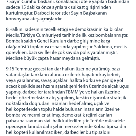
7.Sayın Cumhurbaşkanı, konakladığı otele yapılan baskından
sadece 15 dakika önce ayrılarak suikast girişiminden
kurtulmuştur. Darbeci teröristler Sayın Başbakanın
konvoyuna ateş açmışlardır.
8.Halkın iradesinin tecelli ettiği ve demokrasinin kalbi olan
Meclis, Türkiye Cumhuriyeti tarihinde ilk kez bombalanmıştır.
Bombalı saldırı Genel Kurulun darbe girişimine karşı
olağanüstü toplantısı esnasında yapılmıştır. Saldırıda, meclis
görevlileri, bazı siviller ile çok sayıda polis yaralanmıştır.
Mecliste büyük çapta hasar meydana gelmiştir.
9.15 Temmuz gecesi tanklar halkın üzerine yürümüş, bazı
vatandaşlar tankların altında ezilerek hayatını kaybetmiş
veya yaralanmış, savaş uçakları halkta korku ve paniğe yol
açacak şekilde ses hızını aşarak şehirlerin üzerinde alçak uçuş
yapmış, darbeciler tarafından TBMM’ye ve halkın üzerine
hedef gözetmeksizin atış yapılmış, keskin nişancılar stratejik
noktalarda doğrudan insanları hedef almış, uçak ve
helikopterlerden toplu halde bulunan insanların üzerine
bomba ve mermiler atılmış, demokratik rejimi canları
pahasına savunan sivil halk katledilmiştir. Terörle mücadele
operasyonlarında dahi şehir merkezlerinde Kobra tipi saldırı
helikopteri kullanılmaz iken, darbeciler bu tip saldırı