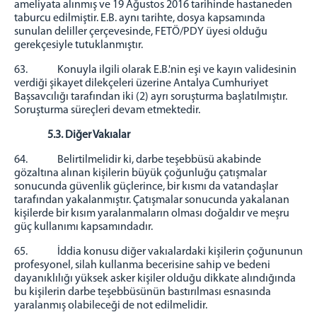
ameliyata alınmış ve 19 Ağustos 2016 tarihinde hastaneden
taburcu edilmiştir. E.B. aynı tarihte, dosya kapsamında
sunulan deliller çerçevesinde, FETÖ/PDY üyesi olduğu
gerekçesiyle tutuklanmıştır.
63. Konuyla ilgili olarak E.B.'nin eşi ve kayın validesinin
verdiği şikayet dilekçeleri üzerine Antalya Cumhuriyet
Başsavcılığı tarafından iki (2) ayrı soruşturma başlatılmıştır.
Soruşturma süreçleri devam etmektedir.
5.3. Diğer Vakıalar
64. Belirtilmelidir ki, darbe teşebbüsü akabinde
gözaltına alınan kişilerin büyük çoğunluğu çatışmalar
sonucunda güvenlik güçlerince, bir kısmı da vatandaşlar
tarafından yakalanmıştır. Çatışmalar sonucunda yakalanan
kişilerde bir kısım yaralanmaların olması doğaldır ve meşru
güç kullanımı kapsamındadır.
65. İddia konusu diğer vakıalardaki kişilerin çoğununun
profesyonel, silah kullanma becerisine sahip ve bedeni
dayanıklılığı yüksek asker kişiler olduğu dikkate alındığında
bu kişilerin darbe teşebbüsünün bastırılması esnasında
yaralanmış olabileceği de not edilmelidir.