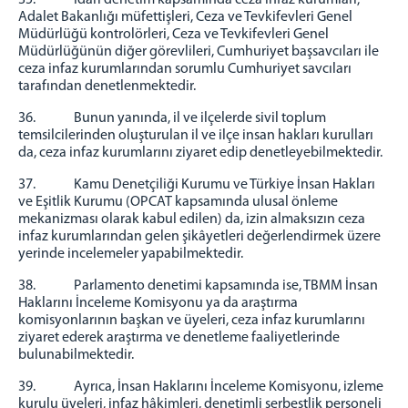
35. İdarî denetim kapsamında ceza infaz kurumları;
Adalet Bakanlığı müfettişleri, Ceza ve Tevkifevleri Genel
Müdürlüğü kontrolörleri, Ceza ve Tevkifevleri Genel
Müdürlüğünün diğer görevlileri, Cumhuriyet başsavcıları ile
ceza infaz kurumlarından sorumlu Cumhuriyet savcıları
tarafından denetlenmektedir.
36. Bunun yanında, il ve ilçelerde sivil toplum
temsilcilerinden oluşturulan il ve ilçe insan hakları kurulları
da, ceza infaz kurumlarını ziyaret edip denetleyebilmektedir.
37. Kamu Denetçiliği Kurumu ve Türkiye İnsan Hakları
ve Eşitlik Kurumu (OPCAT kapsamında ulusal önleme
mekanizması olarak kabul edilen) da, izin almaksızın ceza
infaz kurumlarından gelen şikâyetleri değerlendirmek üzere
yerinde incelemeler yapabilmektedir.
38. Parlamento denetimi kapsamında ise, TBMM İnsan
Haklarını İnceleme Komisyonu ya da araştırma
komisyonlarının başkan ve üyeleri, ceza infaz kurumlarını
ziyaret ederek araştırma ve denetleme faaliyetlerinde
bulunabilmektedir.
39. Ayrıca, İnsan Haklarını İnceleme Komisyonu, izleme
kurulu üyeleri, infaz hâkimleri, denetimli serbestlik personeli