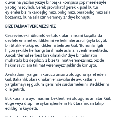
duvarına yazılan yazıyı bir başka komşusu çöp meselesiyle
yaptığını söyledi. Gerek provokatif gerek kişisel bu tür
eylemler bizim kardeşliğimizi, birliğimizi, beraberliğimizi asla
bozamaz; buna asla izin veremeyiz." diye konuştu.
BİZE TALİMAT VEREMEZSİNİZ
Cezaevindeki hükümlü ve tutukluların insani koşullarda
devlete emanet edildiklerini ve hekimler aracılığıyla büyük
bir titizlikle takip edildiklerini belirten Gül, "Bununla ilgili
hiçbir şekilde herhangi bir ihmale asla izin verilmemektedir.
Ancak 'derhal serbest bırakılmalıdır' diye bir talimatın
muhatabı biz değiliz. Siz bize talimat veremezsiniz, biz de
hakim savcılara talimat veremeyiz." şeklinde konuştu.
Avukatların, yargının kurucu unsuru olduğuna işaret eden
Gül, Bakanlık olarak hakimler, savcılar ile avukatların
yargılamayı eş güdüm içerisinde sürdürmelerini istediklerini
dile getirdi.
Etik kurallara uyulmasının beklentileri olduğunu anlatan Gül,
etiğe veya disipline aykırı işlemlerin HSK tarafından takip
edildiğini kaydetti.