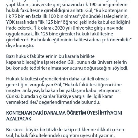
yaptıklarını, üniversite giriş sınavında ilk 190 bine girenlerin
hukuk fakültesine girebildiğini anlattı. Gül, “Bu kontenjanın
ilk 75 bin en fazla ilk 100 bin olması" yönündeki taleplerinin,
YÖK tarafından "ilk 125 bin” öğrenci şeklinde kabul edildiğini
ifade ederek, "İlk olarak 2020 yılı üniversite giriş sınavında
uygulanacak. İlk 125 bine girenler hukuk fakültesine
girebilecek. Bu hukuk eğitiminin kalitesi adına çok önemlidir."
diye konuştu.
Bazı hukuk fakültelerinin bu kararla birlikte
kapanabileceğine işaret eden Gül, bunun da üniversitelerin
bu konuda tedbirler alması sonucunu doğuracağını söyledi.
Hukuk fakültesi öğrencilerinin daha kaliteli olması
gerektiğini vurgulayan Gül, "Hukuk fakültesi öğrencisine
müşteri anlayışıyla bakan bir yaklaşımı kabul etmiyoruz.
Çünkü buradan çıkanlar Türkiye yargısı ile ilgili karar
vermektedirler." değerlendirmesinde bulundu.
KONTENJANDAKİ DARALMA ÖĞRETİM ÜYESİ İHTİYACINI
AZALTACAK
Bu süreci büyük bir titizlikle takip ettiklerine dikkati çeken
Gül, hukuk fakültelerindeki öğretim üyesi ihtiyacının,