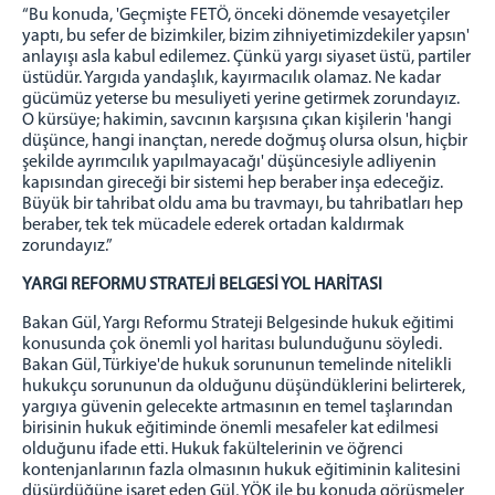
“Bu konuda, 'Geçmişte FETÖ, önceki dönemde vesayetçiler
yaptı, bu sefer de bizimkiler, bizim zihniyetimizdekiler yapsın'
anlayışı asla kabul edilemez. Çünkü yargı siyaset üstü, partiler
üstüdür. Yargıda yandaşlık, kayırmacılık olamaz. Ne kadar
gücümüz yeterse bu mesuliyeti yerine getirmek zorundayız.
O kürsüye; hakimin, savcının karşısına çıkan kişilerin 'hangi
düşünce, hangi inançtan, nerede doğmuş olursa olsun, hiçbir
şekilde ayrımcılık yapılmayacağı' düşüncesiyle adliyenin
kapısından gireceği bir sistemi hep beraber inşa edeceğiz.
Büyük bir tahribat oldu ama bu travmayı, bu tahribatları hep
beraber, tek tek mücadele ederek ortadan kaldırmak
zorundayız.”
YARGI REFORMU STRATEJİ BELGESİ YOL HARİTASI
Bakan Gül, Yargı Reformu Strateji Belgesinde hukuk eğitimi
konusunda çok önemli yol haritası bulunduğunu söyledi.
Bakan Gül, Türkiye'de hukuk sorununun temelinde nitelikli
hukukçu sorununun da olduğunu düşündüklerini belirterek,
yargıya güvenin gelecekte artmasının en temel taşlarından
birisinin hukuk eğitiminde önemli mesafeler kat edilmesi
olduğunu ifade etti. Hukuk fakültelerinin ve öğrenci
kontenjanlarının fazla olmasının hukuk eğitiminin kalitesini
düşürdüğüne işaret eden Gül, YÖK ile bu konuda görüşmeler