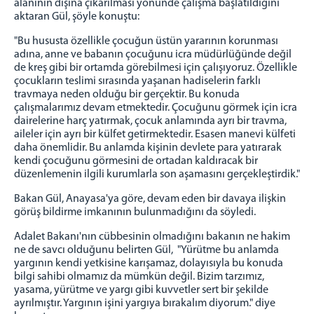
alanının dışına çıkarılması yönünde çalışma başlatıldığını
aktaran Gül, şöyle konuştu:
"Bu hususta özellikle çocuğun üstün yararının korunması
adına, anne ve babanın çocuğunu icra müdürlüğünde değil
de kreş gibi bir ortamda görebilmesi için çalışıyoruz. Özellikle
çocukların teslimi sırasında yaşanan hadiselerin farklı
travmaya neden olduğu bir gerçektir. Bu konuda
çalışmalarımız devam etmektedir. Çocuğunu görmek için icra
dairelerine harç yatırmak, çocuk anlamında ayrı bir travma,
aileler için ayrı bir külfet getirmektedir. Esasen manevi külfeti
daha önemlidir. Bu anlamda kişinin devlete para yatırarak
kendi çocuğunu görmesini de ortadan kaldıracak bir
düzenlemenin ilgili kurumlarla son aşamasını gerçekleştirdik."
Bakan Gül, Anayasa'ya göre, devam eden bir davaya ilişkin
görüş bildirme imkanının bulunmadığını da söyledi.
Adalet Bakanı'nın cübbesinin olmadığını bakanın ne hakim
ne de savcı olduğunu belirten Gül, "Yürütme bu anlamda
yargının kendi yetkisine karışamaz, dolayısıyla bu konuda
bilgi sahibi olmamız da mümkün değil. Bizim tarzımız,
yasama, yürütme ve yargı gibi kuvvetler sert bir şekilde
ayrılmıştır. Yargının işini yargıya bırakalım diyorum." diye