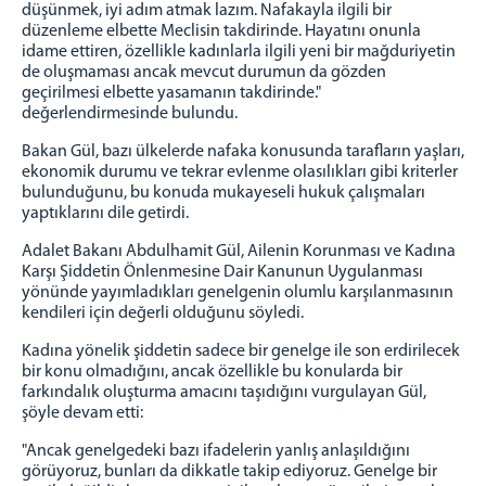
düşünmek, iyi adım atmak lazım. Nafakayla ilgili bir
düzenleme elbette Meclisin takdirinde. Hayatını onunla
idame ettiren, özellikle kadınlarla ilgili yeni bir mağduriyetin
de oluşmaması ancak mevcut durumun da gözden
geçirilmesi elbette yasamanın takdirinde."
değerlendirmesinde bulundu.
Bakan Gül, bazı ülkelerde nafaka konusunda tarafların yaşları,
ekonomik durumu ve tekrar evlenme olasılıkları gibi kriterler
bulunduğunu, bu konuda mukayeseli hukuk çalışmaları
yaptıklarını dile getirdi.
Adalet Bakanı Abdulhamit Gül, Ailenin Korunması ve Kadına
Karşı Şiddetin Önlenmesine Dair Kanunun Uygulanması
yönünde yayımladıkları genelgenin olumlu karşılanmasının
kendileri için değerli olduğunu söyledi.
Kadına yönelik şiddetin sadece bir genelge ile son erdirilecek
bir konu olmadığını, ancak özellikle bu konularda bir
farkındalık oluşturma amacını taşıdığını vurgulayan Gül,
şöyle devam etti:
"Ancak genelgedeki bazı ifadelerin yanlış anlaşıldığını
görüyoruz, bunları da dikkatle takip ediyoruz. Genelge bir