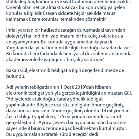
statik değildir, kamunun ve sivil toplumun önerilerine açıktır.
Önemli olan netice almaktır. Ancak bu konu yargıya gelen
konularla ilgilidir. Esasen şiddete hiçbir şekilde maruz
kalmamak üzere sorunları temelinden çözmektir.
İnfial yaratan bir hadisede sanığın duruşmadaki tavrından
dolayı iyi hal indirimi yapılmasını bir hukukçu olarak asla
anlayamıyorum. Bu konuda uygulamadan kaynaklı
Yargıtayın da iyi hal indirimi ile ilgili bozduğu kararlar da var.
Bu konuda hem farkındalık hem yasal düzenleme anlamında
akademisyenlerle yaptığımız bir çalışma da var."
Bakan Gül, elektronik tebligatla ilgili değerlendirmede de
bulundu.
Adliyelerin tebligatlarının 1 Ocak 2019'dan itibaren
elektronik tebligat yoluyla gerçekleştirildiğini anımsatan Gül,
"Adliyelerde artık doğru, tarafa yönelik tebligat
yapılmaktadır. Böylece usulsüz tebligatın önüne geçilmiş,
davaların uzamasının önüne geçilmiş olundu. 14 milyondan
fazla tebligat yapılırken, 175 milyonun üzerinde tasarruf
gerçekleştirildi. Ayrıca çevreci bir uygulama olan bu sistem
sayesinde 8 binin üzerinde ağaç kesilmekten kurtulmuştur.
Bu uygulamaları artırarak sürdüreceğiz." dedi.