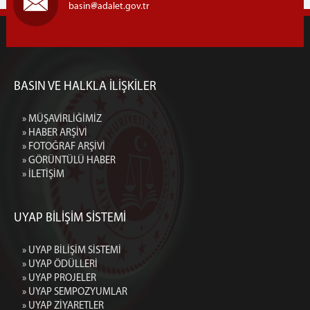
basin
adalet.gov.tr
BASIN VE HALKLA İLİŞKİLER
» MÜŞAVİRLİĞİMİZ
» HABER ARŞİVİ
» FOTOĞRAF ARŞİVİ
» GÖRÜNTÜLÜ HABER
» İLETİŞİM
UYAP BİLİŞİM SİSTEMİ
» UYAP BİLİŞİM SİSTEMİ
» UYAP ÖDÜLLERİ
» UYAP PROJELER
» UYAP SEMPOZYUMLAR
» UYAP ZİYARETLER