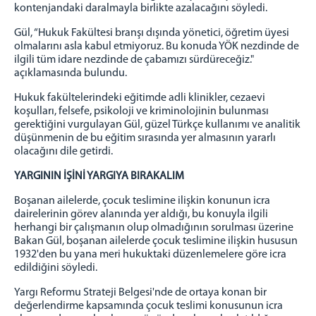
kontenjandaki daralmayla birlikte azalacağını söyledi.
Gül, “Hukuk Fakültesi branşı dışında yönetici, öğretim üyesi
olmalarını asla kabul etmiyoruz. Bu konuda YÖK nezdinde de
ilgili tüm idare nezdinde de çabamızı sürdüreceğiz."
açıklamasında bulundu.
Hukuk fakültelerindeki eğitimde adli klinikler, cezaevi
koşulları, felsefe, psikoloji ve kriminolojinin bulunması
gerektiğini vurgulayan Gül, güzel Türkçe kullanımı ve analitik
düşünmenin de bu eğitim sırasında yer almasının yararlı
olacağını dile getirdi.
YARGININ İŞİNİ YARGIYA BIRAKALIM
Boşanan ailelerde, çocuk teslimine ilişkin konunun icra
dairelerinin görev alanında yer aldığı, bu konuyla ilgili
herhangi bir çalışmanın olup olmadığının sorulması üzerine
Bakan Gül, boşanan ailelerde çocuk teslimine ilişkin hususun
1932'den bu yana meri hukuktaki düzenlemelere göre icra
edildiğini söyledi.
Yargı Reformu Strateji Belgesi'nde de ortaya konan bir
değerlendirme kapsamında çocuk teslimi konusunun icra