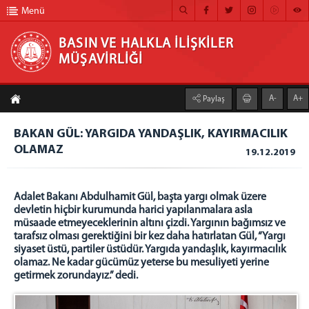
Menü
BASIN VE HALKLA İLİŞKİLER
MÜŞAVİRLİĞİ
BASIN VE HALKLA İLİŞKİLER MÜŞAVİRLİĞİ
A-
A+
Paylaş
ANA SAYFA
BAKAN GÜL: YARGIDA YANDAŞLIK, KAYIRMACILIK
MÜŞAVİRLİĞİMİZ
OLAMAZ
19.12.2019
HABER ARŞİVİ
FOTOĞRAF ARŞİVİ
Adalet Bakanı Abdulhamit Gül, başta yargı olmak üzere
devletin hiçbir kurumunda harici yapılanmalara asla
GÖRÜNTÜLÜ HABER
müsaade etmeyeceklerinin altını çizdi. Yargının bağımsız ve
tarafsız olması gerektiğini bir kez daha hatırlatan Gül, “Yargı
BÜLTEN
siyaset üstü, partiler üstüdür. Yargıda yandaşlık, kayırmacılık
olamaz. Ne kadar gücümüz yeterse bu mesuliyeti yerine
İLETİŞİM
getirmek zorundayız.” dedi.