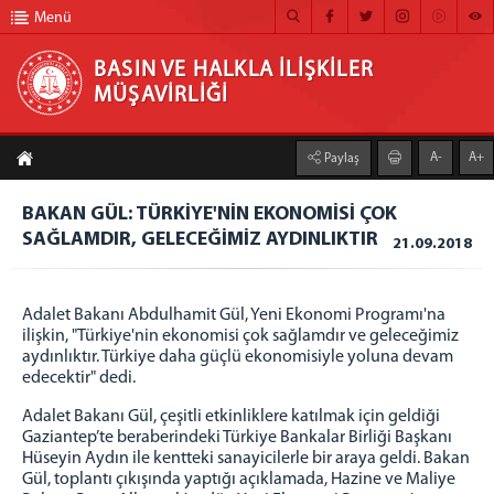
Menü
BASIN VE HALKLA İLİŞKİLER
MÜŞAVİRLİĞİ
BASIN VE HALKLA İLİŞKİLER MÜŞAVİRLİĞİ
A-
A+
Paylaş
ANA SAYFA
BAKAN GÜL: TÜRKİYE'NİN EKONOMİSİ ÇOK
MÜŞAVİRLİĞİMİZ
SAĞLAMDIR, GELECEĞİMİZ AYDINLIKTIR
21.09.2018
HABER ARŞİVİ
FOTOĞRAF ARŞİVİ
Adalet Bakanı Abdulhamit Gül, Yeni Ekonomi Programı'na
ilişkin, "Türkiye'nin ekonomisi çok sağlamdır ve geleceğimiz
GÖRÜNTÜLÜ HABER
aydınlıktır. Türkiye daha güçlü ekonomisiyle yoluna devam
edecektir" dedi.
BÜLTEN
Adalet Bakanı Gül, çeşitli etkinliklere katılmak için geldiği
İLETİŞİM
Gaziantep’te beraberindeki Türkiye Bankalar Birliği Başkanı
Hüseyin Aydın ile kentteki sanayicilerle bir araya geldi. Bakan
Gül, toplantı çıkışında yaptığı açıklamada, Hazine ve Maliye