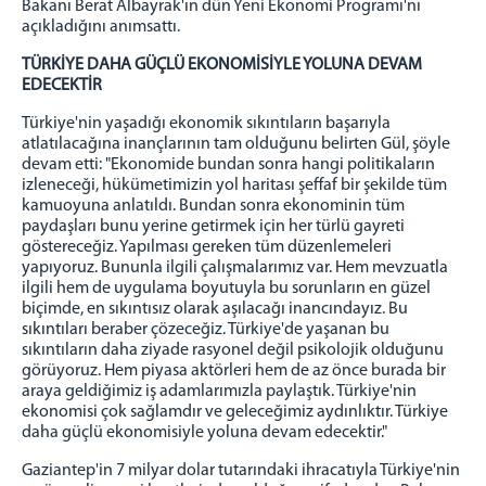
Bakanı Berat Albayrak'ın dün Yeni Ekonomi Programı'nı
açıkladığını anımsattı.
TÜRKİYE DAHA GÜÇLÜ EKONOMİSİYLE YOLUNA DEVAM
EDECEKTİR
Türkiye'nin yaşadığı ekonomik sıkıntıların başarıyla
atlatılacağına inançlarının tam olduğunu belirten Gül, şöyle
devam etti: "Ekonomide bundan sonra hangi politikaların
izleneceği, hükümetimizin yol haritası şeffaf bir şekilde tüm
kamuoyuna anlatıldı. Bundan sonra ekonominin tüm
paydaşları bunu yerine getirmek için her türlü gayreti
göstereceğiz. Yapılması gereken tüm düzenlemeleri
yapıyoruz. Bununla ilgili çalışmalarımız var. Hem mevzuatla
ilgili hem de uygulama boyutuyla bu sorunların en güzel
biçimde, en sıkıntısız olarak aşılacağı inancındayız. Bu
sıkıntıları beraber çözeceğiz. Türkiye'de yaşanan bu
sıkıntıların daha ziyade rasyonel değil psikolojik olduğunu
görüyoruz. Hem piyasa aktörleri hem de az önce burada bir
araya geldiğimiz iş adamlarımızla paylaştık. Türkiye'nin
ekonomisi çok sağlamdır ve geleceğimiz aydınlıktır. Türkiye
daha güçlü ekonomisiyle yoluna devam edecektir."
Gaziantep'in 7 milyar dolar tutarındaki ihracatıyla Türkiye'nin