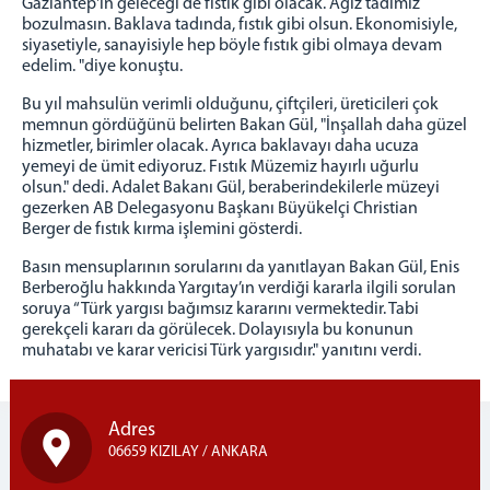
Gaziantep'in geleceği de fıstık gibi olacak. Ağız tadımız
bozulmasın. Baklava tadında, fıstık gibi olsun. Ekonomisiyle,
siyasetiyle, sanayisiyle hep böyle fıstık gibi olmaya devam
edelim. "diye konuştu.
Bu yıl mahsulün verimli olduğunu, çiftçileri, üreticileri çok
memnun gördüğünü belirten Bakan Gül, "İnşallah daha güzel
hizmetler, birimler olacak. Ayrıca baklavayı daha ucuza
yemeyi de ümit ediyoruz. Fıstık Müzemiz hayırlı uğurlu
olsun." dedi. Adalet Bakanı Gül, beraberindekilerle müzeyi
gezerken AB Delegasyonu Başkanı Büyükelçi Christian
Berger de fıstık kırma işlemini gösterdi.
Basın mensuplarının sorularını da yanıtlayan Bakan Gül, Enis
Berberoğlu hakkında Yargıtay’ın verdiği kararla ilgili sorulan
soruya “Türk yargısı bağımsız kararını vermektedir. Tabi
gerekçeli kararı da görülecek. Dolayısıyla bu konunun
muhatabı ve karar vericisi Türk yargısıdır." yanıtını verdi.
Adres
06659 KIZILAY / ANKARA