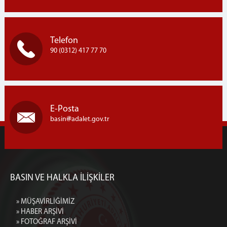
Telefon
90 (0312) 417 77 70
E-Posta
basin
adalet.gov.tr
BASIN VE HALKLA İLİŞKİLER
» MÜŞAVİRLİĞİMİZ
» HABER ARŞİVİ
» FOTOĞRAF ARŞİVİ