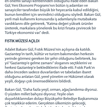
en önemli sanayi kentlerinden olduğunu ifade eden Bakan
Gül, Yeni Ekonomi Programı'nın bütün iş adamları ve
sanayiciler tarafından büyük bir heyecanla kabul edildiğini,
bunun kendileri için sevindirici olduğunu söyledi. Bakan Gül,
yerli malı kullanımı konusunda iş adamlarıyla mutabakata
vardıklarını dile getirerek, "Katma değeri yüksek ürünler
üreterek, markalara yönelerek bu krizi fırsata çevirecek bir
Türkiye ekonomisi var." dedi.
FISTIK MÜZESİ AÇILDI
Adalet Bakanı Gül, Fıstık Müzesi'nin açılışına da katıldı.
Gaziantep'in tarih, kültür ve turizm bakımından herkesin
yerinde görmesi gereken bir şehir olduğunu belirterek, bu
yıl "Gaziantep'e gelme zamanı" sloganını seçtiklerini ve
herkesi Gaziantep'e beklediklerini ifade etti. Fıstık Park'ın
daha önceden sadece duvarlardan ve tabeladan ibaret
olduğunu anlatan Gül, yerel yönetim ve Hükümet olarak
yeşili, doğayı çok önemsediklerini bildirdi.
Bakan Gül, "Daha fazla yeşil, orman, ağaçlandırma diyoruz.
O yüzden millet bahçesi diyoruz. Yeşile olan
duyarlılıklarından dolayı Büyükşehir Belediye Başkanımıza
çok teşekkür ederim. Gerçekten ülkemizin geleceği,