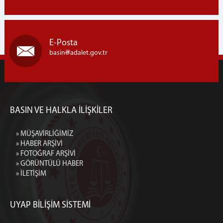
E-Posta
basin
adalet.gov.tr
BASIN VE HALKLA İLİŞKİLER
» MÜŞAVİRLİĞİMİZ
» HABER ARŞİVİ
» FOTOĞRAF ARŞİVİ
» GÖRÜNTÜLÜ HABER
» İLETİŞİM
UYAP BİLİŞİM SİSTEMİ