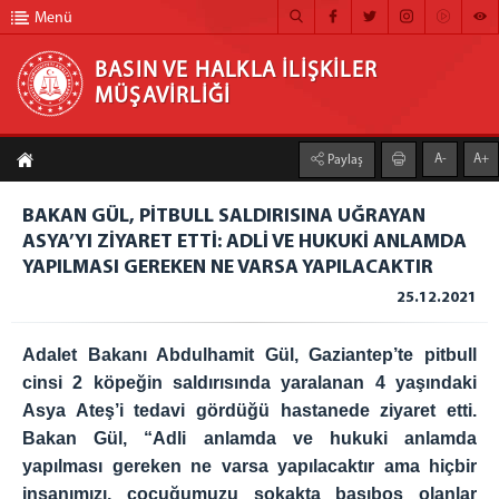
Menü
BASIN VE HALKLA İLİŞKİLER
MÜŞAVİRLİĞİ
BASIN VE HALKLA İLİŞKİLER MÜŞAVİRLİĞİ
A-
A+
Paylaş
ANA SAYFA
BAKAN GÜL, PİTBULL SALDIRISINA UĞRAYAN
MÜŞAVİRLİĞİMİZ
ASYA’YI ZİYARET ETTİ: ADLİ VE HUKUKİ ANLAMDA
YAPILMASI GEREKEN NE VARSA YAPILACAKTIR
HABER ARŞİVİ
25.12.2021
FOTOĞRAF ARŞİVİ
GÖRÜNTÜLÜ HABER
Adalet Bakanı Abdulhamit Gül, Gaziantep’te pitbull
cinsi 2 köpeğin saldırısında yaralanan 4 yaşındaki
BÜLTEN
Asya Ateş’i tedavi gördüğü hastanede ziyaret etti.
Bakan Gül, “Adli anlamda ve hukuki anlamda
İLETİŞİM
yapılması gereken ne varsa yapılacaktır ama hiçbir
insanımızı, çocuğumuzu sokakta başıboş olanlar