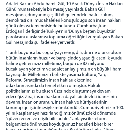
Adalet Bakanı Abdulhamit Gül, 10 Aralık Dünya İnsan Hakları
Günü münasebetiyle bir mesaj yayınladı. Bakan Gül
mesajında, dünyanın çeşitli bölgelerindeki baskı, zulüm,
demokrasi dışı müdahaleleri konuşulduğu son insan hakları
günü olması temennisinde bulundu. Cumhurbaşkanı
Erdoğan liderliğinde Türkiye’nin ‘Dünya beşten büyüktür’
parolasını uluslararası topluma öğrettiğini vurgulayan Bakan
Gül mesajında şu ifadelere yer verdi:
“Tarih boyunca bu coğrafyayı rengi, dili, dini ne olursa olsun
bütün insanların huzur ve barış içinde yaşadığı esenlik yurdu
haline getiren aziz milletimiz, bugün de 82 milyonu
kucaklayan yönetim ve adalet anlayışımızın en büyük ilham
kaynağıdır. Milletimizin birlikte yaşama kültürü, Yargı
Reformu Stratejimizin insan hakları eksenine
odaklanmasında da temel etken olmuştur. Hukuk
politikalarımızı bu eksen üzerinde oluşturmaya devam
edeceğiz. Zira, insan haklarına dayalı bir devleti idaresinin
devamı, insan onurunun, insan hak ve hürriyetlerinin
korunup geliştirilmesiyle mümkündür. Cumhuriyetimizin 100.
yılını karşılamaya hazırlandığımız önümüzdeki dönemde
“güven veren ve erişilebilir adalet” anlayışı ile reform
belgemizde önümüze koyduğumuz hedefleri birer birer