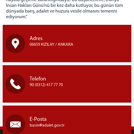
hayata geçirme kararlılığındayız. Bu düşüncelerle, Dünya
İnsan Hakları Günü’nü bir kez daha kutluyor, bu günün tüm
dünyada barış, adalet ve huzura vesile olmasını temenni
ediyorum.”
Adres
06659 KIZILAY / ANKARA
Telefon
90 (0312) 417 77 70
E-Posta
basin
adalet.gov.tr