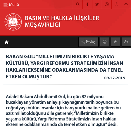
Menü
BASIN VE HALKLA İLİŞKİLER
MÜŞAVİRLİĞİ
BASIN VE HALKLA İLİŞKİLER MÜŞAVİRLİĞİ
A-
A+
Paylaş
ANA SAYFA
BAKAN GÜL: “MİLLETİMİZİN BİRLİKTE YAŞAMA
MÜŞAVİRLİĞİMİZ
KÜLTÜRÜ, YARGI REFORMU STRATEJİMİZİN İNSAN
HAKLARI EKSENİNE ODAKLANMASINDA DA TEMEL
HABER ARŞİVİ
ETKEN OLMUŞTUR.”
09.12.2019
FOTOĞRAF ARŞİVİ
GÖRÜNTÜLÜ HABER
Adalet Bakanı Abdulhamit Gül, bu gün 82 milyonu
kucaklayan yönetim anlayışı kaynağının tarih boyunca bu
BÜLTEN
coğrafyayı bütün insanlar için barış yurdu haline getiren bu
aziz millet olduğunu dile getirerek, “Milletimizin birlikte
İLETİŞİM
yaşama kültürü, Yargı Reformu Stratejimizin insan hakları
eksenine odaklanmasında da temel etken olmuştur” dedi.