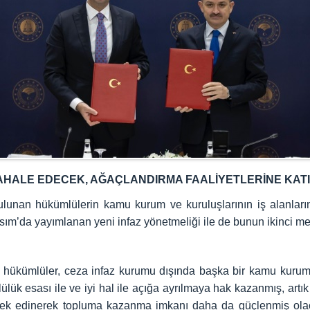
HALE EDECEK, AĞAÇLANDIRMA FAALİYETLERİNE KAT
lunan hükümlülerin kamu kurum ve kuruluşlarının iş alanları
sım’da yayımlanan yeni infaz yönetmeliği ile de bunun ikinci m
 hükümlüler, ceza infaz kurumu dışında başka bir kamu kurum
ülük esası ile ve iyi hal ile açığa ayrılmaya hak kazanmış, art
eslek edinerek topluma kazanma imkanı daha da güçlenmiş ol