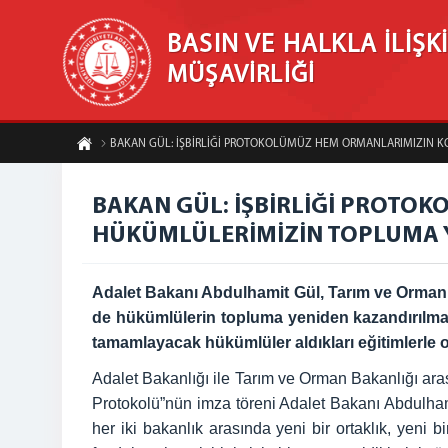
BASIN VE HALKLA İLİŞK
MÜŞAVİRLİĞİ
BAKAN GÜL: İŞBİRLİĞİ PROTOKOLÜMÜZ HEM ORMANLARIMIZIN 
BAKAN GÜL: İŞBİRLİĞİ PROTO
HÜKÜMLÜLERİMİZİN TOPLUMA 
Adalet Bakanı Abdulhamit Gül, Tarım ve Orman 
de hükümlülerin topluma yeniden kazandırılması
tamamlayacak hükümlüler aldıkları eğitimlerle
Adalet Bakanlığı ile Tarım ve Orman Bakanlığı aras
Protokolü”nün imza töreni Adalet Bakanı Abdulham
her iki bakanlık arasında yeni bir ortaklık, yeni 