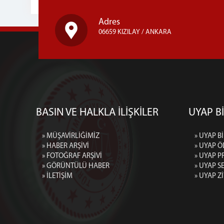
Adres
06659 KIZILAY / ANKARA
BASIN VE HALKLA İLİŞKİLER
UYAP Bİ
» MÜŞAVİRLİĞİMİZ
» UYAP Bİ
» HABER ARŞİVİ
» UYAP Ö
» FOTOĞRAF ARŞİVİ
» UYAP P
» GÖRÜNTÜLÜ HABER
» UYAP 
» İLETİŞİM
» UYAP Z