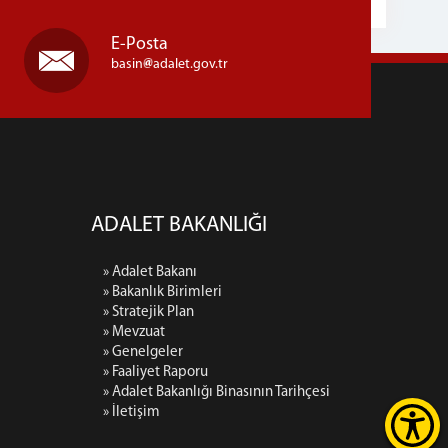
E-Posta
basin
adalet.gov.tr
ADALET BAKANLIĞI
» Adalet Bakanı
» Bakanlık Birimleri
» Stratejik Plan
» Mevzuat
» Genelgeler
» Faaliyet Raporu
» Adalet Bakanlığı Binasının Tarihçesi
» İletişim