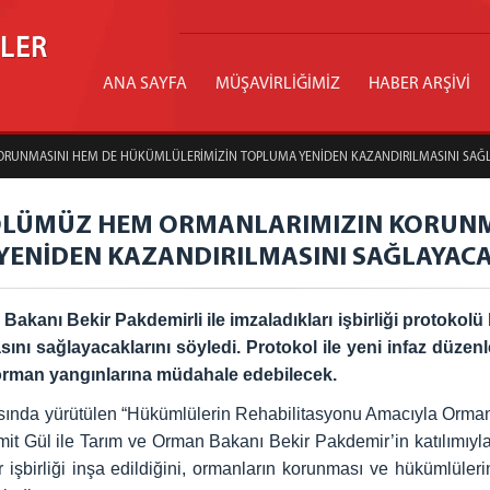
İLER
ANA SAYFA
MÜŞAVİRLİĞİMİZ
HABER ARŞİVİ
KORUNMASINI HEM DE HÜKÜMLÜLERİMİZİN TOPLUMA YENİDEN KAZANDIRILMASINI SAĞ
KOLÜMÜZ HEM ORMANLARIMIZIN KORUNM
YENİDEN KAZANDIRILMASINI SAĞLAYAC
Bakanı Bekir Pakdemirli ile imzaladıkları işbirliği proto
nı sağlayacaklarını söyledi. Protokol ile yeni infaz düze
 orman yangınlarına müdahale edebilecek.
ında yürütülen “Hükümlülerin Rehabilitasyonu Amacıyla Ormancılı
it Gül ile Tarım ve Orman Bakanı Bekir Pakdemir’in katılımıyl
bir işbirliği inşa edildiğini, ormanların korunması ve hükümlüle