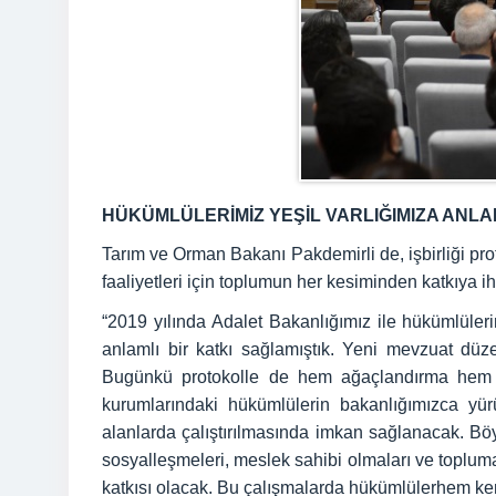
HÜKÜMLÜLERİMİZ YEŞİL VARLIĞIMIZA ANLA
Tarım ve Orman Bakanı Pakdemirli de, işbirliği pr
faaliyetleri için toplumun her kesiminden katkıya i
“2019 yılında Adalet Bakanlığımız ile hükümlülerin
anlamlı bir katkı sağlamıştık. Yeni mevzuat düz
Bugünkü protokolle de hem ağaçlandırma hem d
kurumlarındaki hükümlülerin bakanlığımızca yü
alanlarda çalıştırılmasında imkan sağlanacak. B
sosyalleşmeleri, meslek sahibi olmaları ve topluma
katkısı olacak. Bu çalışmalarda hükümlülerhem ke