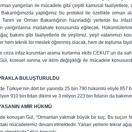
rman yangınları ile mücadele gibi çeşitli kamusal faaliyetlere
 Bakanlığımızda yaptığımız bu protokol ile özellikle orman a
 Tarım ve Orman Bakanlığının hazırladığı yerlerde bu infa
yangınlarına müdahale konusunda eğitecek. Hükümlülerimiz 
ç bakımı gibi faaliyetlerle de yeşilimiz, yeşil vatanımızı kor
 hem teknik bir meslek öğrenmiş olacak, hem de topluma faydalı
de ceza infaz kurumları arama kurtarma ekibi CEKUT’un da sah
l, küresel ısınma ve iklim değişikliği ile mücadele konusunda
TOPRAKLA BULUŞTURULDU
e Türkiye’nin dört bir yanında 25 bin 790 hükümlü eliyle 857 
lyon 910 bin fidan dikimi ve 3 milyon 223 bin fidanın da bakımını
YASANIN AMİR HÜKMÜ
li de konuşan Gül, “Ormanları yakmak büyük bir suç. Bu suçun f
sustaki mücadelemiz devam etmektedir. Yanan yerlerin tekrar ağa
m etmektedir.” diye konuştu.