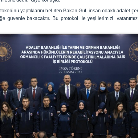
tokolünü yaptıklarını belirten Bakan Gül, insan odaklı adalet çerç
ğe güvenle bakacaktır. Bu protokol ile yeşillerimizi, vatanı