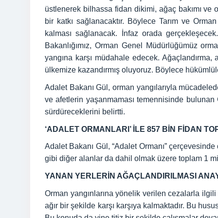
üstlenerek bilhassa fidan dikimi, ağaç bakımı ve o
bir katkı sağlanacaktır. Böylece Tarım ve Orman
kalması sağlanacak. İnfaz orada gerçekleşecek.
Bakanlığımız, Orman Genel Müdürlüğümüz orman 
yangına karşı müdahale edecek. Ağaçlandırma, ağa
ülkemize kazandırmış oluyoruz. Böylece hükümlüler
Adalet Bakanı Gül, orman yangılarıyla mücadele
ve afetlerin yaşanmaması temennisinde bulunan Gü
sürdüreceklerini belirtti.
‘ADALET ORMANLARI’ İLE 857 BİN FİDAN 
Adalet Bakanı Gül, “Adalet Ormanı” çerçevesinde d
gibi diğer alanlar da dahil olmak üzere toplam 1 mi
YANAN YERLERİN AĞAÇLANDIRILMASI ANA
Orman yangınlarına yönelik verilen cezalarla ilgi
ağır bir şekilde karşı karşıya kalmaktadır. Bu hu
Bu konuda da yine titiz bir şekilde çalışmalar deva