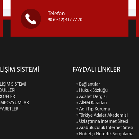
Telefon
90 (0312) 417 77 70
LİŞİM SİSTEMİ
FAYDALI LİNKLER
LİŞİM SİSTEMİ
» Bağlantılar
DÜLLERİ
» Hukuk Sözlüğü
ROJELER
» Adalet Dergisi
SEMPOZYUMLAR
» AİHM Kararları
İYARETLER
» Adli Tıp Kurumu
» Türkiye Adalet Akademisi
» Uzlaştırma İnternet Sitesi
» Arabuluculuk İnternet Sitesi
» Nöbetçi Noterlik Sorgulama