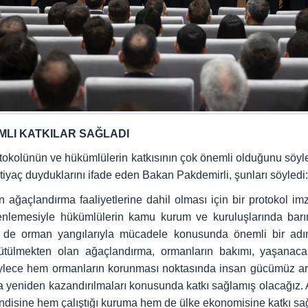
MLI KATKILAR SAĞLADI
otokolünün ve hükümlülerin katkısının çok önemli olduğunu söy
htiyaç duyduklarını ifade eden Bakan Pakdemirli, şunları söyledi:
 ağaçlandırma faaliyetlerine dahil olması için bir protokol im
enlemesiyle hükümlülerin kamu kurum ve kuruluşlarında barın
e orman yangılarıyla mücadele konusunda önemli bir adım 
rütülmekten olan ağaçlandırma, ormanların bakımı, yaşanac
öylece hem ormanların korunması noktasında insan gücümüz arta
 yeniden kazandırılmaları konusunda katkı sağlamış olacağız. A
ndisine hem çalıştığı kuruma hem de ülke ekonomisine katkı sa