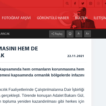
FOTOĞRAF ARŞİVİ
GÖRÜNTÜLÜ HABER
BÜLTEN
İLETİŞİ
A-
A+
LAYACAK
Paylaş
ASINI HEM DE
AK
22.11.2021
kolü kapsamında hem ormanların korunmasına hem
nlemesi kapsamında ormanlık bölgelerde infazını
k Faaliyetlerinde Çalıştırılmalarına Dair İşbirliği
a gerçekleşti. Törende konuşan Adalet Bakanı Gül,
rin topluma yeniden kazandırılması gibi herkes için