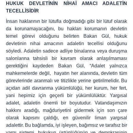
HUKUK DEVLETİNİN NİHAİ AMACI ADALETİN
TECELLİSİDİR
İnsan haklarının bir lütufla doğmadığı gibi bir lütuf olarak
da korunamayacağını, bu hakları korumanın devletin
temel görevi olduğunu belirten Bakan Gül, hukuk
devletinin nihai amacının adaletin tecellisi olduğunu
söyledi. Adaletin sadece adliye binalarına veya duruşma
salonlarına tahsisli bir kavram olarak anlaşılmaması
gerektiğini kaydeden Bakan Gül, “Adalet yalnızca
mahkemelerde değil, hayatın her alanında, devletin tüm
görevlerinde aranmalı ve titizlikle yerine getirilmelidir. Bu
açıdan adil davranma yükümlülüğü, her kurum, her fert,
yani hepimiz için geçerli bir yükümlülüktür. Yargısal
adalet, adaletin önemli bir boyutudur. Vatandaşımızın
hakkını aradığı, mağduriyetini gidermek için son çare
olarak kapısını çaldığı, en güvenilir liman yargısal
adalettir. Bu bağlamda, iyi işleyen, bağımsız ve tarafsız bir
yargı sistemi, hukukun üstünlüğünün ve demokrasinin