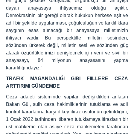
en güçlü şekilde koruyacak, özgürlükçü bir anlayışa
dayalı anayasaya ihtiyacımız olduğu açıktır.
Demokrasinin bir gereği olarak hukukun herkese eşit ve
adil bir şekilde uygulanması, çoğulculuğun ve farklılıklara
saygının esas alınacağı bir anayasaya milletimizin
ihtiyacı vardır. Bu perspektifle milletin sesinden,
sözünden ürkerek değil, milletin sesi ve sözünden güç
alarak özgürlüklerimizi genişletmek için yeni ve sivil bir
anayasayı, 84 milyonun anayasasını yapma
kararlılığındayız.”
TRAFİK MAGANDALIĞI GİBİ FİİLLERE CEZA
ARTTIRIMI GÜNDEMDE
Ceza adaleti sisteminde yapılan değişiklikleri anlatan
Bakan Gül, sulh ceza hakimliklerinin tutuklama ve adli
kontrol kararlarına karşı dikey itiraz usulünün getirildiğini,
1 Ocak 2022 tarihinden itibaren tutuklamaya itirazların bir
üst mahkeme olan asliye ceza mahkemeleri tarafından