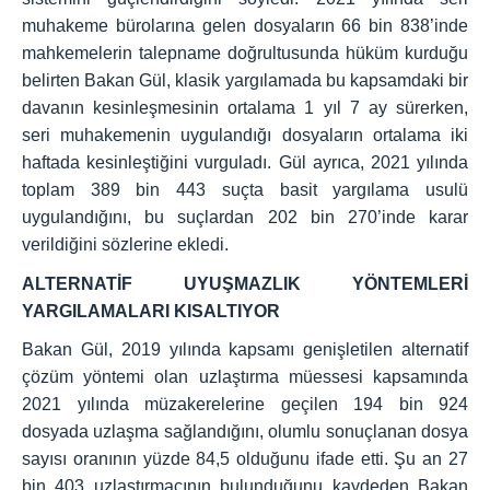
muhakeme bürolarına gelen dosyaların 66 bin 838’inde
mahkemelerin talepname doğrultusunda hüküm kurduğu
belirten Bakan Gül, klasik yargılamada bu kapsamdaki bir
davanın kesinleşmesinin ortalama 1 yıl 7 ay sürerken,
seri muhakemenin uygulandığı dosyaların ortalama iki
haftada kesinleştiğini vurguladı. Gül ayrıca, 2021 yılında
toplam 389 bin 443 suçta basit yargılama usulü
uygulandığını, bu suçlardan 202 bin 270’inde karar
verildiğini sözlerine ekledi.
ALTERNATİF UYUŞMAZLIK YÖNTEMLERİ
YARGILAMALARI KISALTIYOR
Bakan Gül, 2019 yılında kapsamı genişletilen alternatif
çözüm yöntemi olan uzlaştırma müessesi kapsamında
2021 yılında müzakerelerine geçilen 194 bin 924
dosyada uzlaşma sağlandığını, olumlu sonuçlanan dosya
sayısı oranının yüzde 84,5 olduğunu ifade etti. Şu an 27
bin 403 uzlaştırmacının bulunduğunu kaydeden Bakan