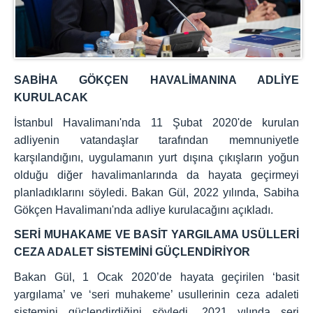
SABİHA GÖKÇEN HAVALİMANINA ADLİYE
KURULACAK
İstanbul Havalimanı'nda 11 Şubat 2020'de kurulan
adliyenin vatandaşlar tarafından memnuniyetle
karşılandığını, uygulamanın yurt dışına çıkışların yoğun
olduğu diğer havalimanlarında da hayata geçirmeyi
planladıklarını söyledi. Bakan Gül, 2022 yılında, Sabiha
Gökçen Havalimanı'nda adliye kurulacağını açıkladı.
SERİ MUHAKAME VE BASİT YARGILAMA USÜLLERİ
CEZA ADALET SİSTEMİNİ GÜÇLENDİRİYOR
Bakan Gül, 1 Ocak 2020’de hayata geçirilen ‘basit
yargılama’ ve ‘seri muhakeme’ usullerinin ceza adaleti
sistemini güçlendirdiğini söyledi. 2021 yılında seri