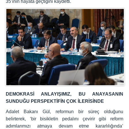
35’inin hayata geçtiğini kaydetti.
DEMOKRASİ ANLAYIŞIMIZ, BU ANAYASANIN
SUNDUĞU PERSPEKTİFİN ÇOK İLERİSİNDE
Adalet Bakanı Gül, reformun bir süreç olduğunu
belirterek, ‘bir bisikletin pedalını çevirir gibi reform
adımlarımızı atmaya devam etme kararlılığında’