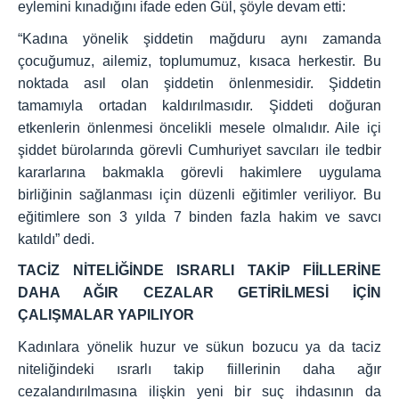
eylemini kınadığını ifade eden Gül, şöyle devam etti:
“Kadına yönelik şiddetin mağduru aynı zamanda
çocuğumuz, ailemiz, toplumumuz, kısaca herkestir. Bu
noktada asıl olan şiddetin önlenmesidir. Şiddetin
tamamıyla ortadan kaldırılmasıdır. Şiddeti doğuran
etkenlerin önlenmesi öncelikli mesele olmalıdır. Aile içi
şiddet bürolarında görevli Cumhuriyet savcıları ile tedbir
kararlarına bakmakla görevli hakimlere uygulama
birliğinin sağlanması için düzenli eğitimler veriliyor. Bu
eğitimlere son 3 yılda 7 binden fazla hakim ve savcı
katıldı” dedi.
TACİZ NİTELİĞİNDE ISRARLI TAKİP FİİLLERİNE
DAHA AĞIR CEZALAR GETİRİLMESİ İÇİN
ÇALIŞMALAR YAPILIYOR
Kadınlara yönelik huzur ve sükun bozucu ya da taciz
niteliğindeki ısrarlı takip fiillerinin daha ağır
cezalandırılmasına ilişkin yeni bir suç ihdasının da