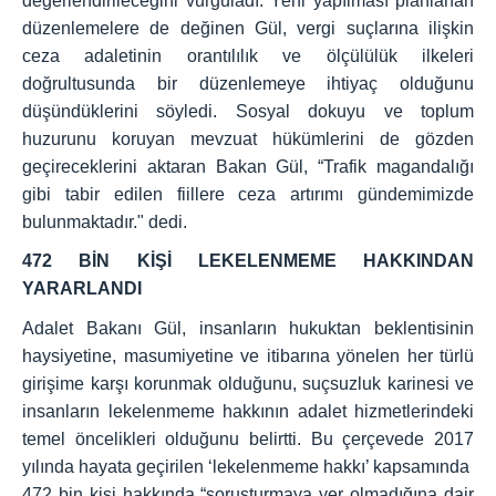
değerlendirileceğini vurguladı. Yeni yapılması planlanan
düzenlemelere de değinen Gül, vergi suçlarına ilişkin
ceza adaletinin orantılılık ve ölçülülük ilkeleri
doğrultusunda bir düzenlemeye ihtiyaç olduğunu
düşündüklerini söyledi. Sosyal dokuyu ve toplum
huzurunu koruyan mevzuat hükümlerini de gözden
geçireceklerini aktaran Bakan Gül, “Trafik magandalığı
gibi tabir edilen fiillere ceza artırımı gündemimizde
bulunmaktadır." dedi.
472 BİN KİŞİ LEKELENMEME HAKKINDAN
YARARLANDI
Adalet Bakanı Gül, insanların hukuktan beklentisinin
haysiyetine, masumiyetine ve itibarına yönelen her türlü
girişime karşı korunmak olduğunu, suçsuzluk karinesi ve
insanların lekelenmeme hakkının adalet hizmetlerindeki
temel öncelikleri olduğunu belirtti. Bu çerçevede 2017
yılında hayata geçirilen ‘lekelenmeme hakkı’ kapsamında
472 bin kişi hakkında “soruşturmaya yer olmadığına dair