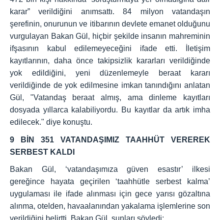
karar” verildiğini anımsattı. 84 milyon vatandaşın
şerefinin, onurunun ve itibarının devlete emanet olduğunu
vurgulayan Bakan Gül, hiçbir şekilde insanın mahreminin
ifşasının kabul edilemeyeceğini ifade etti. İletişim
kayıtlarının, daha önce takipsizlik kararları verildiğinde
yok edildiğini, yeni düzenlemeyle beraat kararı
verildiğinde de yok edilmesine imkan tanındığını anlatan
Gül, "Vatandaş beraat almış, ama dinleme kayıtları
dosyada yıllarca kalabiliyordu. Bu kayıtlar da artık imha
edilecek." diye konuştu.
9 BİN 351 VATANDAŞIMIZ TAAHHÜT VEREREK
SERBEST KALDI
Bakan Gül, ‘vatandaşımıza güven esastır’ ilkesi
gereğince hayata geçirilen ‘taahhütle serbest kalma’
uygulaması ile ifade alınması için gece yarısı gözaltına
alınma, otelden, havaalanından yakalama işlemlerine son
verildiğini belirtti. Bakan Gül, şunları söyledi: