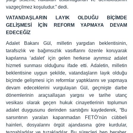
vazgeçilmez koşuludur.” dedi.
VATANDAŞLARIN LAYIK OLDUĞU BİÇİMDE
GELİŞMESİ İÇİN REFORM YAPMAYA DEVAM
EDECEĞİZ
Adalet Bakanı Gül, milletin yargıdan beklentisinin,
tarafsızlık ve bağımsızlık vasıflarını özenle koruyarak
kapılarına ‘adalet’ için gelen herkese ayrımsız adalet
hizmeti sunması olduğunu ifade etti. Adaletin, milletin
beklentisine uygun şekilde, vatandaşların layık olduğu
biçimde gelişmesi için reformlar yaptıklarını ve yapmaya
devam edeceklerini vurgulayan Gül, geçmişte darbe
dönemlerinin araçsallaşan yargısı ve tarihe utanç
vesikası olarak geçen hukuk cinayetlerinin toplumun
adalet duygusunu derinden sarstığını kaydederek, “Bu
sarsıntının yaraları kapanmadan FETÖ’nün cübbeli
hainleri, dosyalarını örgüt ajandasına göre kurdular,
tezgahladılar ve tuzakladılar. Bu süreçleri hep beraber,