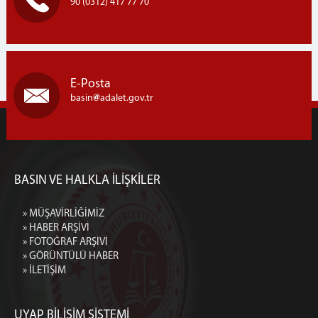
90 (0312) 417 77 70
E-Posta
basin
adalet.gov.tr
BASIN VE HALKLA İLİŞKİLER
» MÜŞAVİRLİĞİMİZ
» HABER ARŞİVİ
» FOTOĞRAF ARŞİVİ
» GÖRÜNTÜLÜ HABER
» İLETİŞİM
UYAP BİLİŞİM SİSTEMİ