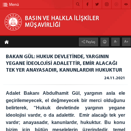
Menü
BASIN VE HALKLA İLİŞKİLER
MÜŞAVİRLİĞİ
BASIN VE HALKLA İLİŞKİLER MÜŞAVİRLİĞİ
A-
A+
Paylaş
ANA SAYFA
BAKAN GÜL: HUKUK DEVLETİNDE, YARGININ
MÜŞAVİRLİĞİMİZ
YEGANE İDEOLOJİSİ ADALETTİR, EMİR ALACAĞI
TEK YER ANAYASADIR, KANUNLARDIR HUKUKTUR
HABER ARŞİVİ
24.11.2021
FOTOĞRAF ARŞİVİ
GÖRÜNTÜLÜ HABER
Adalet Bakanı Abdulhamit Gül, yargının asla ele
geçirilemeyecek, el değmeyecek bir merci olduğunu
BÜLTEN
belirterek, “Hukuk devletinde yargının yegane
ideolojisi vardır, o da adalettir. Emir alacağı tek yer
İLETİŞİM
vardır; anayasadır, kanunlardır, hukuktur. Bu konu
bizim için bütün meselelerin üzerindedir, temel