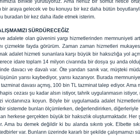
ımızla birlikte yürütüyoruz. Ama henüz bir somut netice orta
r araya gelecek ve bu konuyu bir kez daha bütün boyutlarıyla
u buradan bir kez daha ifade etmek isterim.
ALIŞMAMIZI SÜRDÜRECEĞİZ
i ve adalete olan güvenini yargı hizmetlerinden memnuniyeti a
ını çizmekte fayda görürüm. Zaman zaman hizmetleri mukayesesi
mak adalet hizmeti sunanlara karşı büyük bir haksızlığa yol aç
lk derece idare toplam 14 milyon civarında bir dosya şu anda oldu
inde davacı ve davalı var. Öte yandan sanık var, müşteki müda
düşünün yarısı kaybediyor, yarısı kazanıyor. Burada memnuniyeti
n tazminat davası açmış, 100 bin TL tazminat talep ediyor. Am
apis cezası şu kadar alsın istiyor, tahrik uygulanmasın istiyo
 vicdanınıza koyun. Böyle bir uygulamada adalet hizmetlerin
bir sistemde bunları ölçümlerken, değerlendirirken, diğerleriyl
an herkese gerçekten büyük bir haksızlık oluşturmaktadır. Her şe
 Ama bu demek değildir ki bu alanda sıkıntı yok. Elbette sıkınt
tedbirler var. Bunların üzerinde kararlı bir şekilde çalışmamızı s