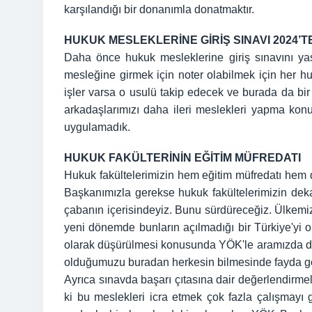
karşılandığı bir donanımla donatmaktır.
HUKUK MESLEKLERİNE GİRİŞ SINAVI 2024’T
Daha önce hukuk mesleklerine giriş sınavını yas
mesleğine girmek için noter olabilmek için her 
işler varsa o usulü takip edecek ve burada da bir 
arkadaşlarımızı daha ileri meslekleri yapma konu
uygulamadık.
HUKUK FAKÜLTERİNİN EĞİTİM MÜFREDATI
Hukuk fakültelerimizin hem eğitim müfredatı hem d
Başkanımızla gerekse hukuk fakültelerimizin deka
çabanın içerisindeyiz. Bunu sürdüreceğiz. Ülkemi
yeni dönemde bunların açılmadığı bir Türkiye'yi o
olarak düşürülmesi konusunda YÖK'le aramızda da b
olduğumuzu buradan herkesin bilmesinde fayda g
Ayrıca sınavda başarı çıtasına dair değerlendirme
ki bu meslekleri icra etmek çok fazla çalışmayı 