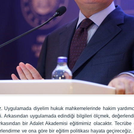
z. Uygulamada diyelim hukuk mahkemelerinde hakim yardımcılığ
i. Arkasından uygulamada edindiği bilgileri ölçmek, değerlend
asından bir Adalet Akademisi eğitimimiz olacaktır. Tecrübe 
rlendirme ve ona göre bir eğitim politikası hayata geçireceğiz