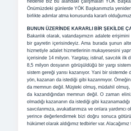
nedenle biz bu alandaki çalışmaları YÖK Başkan
Önümüzdeki günlerde YÖK Başkanımızla yeniden bi
birlikte adımlar atma konusunda kararlı olduğumuz
BUNUN ÜZERİNDE KARARLI BİR ŞEKİLDE Ç
Bakanlık olarak, vatandaşımızın adalete erişimin
bir gayretin içerisindeyiz. Ama burada şunun alt
hizmetiyle adalet hizmetlerinin mukayesesini yap
içerisinde 14 milyon. Yargıtay, istinaf, savcılık i
8,5 milyon dosyanın görüşüldüğü bir yargı sistem
sistem gereği yarısı kazanıyor. Yani bir sistemde 
yön, kazanan da istediği gibi kazanmıyor. Örneği
da memnun değil. Müşteki olmuş, müdahil olmuş, h
da kazandığından memnun değil. O zaman elinizi
olmadığı kazananın da istediği gibi kazanamadığı 
savcılarımıza, avukatlarımıza ve onlara yardımcı ol
yerince değerlendirmek bizi doğru sonuca götürür.
hükümet olarak aldığımız tedbirler var. Alacağımız 