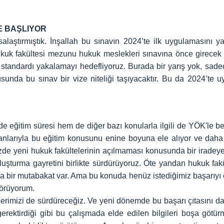
E BAŞLIYOR
alaştırmıştık. İnşallah bu sınavın 2024’te ilk uygulamasını
hukuk fakültesi mezunu hukuk meslekleri sınavına önce girecek
standardı yakalamayı hedefliyoruz. Burada bir yarış yok, sadec
sunda bu sınav bir vize niteliği taşıyacaktır. Bu da 2024’te
e eğitim süresi hem de diğer bazı konularla ilgili de YÖK'le be
nlarıyla bu eğitim konusunu enine boyuna ele alıyor ve daha i
zde yeni hukuk fakültelerinin açılmaması konusunda bir iradeye
luşturma gayretini birlikte sürdürüyoruz. Öte yandan hukuk fak
ir mutabakat var. Ama bu konuda henüz istediğimiz başarıyı el
örüyorum.
lerimizi de sürdüreceğiz. Ve yeni dönemde bu başarı çıtasını d
gerektirdiği gibi bu çalışmada elde edilen bilgileri boşa götü