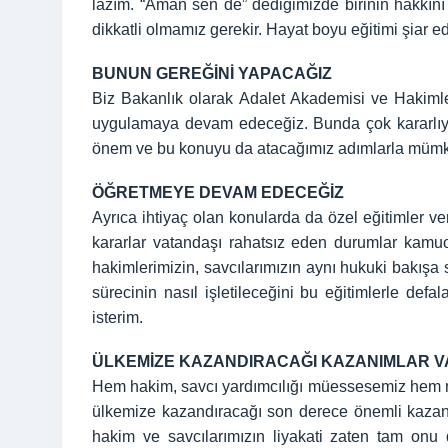
lazım. “Aman sen de” dediğimizde birinin hakkını h
dikkatli olmamız gerekir. Hayat boyu eğitimi şiar 
BUNUN GEREĞİNİ YAPACAĞIZ
Biz Bakanlık olarak Adalet Akademisi ve Hakimler
uygulamaya devam edeceğiz. Bunda çok kararlıyız
önem ve bu konuyu da atacağımız adımlarla mümkü
ÖĞRETMEYE DEVAM EDECEĞİZ
Ayrıca ihtiyaç olan konularda da özel eğitimler v
kararlar vatandaşı rahatsız eden durumlar kamuo
hakimlerimizin, savcılarımızın aynı hukuki bakışa s
sürecinin nasıl işletileceğini bu eğitimlerle d
isterim.
ÜLKEMİZE KAZANDIRACAĞI KAZANIMLAR V
Hem hakim, savcı yardımcılığı müessesemiz hem me
ülkemize kazandıracağı son derece önemli kazan
hakim ve savcılarımızın liyakati zaten tam on