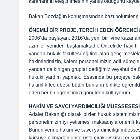
kararlarının eleştirilmesinin yanlış olduğunu kaydet
Bakan Bozdağ’ın konuşmasından bazı bölümler şu
ÖNEMLİ BİR PROJE, TERCİH EDEN ÖĞRENC
2006’da başlayan, 2016’da yeni bir ivme kazanan, 
azimle, yeniden başlamaktadır. Öncelikle hayırl
yandan hukuk fakültesi eğitimi alan genç meslekt
hakimlerimizin, kalem personelimizin adli süreçler
yandan da kırılgan gruplar dediğimiz veyahut da ö
hukuki yardım yapmak. Esasında bu projeye baktı
hakimlik tecrübesi, bütün bunların birlikte öğreni
eden her bir öğrencimizi gönülden kutluyorum.
HAKİM VE SAVCI YARDIMCILIĞI MÜESSESESİ
Adalet Bakanlığı olarak bizler hukuk sistemimizin
personelimizin iyi yetişmesi maksadıyla önemli k
Bunun yerine hakim ve savcı yardımcılığı müessese
kürsüye çıkmadan önce usta çırak ilişkisi içerisin