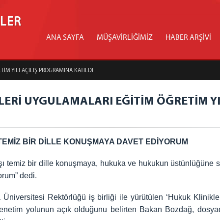
İLER
ANA SAYFA
MÜŞAVİRLİĞİMİZ
HABER ARŞİVİ
İM YILI AÇILIŞ PROGRAMINA KATILDI
ERİ UYGULAMALARI EĞİTİM ÖĞRETİM YIL
TEMİZ BİR DİLLE KONUŞMAYA DAVET EDİYORUM
şı temiz bir dille konuşmaya, hukuka ve hukukun üstünlüğüne s
orum” dedi.
niversitesi Rektörlüğü iş birliği ile yürütülen ‘Hukuk Klinik
t denetim yolunun açık olduğunu belirten Bakan Bozdağ, dosyad