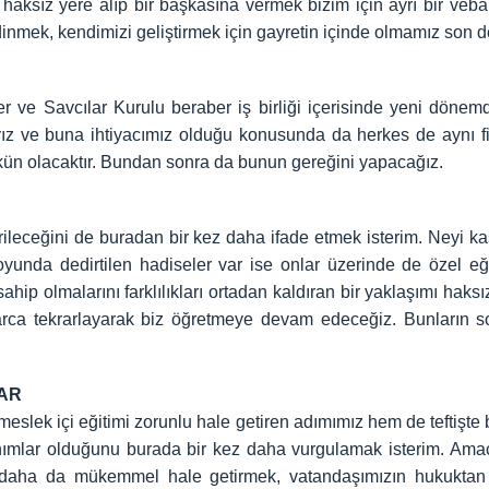
aksız yere alıp bir başkasına vermek bizim için ayrı bir vebal
edinmek, kendimizi geliştirmek için gayretin içinde olmamız son d
 ve Savcılar Kurulu beraber iş birliği içerisinde yeni dönemd
 ve buna ihtiyacımız olduğu konusunda da herkes de aynı fik
n olacaktır. Bundan sonra da bunun gereğini yapacağız.
erileceğini de buradan bir kez daha ifade etmek isterim. Neyi 
yunda dedirtilen hadiseler var ise onlar üzerinde de özel e
ahip olmalarını farklılıkları ortadan kaldıran bir yaklaşımı haks
efalarca tekrarlayarak biz öğretmeye devam edeceğiz. Bunları
AR
slek içi eğitimi zorunlu hale getiren adımımız hem de teftiş
ımlar olduğunu burada bir kez daha vurgulamak isterim. Amac
u daha da mükemmel hale getirmek, vatandaşımızın hukuktan 