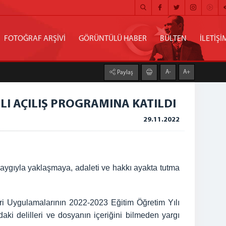
FOTOĞRAF ARŞİVİ
GÖRÜNTÜLÜ HABER
BÜLTEN
İLETİŞİ
A-
A+
Paylaş
I AÇILIŞ PROGRAMINA KATILDI
29.11.2022
aygıyla yaklaşmaya, adaleti ve hakkı ayakta tutma
leri Uygulamalarının 2022-2023 Eğitim Öğretim Yılı
aki delilleri ve dosyanın içeriğini bilmeden yargı