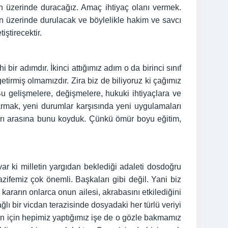
min üzerinde duracağız. Amaç ihtiyaç olanı vermek.
 üzerinde durulacak ve böylelikle hakim ve savcı
ştirecektir.
bir adımdır. İkinci attığımız adım o da birinci sınıf
tirmiş olmamızdır. Zira biz de biliyoruz ki çağımız
u gelişmelere, değişmelere, hukuki ihtiyaçlara ve
tarmak, yeni durumlar karşısında yeni uygulamaları
ları arasına bunu koyduk. Çünkü ömür boyu eğitim,
var ki milletin yargıdan beklediği adaleti dosdoğru
azifemiz çok önemli. Başkaları gibi değil. Yani biz
z kararın onlarca onun ailesi, akrabasını etkilediğini
 bir vicdan terazisinde dosyadaki her türlü veriyi
nun için hepimiz yaptığımız işe de o gözle bakmamız