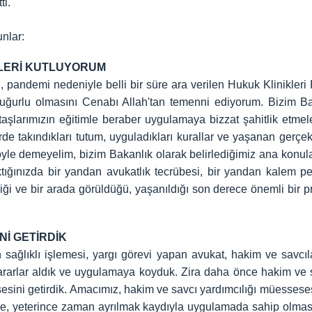
ti.
nlar:
İLERİ KUTLUYORUM
pandemi nedeniyle belli bir süre ara verilen Hukuk Klinikleri 
ı uğurlu olmasını Cenabı Allah'tan temenni ediyorum. Bizim Ba
aşlarımızın eğitimle beraber uygulamaya bizzat şahitlik etmele
de takındıkları tutum, uyguladıkları kurallar ve yaşanan gerçe
yle demeyelim, bizim Bakanlık olarak belirlediğimiz ana konul
ğınızda bir yandan avukatlık tecrübesi, bir yandan kalem pers
ldiği ve bir arada görüldüğü, yaşanıldığı son derece önemli bir
Nİ GETİRDİK
 sağlıklı işlemesi, yargı görevi yapan avukat, hakim ve savcıl
ararlar aldık ve uygulamaya koyduk. Zira daha önce hakim ve 
sini getirdik. Amacımız, hakim ve savcı yardımcılığı müesseses
de, yeterince zaman ayrılmak kaydıyla uygulamada sahip olması 