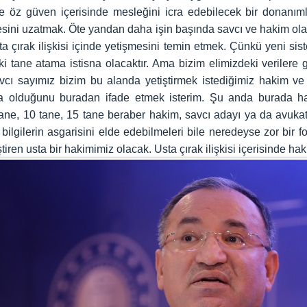
 öz güven içerisinde mesleğini icra edebilecek bir donanımla
sini uzatmak. Öte yandan daha işin başında savcı ve hakim olarak
 çırak ilişkisi içinde yetişmesini temin etmek. Çünkü yeni si
İki tane atama istisna olacaktır. Ama bizim elimizdeki veriler
vcı sayımız bizim bu alanda yetiştirmek istediğimiz hakim ve
olduğunu buradan ifade etmek isterim. Şu anda burada hakim
 8 tane, 10 tane, 15 tane beraber hakim, savcı adayı ya da avuk
 bilgilerin asgarisini elde edebilmeleri bile neredeyse zor bir 
tiren usta bir hakimimiz olacak. Usta çırak ilişkisi içerisinde hak