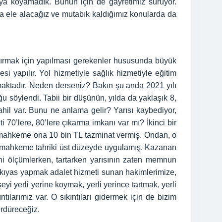
ya koyamadık. Bunun için de gayretimiz sürüyor.
 ele alacağız ve mutabık kaldığımız konularda da
rtırmak için yapılması gerekenler hususunda büyük
 yapılır. Yol hizmetiyle sağlık hizmetiyle eğitim
maktadır. Neden derseniz? Bakın şu anda 2021 yılı
ğu söylendi. Tabii bir düşünün, yılda da yaklaşık 8,
hil var. Bunu ne anlama gelir? Yarısı kaybediyor,
 70’lere, 80’lere çıkarma imkanı var mı? İkinci bir
a mahkeme ona 10 bin TL tazminat vermiş. Ondan, o
r, mahkeme tahriki üst düzeyde uygulamış. Kazanan
i ölçümlerken, tartarken yarısının zaten memnun
e kıyas yapmak adalet hizmeti sunan hakimlerimize,
yi yerli yerine koymak, yerli yerince tartmak, yerli
ılarımız var. O sıkıntıları gidermek için de bizim
ürdüreceğiz.