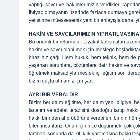
yaptığı savcı ve hakimlerimizin verdikleri raporl
İhtiyaç olmayanın üzerinde fazlaca durmaya gere
yetiştirme müessesemiz yeni bir anlayışla daha iyi
HAKİM VE SAVCILARIMIZIN YIPRATILMASIN
Bu önemli bir reformdur. Liyakat tartışmaları üzerin
hakim ve savcı olabilmek için mesleğe başladıktan 
biraz hız çağı. Hem hukuk, hem teknik, hem de pe
yaşanan sorunlara, çözümlere dair hakim ve savcıl
öğretmek maksadıyla meslek içi eğitim son derece
bizim güçlü olmamız için şart.
AYRI BİR VEBALDİR
Bizim her daim eğitime, her daim yeni bilgiye, her
tartalım ve adalet terazisini dosdoğru tartıp hakk
hakkı birinden alıp öbürüne verebilen, birinin hürriy
bilen insanlarız. Onun için ince düşünmek, çok ço
tartmak, sonunda da kılı kırk yararcasına hakkı te