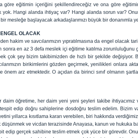
ara göre eğitimin içeriğini şekillendireceğiz ve ona göre eğiti
k yok. Hangi alanda ihtiyaç var? Hangi alanda sorun var? Onun
 bir mesleğe başlayacak arkadaşlarımızı büyük bir donanımla yeti
A ENGEL OLACAK
den hakim ve savcılarımızın yıpratılmasına da engel olacak tarihi 
sonra en az 3 defa meslek içi eğitime katılma zorunluluğunu ge
k çok şey bizim takibimizden de hızlı bir şekilde değişiyor. B
arımızın birikimlerini gözden geçirmek, yenilikleri onlara ak
 önem arz etmektedir. O açıdan da birinci sınıf olmanın şart
 daim öğretime, her daim yeni yeni şeyleri takibe ihtiyacımız 
ı tespit edip doğru sahiplerine dosdoğru teslim edelim. Bizim v
etini yıllarca kısıtlama kararı verebilen, biri hakkında verdiğimi
k düşünmek ve vicdan terazisinde Anayasa, kanun ve hukuka bağlı
spit edip gerçek sahibine teslim etmek çok yüce bir görevdir. O