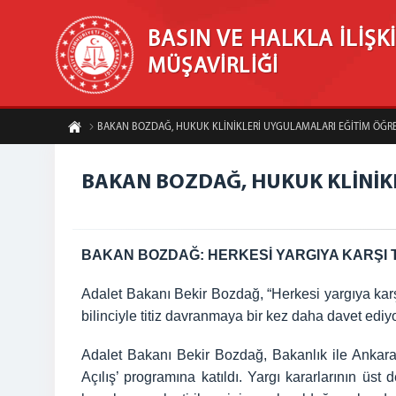
BASIN VE HALKLA İLİŞK
MÜŞAVİRLİĞİ
BAKAN BOZDAĞ, HUKUK KLİNİKLERİ UYGULAMALARI EĞİTİM ÖĞRET
BAKAN BOZDAĞ, HUKUK KLİNİKL
BAKAN BOZDAĞ:
HERKESİ YARGIYA KARŞI 
Adalet Bakanı Bekir Bozdağ, “Herkesi yargıya kar
bilinciyle titiz davranmaya bir kez daha davet ediy
Adalet Bakanı Bekir Bozdağ, Bakanlık ile Ankara Ü
Açılış’ programına katıldı. Yargı kararlarının üs