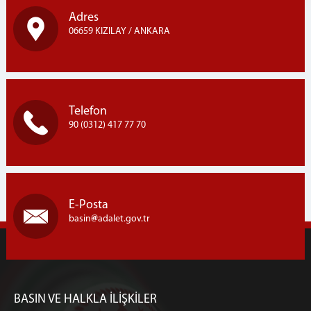
Adres
06659 KIZILAY / ANKARA
Telefon
90 (0312) 417 77 70
E-Posta
basin
adalet.gov.tr
BASIN VE HALKLA İLİŞKİLER