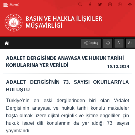
Menü
BASIN VE HALKLA İLİŞKİLER
MÜŞAVİRLİĞİ
BASIN VE HALKLA İLİŞKİLER MÜŞAVİRLİĞİ
A-
A+
Paylaş
ANA SAYFA
ADALET DERGİSİNDE ANAYASA VE HUKUK TARİHİ
MÜŞAVİRLİĞİMİZ
KONULARINA YER VERİLDİ
15.12.2024
HABER ARŞİVİ
ADALET DERGİSİ’NİN 73. SAYISI OKURLARIYLA
FOTOĞRAF ARŞİVİ
BULUŞTU
GÖRÜNTÜLÜ HABER
Türkiye'nin en eski dergilerinden biri olan ‘Adalet
BÜLTEN
Dergisi’nin anayasa ve hukuk tarihi konulu makaleler
başta olmak üzere dijital erginlik ve işitme engelliler için
İLETİŞİM
hukuk işaret dili konularının da yer aldığı 73. sayısı
yayımlandı