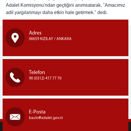
Adalet Komisyonu'ndan geçtiğini anımsatarak, "Amacımız
adil yargılanmayı daha etkin hale getirmek." dedi.
Adres
06659 KIZILAY / ANKARA
Telefon
90 (0312) 417 77 70
E-Posta
basin
adalet.gov.tr