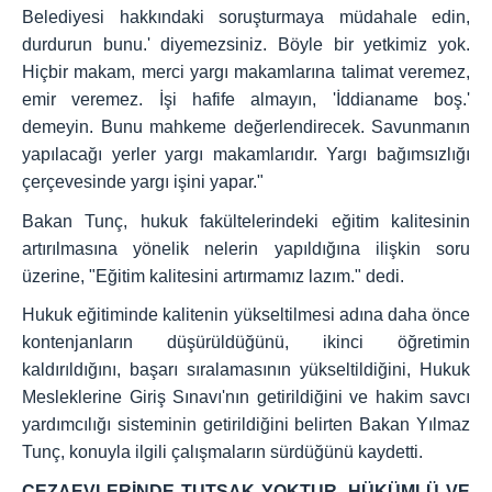
Belediyesi hakkındaki soruşturmaya müdahale edin,
durdurun bunu.' diyemezsiniz. Böyle bir yetkimiz yok.
Hiçbir makam, merci yargı makamlarına talimat veremez,
emir veremez. İşi hafife almayın, 'İddianame boş.'
demeyin. Bunu mahkeme değerlendirecek. Savunmanın
yapılacağı yerler yargı makamlarıdır. Yargı bağımsızlığı
çerçevesinde yargı işini yapar."
Bakan Tunç, hukuk fakültelerindeki eğitim kalitesinin
artırılmasına yönelik nelerin yapıldığına ilişkin soru
üzerine, "Eğitim kalitesini artırmamız lazım." dedi.
Hukuk eğitiminde kalitenin yükseltilmesi adına daha önce
kontenjanların düşürüldüğünü, ikinci öğretimin
kaldırıldığını, başarı sıralamasının yükseltildiğini, Hukuk
Mesleklerine Giriş Sınavı'nın getirildiğini ve hakim savcı
yardımcılığı sisteminin getirildiğini belirten Bakan Yılmaz
Tunç, konuyla ilgili çalışmaların sürdüğünü kaydetti.
CEZAEVLERİNDE TUTSAK YOKTUR, HÜKÜMLÜ VE