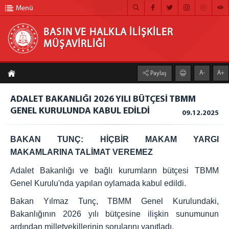
Menü
BASIN VE HALKLA İLİŞKİLER
MÜŞAVİRLİĞİ
BASIN VE HALKLA İLİŞKİLER MÜŞAVİRLİĞİ
A-
A+
Paylaş
ANA SAYFA
ADALET BAKANLIĞI 2026 YILI BÜTÇESİ TBMM
MÜŞAVİRLİĞİMİZ
GENEL KURULUNDA KABUL EDİLDİ
09.12.2025
HABER ARŞİVİ
BAKAN TUNÇ: HİÇBİR MAKAM YARGI
FOTOĞRAF ARŞİVİ
MAKAMLARINA TALİMAT VEREMEZ
GÖRÜNTÜLÜ HABER
Adalet Bakanlığı ve bağlı kurumların bütçesi TBMM
BÜLTEN
Genel Kurulu'nda yapılan oylamada kabul edildi.
Bakan Yılmaz Tunç, TBMM Genel Kurulundaki,
İLETİŞİM
Bakanlığının 2026 yılı bütçesine ilişkin sunumunun
ardından milletvekillerinin sorularını yanıtladı.