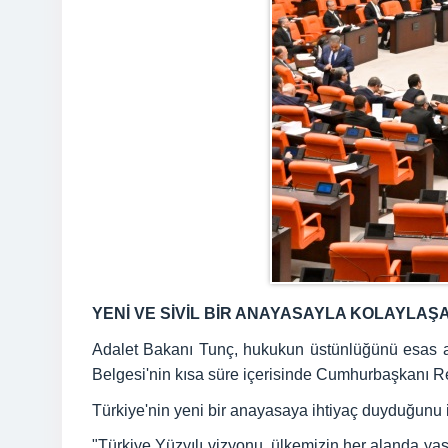
YENİ VE SİVİL BİR ANAYASAYLA KOLAYLA
Adalet Bakanı Tunç, hukukun üstünlüğünü esas ala
Belgesi'nin kısa süre içerisinde Cumhurbaşkanı 
Türkiye'nin yeni bir anayasaya ihtiyaç duyduğunu 
"Türkiye Yüzyılı vizyonu, ülkemizin her alanda yaşa