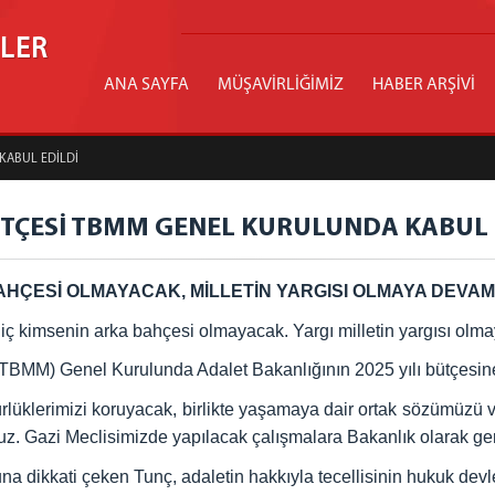
İLER
ANA SAYFA
MÜŞAVİRLİĞİMİZ
HABER ARŞİVİ
KABUL EDİLDİ
BÜTÇESİ TBMM GENEL KURULUNDA KABUL 
AHÇESİ OLMAYACAK, MİLLETİN YARGISI OLMAYA DEVA
iç kimsenin arka bahçesi olmayacak. Yargı milletin yargısı olm
(TBMM) Genel Kurulunda Adalet Bakanlığının 2025 yılı bütçesine
lüklerimizi koruyacak, birlikte yaşamaya dair ortak sözümüzü 
uz. Gazi Meclisimizde yapılacak çalışmalara Bakanlık olarak ger
na dikkati çeken Tunç, adaletin hakkıyla tecellisinin hukuk dev