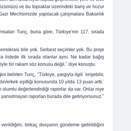
sözümüzü ve bu topraklar üzerindeki barış ve huzur
 Gazi Meclisimizde yapılacak çalışmalara Bakanlık
ımsatan Tunç, buna göre, Türkiye'nin 117. sırada
demokrasi bile yok. Serbest seçimler yok. Bu proje
a listede ilk sırada olanlar aynı. Ne kadar bağış
öyle bir rakam söz konusu değil." diye konuştu.
lirten Tunç, "Türkiye, yargıyla ilgili 'erişebilir,
ın/erkek eşitliği konusunda 10 yılda 13 puan arttı.'
olumlu değerlendirdiği raporlar da var. Onlar niye
yansıtmayan raporları burada dile getiriyorsunuz."
 verildiğini, birkaç dosyanın gündeme getirildiğini