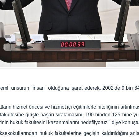
nemli unsurun "insan" olduğuna işaret ederek, 2002'de 9 bin 3
arın hizmet öncesi ve hizmet içi eğitimlerle niteliğinin artırılm
 fakültesine girişte başarı sıralamasını, 190 binden 125 bin
rinin hukuk fakültesini kazanmalarını hedefliyoruz." diye konuştu
sekokullarından hukuk fakültelerine geçişin kaldırıldığını anl