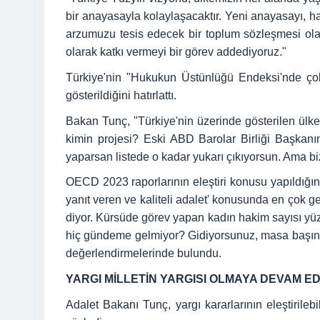
bir anayasayla kolaylaşacaktır. Yeni anayasayı, h
arzumuzu tesis edecek bir toplum sözleşmesi olar
olarak katkı vermeyi bir görev addediyoruz."
Türkiye'nin "Hukukun Üstünlüğü Endeksi'nde çok 
gösterildiğini hatırlattı.
Bakan Tunç, "Türkiye'nin üzerinde gösterilen ülke
kimin projesi? Eski ABD Barolar Birliği Başkanın
yaparsan listede o kadar yukarı çıkıyorsun. Ama bi
OECD 2023 raporlarının eleştiri konusu yapıldığını
yanıt veren ve kaliteli adalet' konusunda en çok ge
diyor. Kürsüde görev yapan kadın hakim sayısı yüz
hiç gündeme gelmiyor? Gidiyorsunuz, masa başında 
değerlendirmelerinde bulundu.
YARGI MİLLETİN YARGISI OLMAYA DEVAM E
Adalet Bakanı Tunç, yargı kararlarının eleştirileb