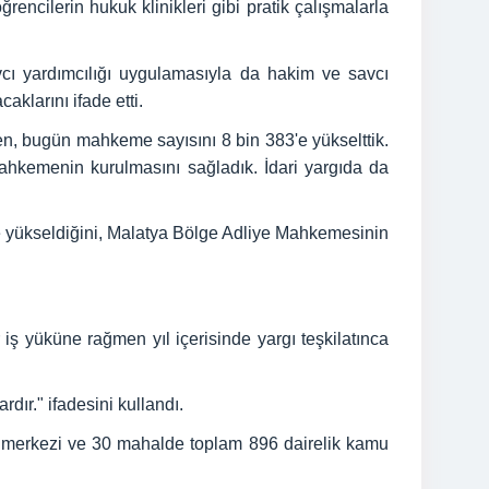
encilerin hukuk klinikleri gibi pratik çalışmalarla
cı yardımcılığı uygulamasıyla da hakim ve savcı
aklarını ifade etti.
en, bugün mahkeme sayısını 8 bin 383'e yükselttik.
hkemenin kurulmasını sağladık. İdari yargıda da
ye yükseldiğini, Malatya Bölge Adliye Mahkemesinin
ş yüküne rağmen yıl içerisinde yargı teşkilatınca
ır." ifadesini kullandı.
im merkezi ve 30 mahalde toplam 896 dairelik kamu