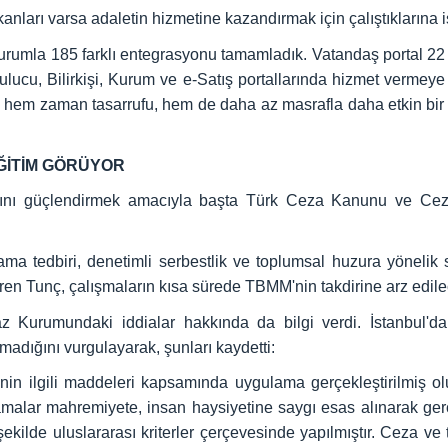
mkanları varsa adaletin hizmetine kazandırmak için çalıştıklarına 
umla 185 farklı entegrasyonu tamamladık. Vatandaş portal 22 mi
ulucu, Bilirkişi, Kurum ve e-Satış portallarında hizmet verme
de hem zaman tasarrufu, hem de daha az masrafla daha etkin bir
ĞİTİM GÖRÜYOR
ılığını güçlendirmek amacıyla başta Türk Ceza Kanunu ve 
ama tedbiri, denetimli serbestlik ve toplumsal huzura yönelik su
ren Tunç, çalışmaların kısa sürede TBMM'nin takdirine arz edilec
urumundaki iddialar hakkında da bilgi verdi. İstanbul'da 
madığını vurgulayarak, şunları kaydetti:
inin ilgili maddeleri kapsamında uygulama gerçekleştirilmiş o
amalar mahremiyete, insan haysiyetine saygı esas alınarak gerç
lde uluslararası kriterler çerçevesinde yapılmıştır. Ceza ve 