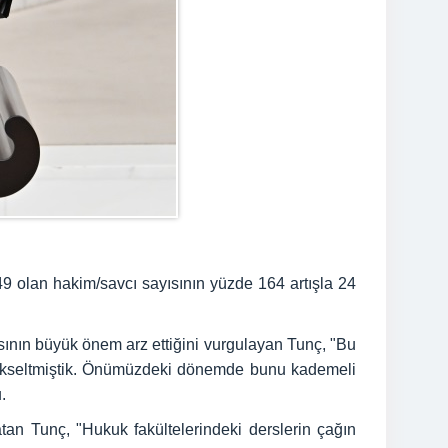
49 olan hakim/savcı sayısının yüzde 164 artışla 24
asının büyük önem arz ettiğini vurgulayan Tunç, "Bu
e yükseltmiştik. Önümüzdeki dönemde bunu kademeli
.
atan Tunç, "Hukuk fakültelerindeki derslerin çağın