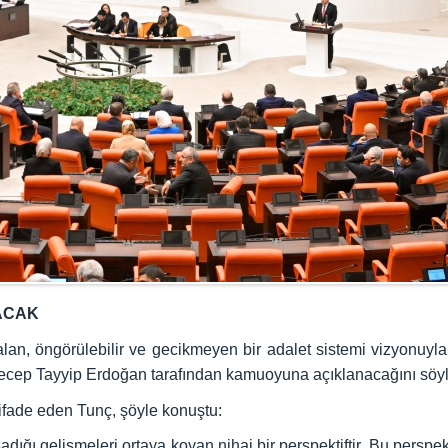
ŞACAK
n, öngörülebilir ve gecikmeyen bir adalet sistemi vizyonuyla 
Recep Tayyip Erdoğan tarafından kamuoyuna açıklanacağını söyl
ifade eden Tunç, şöyle konuştu:
dığı gelişmeleri ortaya koyan nihai bir perspektiftir. Bu perspekt