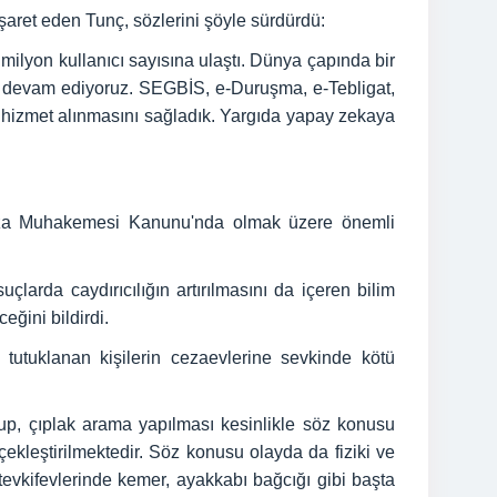
işaret eden Tunç, sözlerini şöyle sürdürdü:
lyon kullanıcı sayısına ulaştı. Dünya çapında bir
ye devam ediyoruz. SEGBİS, e-Duruşma, e-Tebligat,
 hizmet alınmasını sağladık. Yargıda yapay zekaya
Ceza Muhakemesi Kanunu'nda olmak üzere önemli
çlarda caydırıcılığın artırılmasını da içeren bilim
eğini bildirdi.
tutuklanan kişilerin cezaevlerine sevkinde kötü
lup, çıplak arama yapılması kesinlikle söz konusu
ekleştirilmektedir. Söz konusu olayda da fiziki ve
tevkifevlerinde kemer, ayakkabı bağcığı gibi başta