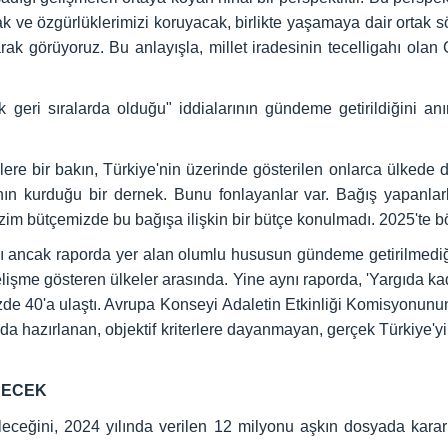
ak ve özgürlüklerimizi koruyacak, birlikte yaşamaya dair ortak 
ak görüyoruz. Bu anlayışla, millet iradesinin tecelligahı olan
geri sıralarda olduğu" iddialarının gündeme getirildiğini an
lere bir bakın, Türkiye'nin üzerinde gösterilen onlarca ülkede 
ın kurduğu bir dernek. Bunu fonlayanlar var. Bağış yapanlarl
zim bütçemizde bu bağışa ilişkin bir bütçe konulmadı. 2025'te b
 ancak raporda yer alan olumlu hususun gündeme getirilmediğini be
lişme gösteren ülkeler arasında. Yine aynı raporda, 'Yargıda kad
de 40'a ulaştı. Avrupa Konseyi Adaletin Etkinliği Komisyonunun 
hazırlanan, objektif kriterlere dayanmayan, gerçek Türkiye'yi 
DECEK
ileceğini, 2024 yılında verilen 12 milyonu aşkın dosyada karar