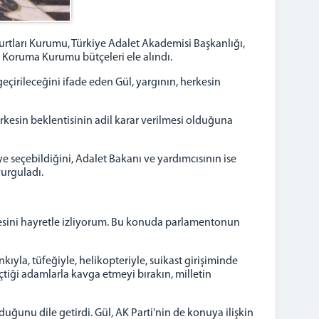
urtları Kurumu, Türkiye Adalet Akademisi Başkanlığı,
ri Koruma Kurumu bütçeleri ele alındı.
eçirileceğini ifade eden Gül, yargının, herkesin
herkesin beklentisinin adil karar verilmesi olduğuna
 seçebildiğini, Adalet Bakanı ve yardımcısının ise
urguladı.
mesini hayretle izliyorum. Bu konuda parlamentonun
ıyla, tüfeğiyle, helikopteriyle, suikast girişiminde
çtiği adamlarla kavga etmeyi bırakın, milletin
ğunu dile getirdi. Gül, AK Parti'nin de konuya ilişkin