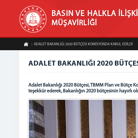
BASIN VE HALKLA İLİŞK
MÜŞAVİRLİĞİ
ADALET BAKANLIĞI 2020 BÜTÇESİ KOMİSYONDA KABUL EDİLDİ
ADALET BAKANLIĞI 2020 BÜTÇE
Adalet Bakanlığı 2020 Bütçesi, TBMM Plan ve Bütçe K
teşekkür ederek, Bakanlığın 2020 bütçesinin hayırlı 