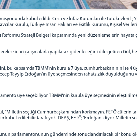
syonunda kabul edildi. Ceza ve İnfaz Kurumları ile Tutukevleri İş Y
cılar Kurulu, Türkiye İnsan Hakları ve Eşitlik Kurumu, Kişisel Verile
rgı Reformu Strateji Belgesi kapsamında yeni düzenlemelerin hayata g
gerekse idari çalışmalarla yapılarak giderileceğini dile getiren Gül, 
ğini, bu kapsamda TBMM'nin kurula 7 üye, cumhurbaşkanının ise 4 üye
ecep Tayyip Erdoğan'ın üye seçmesinden rahatsızlık duyulduğunu v
lamento üye seçebiliyor. TBMM'nin kurula üye seçmesinin eleştiril
l, "Milletin seçtiği Cumhurbaşkanı'ndan korkmayın. FETÖ'cülerin tank
kabul edilebilir tarafı yok. DEAŞ, FETÖ, 'Erdoğan' diyor. Milletin se
konunun parlamentonunun gündeminde sonuçlandırılacak bir konu oldu