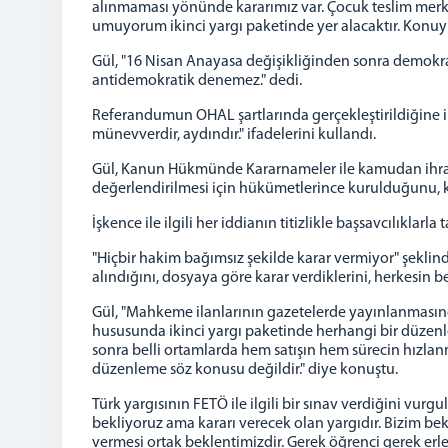
alınmaması yönünde kararımız var. Çocuk teslim merke
umuyorum ikinci yargı paketinde yer alacaktır. Konuy
Gül, "16 Nisan Anayasa değişikliğinden sonra demokrasi
antidemokratik denemez." dedi.
Referandumun OHAL şartlarında gerçekleştirildiğine il
münevverdir, aydındır." ifadelerini kullandı.
Gül, Kanun Hükmünde Kararnameler ile kamudan ihraçlara 
değerlendirilmesi için hükümetlerince kurulduğunu, ko
İşkence ile ilgili her iddianın titizlikle başsavcılıklarl
"Hiçbir hakim bağımsız şekilde karar vermiyor" şeklin
alındığını, dosyaya göre karar verdiklerini, herkesin b
Gül, "Mahkeme ilanlarının gazetelerde yayınlanmasında
hususunda ikinci yargı paketinde herhangi bir düzen
sonra belli ortamlarda hem satışın hem sürecin hızla
düzenleme söz konusu değildir." diye konuştu.
Türk yargısının FETÖ ile ilgili bir sınav verdiğini vu
bekliyoruz ama kararı verecek olan yargıdır. Bizim bek
vermesi ortak beklentimizdir. Gerek öğrenci gerek erl