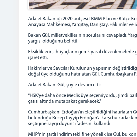
Adalet Bakanlığı 2020 bütçesi TBMM Plan ve Bütçe Komi
Anayasa Mahkemesi, Yargıtay, Danıştay, Hâkimler ve Sav
Bakan Gül, milletvekillerinin sorularını cevapladı. Ya
yargısı olduğunu belirtti.
Eksikliklerin, ihtiyaçların gerek yasal düzenlemelerle 
işaret etti.
Hakimler ve Savcılar Kurulunun yapısının değiştirildi
doğal üye olduğunu hatırlatan Gül, Cumhurbaşkanı R
Adalet Bakanı Gül, şöyle devam etti:
"HSK'ye daha önce Meclis üye seçemiyordu, şimdi par
çatısı altında mutabakat gerekecek."
Cumhurbaşkanı Erdoğan'ın eleştirildiğini hatırlatan Gü
bulunduğu Recep Tayyip Erdoğan'a karşı bu kadar kinin 
seçtiğine saygı duyun." ifadesini kullandı.
MHP'nin şartlı indirim teklifine yönelik ise Gül, bu 