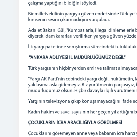
çalışma yaptığını bildiğini söyledi.
Bir milletvekilinin yargıya güven endeksinde Türkiye'n
kimsenin sesini çıkarmadığını vurguladı.
Adalet Bakanı Gül, "Kumpaslarla, illegal dinlemelerl
diyerek idam kararları verilirken yargıya güven yüzde
İlk yargı paketinde soruşturma sürecindeki tutukluluk s
"ANKARA ADLİYESİ İL MÜDÜRLÜĞÜMÜZ DEĞİL"
Türk yargısının hiçbir yerden emir ve talimat almayacağ
"Yargı AK Parti'nin cebindeki yargı değil, hükümetin, MHP
yaklaşıma asla gidemeyiz. Biz yürütmenin parçasıyız, b
müdürlüğümüz olsun. Hiçbir davayla ilgili yürütmenin
Yargının televizyona çıkıp konuşamayacağını ifade ede
Kadın hakim ve savcı sayısının her geçen yıl arttığını
ÇOCUKLARIN İCRA ARACILIĞIYLA GÖRÜLMESİ
Çocuklarını göremeyen anne veya babanın icra harcı 