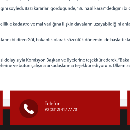
ğini söyledi. Bazı kararları gördüğünde, "Bu nasıl karar" dediğini bild
özellikle kadastro ve mal varlığına ilişkin davaların uzayabildiğini an
ını bildiren Gül, bakanlık olarak sözcülük dönemini de başlattıkları
i dolayısıyla Komisyon Başkan ve üyelerine teşekkür ederek, “Bakan
rine ve bütün çalışma arkadaşlarıma teşekkür ediyorum. Ülkemize, B
Telefon
90 (0312) 417 77 70