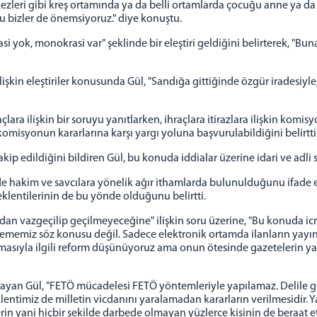
zleri gibi kreş ortamında ya da belli ortamlarda çocuğu anne ya da 
u bizler de önemsiyoruz." diye konuştu.
 yok, monokrasi var" şeklinde bir eleştiri geldiğini belirterek, "Bu
işkin eleştiriler konusunda Gül, "Sandığa gittiğinde özgür iradesiyl
ilişkin bir soruyu yanıtlarken, ihraçlara itirazlara ilişkin komisyon
misyonun kararlarına karşı yargı yoluna başvurulabildiğini belirtti
a takip edildiğini bildiren Gül, bu konuda iddialar üzerine idari ve adli
de hakim ve savcılara yönelik ağır ithamlarda bulunulduğunu ifade e
eklentilerinin de bu yönde olduğunu belirtti.
n vazgeçilip geçilmeyeceğine" ilişkin soru üzerine, "Bu konuda icra 
lememiz söz konusu değil. Sadece elektronik ortamda ilanların yay
nmasıyla ilgili reform düşünüyoruz ama onun ötesinde gazetelerin ya
rgulayan Gül, "FETÖ mücadelesi FETÖ yöntemleriyle yapılamaz. Delile g
lentimiz de milletin vicdanını yaralamadan kararların verilmesidir. 
erin yani hiçbir şekilde darbede olmayan yüzlerce kişinin de beraat