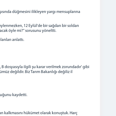
arşısında düğmesini ilikleyen yargı mensuplarına
öylenmezken, 12 Eylül'de bir sağdan bir soldan
acak öyle mi?" sorusunu yöneltti.
anları anlattı.
, B dosyasıyla ilgili şu karar verilmek zorundadır' gibi
üz değildir. Biz Tarım Bakanlığı değiliz il
lduğunu kaydetti.
dan kalkmasını hükümet olarak konuştuk. Harç