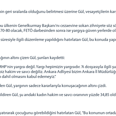
in geri sıralarda olduğunu belirtmesi üzerine Gül, vesayetçilerin k
e bu ülkenin Genelkurmay Başkanı'nı cezaevine sokan zihniyete söz s
 70-80 olacak, FETÖ darbesinden sonra ise yargıya güven yerlerde ol
üresiyle ilgili düzenleme yapıldığını hatırlatan Gül, bu konuda yapıl
ının altını çizen Gül, şunları kaydetti:
'nin yargısı değil. Yargı hepimizin yargısıdır. 'A dosyasıyla ilgili şu
iz hakim ve savcı değiliz. Ankara Adliyesi bizim Ankara İl Müdürlüğüm
 dahil olmasını kabul edemeyiz."
n Gül, yargının sadece kararlarıyla konuşacağının altını çizdi.
 bildiren Gül, şu andaki kadın hakim ve savcı oranının yüzde 34,85 o
yatırarak çocuğunu görebildiğini hatırlatan Gül, "Bu konunun orta