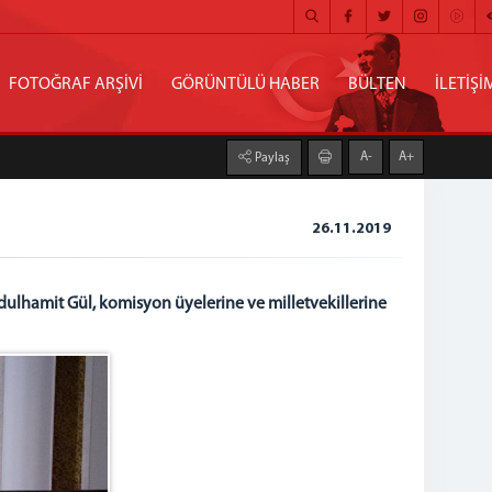
FOTOĞRAF ARŞİVİ
GÖRÜNTÜLÜ HABER
BÜLTEN
İLETİŞİ
A-
A+
Paylaş
26.11.2019
ulhamit Gül, komisyon üyelerine ve milletvekillerine