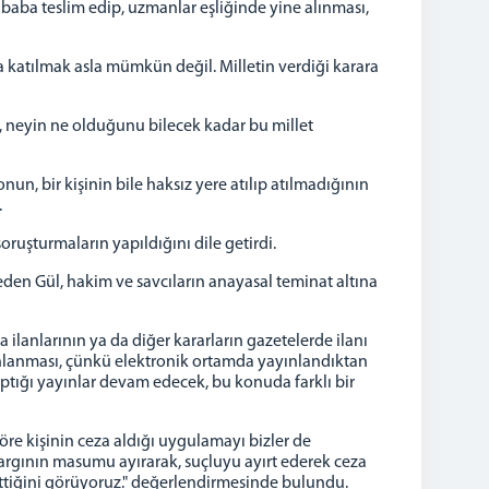
baba teslim edip, uzmanlar eşliğinde yine alınması,
na katılmak asla mümkün değil. Milletin verdiği karara
e, neyin ne olduğunu bilecek kadar bu millet
un, bir kişinin bile haksız yere atılıp atılmadığının
.
 soruşturmaların yapıldığını dile getirdi.
den Gül, hakim ve savcıların anayasal teminat altına
ilanlarının ya da diğer kararların gazetelerde ilanı
ınlanması, çünkü elektronik ortamda yayınlandıktan
ptığı yayınlar devam edecek, bu konuda farklı bir
öre kişinin ceza aldığı uygulamayı bizler de
Yargının masumu ayırarak, suçluyu ayırt ederek ceza
 ettiğini görüyoruz." değerlendirmesinde bulundu.