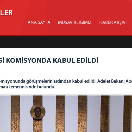
İLER
ANA SAYFA
MÜŞAVİRLİĞİMİZ
HABER ARŞİVİ
Sİ KOMİSYONDA KABUL EDİLDİ
omisyonunda görüşmelerin ardından kabul edildi. Adalet Bakanı Abd
olması temennisinde bulundu.