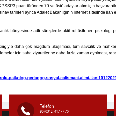
PSSP3 puan türünden 70 ve üstü adaylar alım için başvurabile
av tarihleri ayrıca Adalet Bakanlığının internet sitesinde ilan 
anlık bünyesinde adli süreçlerde aktif rol üstlenen psikolog,
ekniğiyle daha çok mağdura ulaşılması, tüm savcılık ve mahke
elemeler için saha ziyaretlerine daha fazla zaman ayrılması, rap
:
rolu-psikolog-pedagog-sosyal-calismaci-alimi-ilani101220
Telefon
90 (0312) 417 77 70