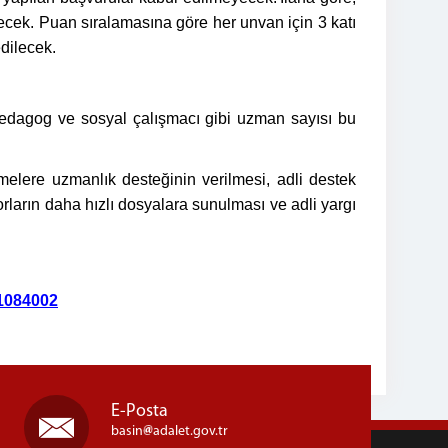
cek. Puan sıralamasına göre her unvan için 3 katı
edilecek.
 pedagog ve sosyal çalışmacı gibi uzman sayısı bu
melere uzmanlık desteğinin verilmesi, adli destek
orların daha hızlı dosyalara sunulması ve adli yargı
21084002
E-Posta
basin
adalet.gov.tr