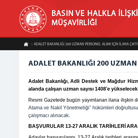
BASIN VE HALKLA İLİŞK
MÜŞAVİRLİĞİ
ADALET BAKANLIĞI 200 UZMAN PERSONEL ALIMI İÇİN İLANA ÇIKTI
ADALET BAKANLIĞI 200 UZMAN P
Adalet Bakanlığı, Adli Destek ve Mağdur Hizm
alanda çalışan uzman sayısı 1408’e yükselecek
Resmi Gazetede bugün yayımlanan ilana ilişkin d
Atama ve Nakil Yönetmeliği" hükümleri doğrultusu
çalışmacı alınacak.
BAŞVURULAR 13-27 ARALIK TARİHLERİ AR
Adaylar başvurularını, 13-27 Aralık tarihleri ara