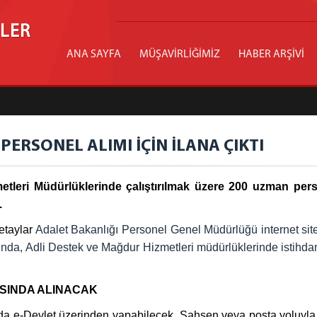
İLER
ANA SAYFA
MÜŞAVİRLİĞİMİZ
HABER ARŞİVİ
ERSONEL ALIMI İÇİN İLANA ÇIKTI
etleri Müdürlüklerinde çalıştırılmak üzere 200 uzman pe
.
etaylar
Adalet Bakanlığı Personel Genel Müdürlüğü internet sit
nda, Adli Destek ve Mağdur Hizmetleri müdürlüklerinde istihd
ASINDA ALINACAK
sında e-Devlet üzerinden yapabilecek. Şahsen veya posta yoluyl