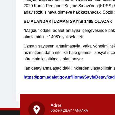
2020 Kamu Personeli Seçme Sınavı’nda
(KPSS) K
aday sözlü sınava girmeye hak kazanacak. Sözlü sın
BU ALANDAKİ UZMAN SAYISI 1408 OLACAK
“Mağdur odaklı adalet anlayışı” çerçevesinde bak
alımla birlikte 1408’e yükselecek.
Uzman sayısının arttırılmasıyla, vaka yönetimi t
hizmetlerin daha nitelikli hale gelmesi, sosyal inc
sürecinin kısaltılması planlanıyor.
İlan detaylarına aşağıdaki linklerden ulaşabilirsiniz
https://pgm.adalet.gov.tr/Home/SayfaDetay/kad
Adres
06659 KIZILAY / ANKARA