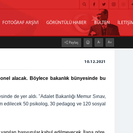
FOTOĞRAF ARŞİVİ
GÖRÜNTÜLÜ HABER
BÜLTEN
İLETİŞİ
A-
A+
Paylaş
10.12.2021
rsonel alacak. Böylece bakanlık bünyesinde bu
esinde de yer aldı. "Adalet Bakanlığı Memur Sınav,
am edilecek 50 psikolog, 30 pedagog ve 120 sosyal
a yapılan başvurular kabul edilmeyecek.
İlana göre,