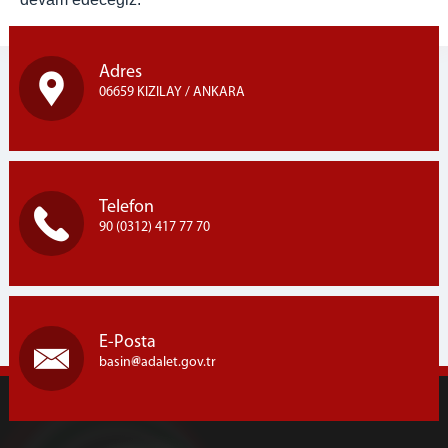
Adres
06659 KIZILAY / ANKARA
Telefon
90 (0312) 417 77 70
E-Posta
basin
adalet.gov.tr