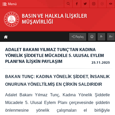
Menü
BASIN VE HALKLA İLİŞKİLER
MÜŞAVİRLİĞİ
BASIN VE HALKLA İLİŞKİLER MÜŞAVİRLİĞİ
A-
A+
Paylaş
ANA SAYFA
ADALET BAKANI YILMAZ TUNÇ'TAN KADINA
MÜŞAVİRLİĞİMİZ
YÖNELİK ŞİDDETLE MÜCADELE 5. ULUSAL EYLEM
PLANI’NA İLİŞKİN PAYLAŞIM
HABER ARŞİVİ
25.11.2025
FOTOĞRAF ARŞİVİ
BAKAN TUNÇ: KADINA YÖNELİK ŞİDDET, İNSANLIK
GÖRÜNTÜLÜ HABER
ONURUNA YÖNELTİLMİŞ EN ÇİRKİN SALDIRIDIR
BÜLTEN
Adalet Bakanı Yılmaz Tunç, Kadına Yönelik Şiddetle
İLETİŞİM
Mücadele 5. Ulusal Eylem Planı çerçevesinde şiddetin
önlenmesine yönelik çalışmaları el birliğiyle