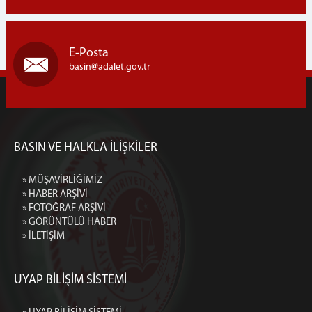
E-Posta
basin
adalet.gov.tr
BASIN VE HALKLA İLİŞKİLER
» MÜŞAVİRLİĞİMİZ
» HABER ARŞİVİ
» FOTOĞRAF ARŞİVİ
» GÖRÜNTÜLÜ HABER
» İLETİŞİM
UYAP BİLİŞİM SİSTEMİ