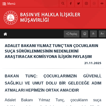
Menü
BASIN VE HALKLA İLİŞKİLER
MÜŞAVİRLİĞİ
BASIN VE HALKLA İLİŞKİLER MÜŞAVİRLİĞİ
A-
A+
Paylaş
ANA SAYFA
ADALET BAKANI YILMAZ TUNÇ'TAN ÇOCUKLARIN
MÜŞAVİRLİĞİMİZ
SUÇA SÜRÜKLENMESİNİN NEDENLERİNİ
ARAŞTIRACAK KOMİSYONA İLİŞKİN PAYLAŞIM
HABER ARŞİVİ
21.11.2025
FOTOĞRAF ARŞİVİ
GÖRÜNTÜLÜ HABER
BAKAN TUNÇ: ÇOCUKLARIMIZIN GÜVENLİ,
SAĞLIKLI VE UMUT DOLU BİR GELECEĞE ADIM
BÜLTEN
ATMALARI HEPİMİZİN ORTAK AMACIDIR
İLETİŞİM
Adalet Bakanı Yılmaz Tunç, çocukların suça