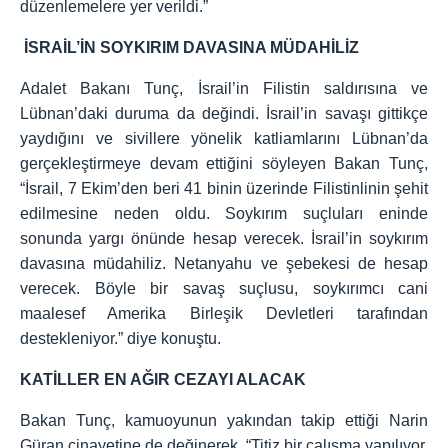
düzenlemelere yer verildi.”
İSRAİL’İN SOYKIRIM DAVASINA MÜDAHİLİZ
Adalet Bakanı Tunç, İsrail’in Filistin saldırısına ve
Lübnan’daki duruma da değindi. İsrail’in savaşı gittikçe
yaydığını ve sivillere yönelik katliamlarını Lübnan’da
gerçekleştirmeye devam ettiğini söyleyen Bakan Tunç,
“İsrail, 7 Ekim’den beri 41 binin üzerinde Filistinlinin şehit
edilmesine neden oldu. Soykırım suçluları eninde
sonunda yargı önünde hesap verecek. İsrail’in soykırım
davasına müdahiliz. Netanyahu ve şebekesi de hesap
verecek. Böyle bir savaş suçlusu, soykırımcı cani
maalesef Amerika Birleşik Devletleri tarafından
destekleniyor.” diye konuştu.
KATİLLER EN AĞIR CEZAYI ALACAK
Bakan Tunç, kamuoyunun yakından takip ettiği Narin
Güran cinayetine de değinerek, “Titiz bir çalışma yapılıyor.