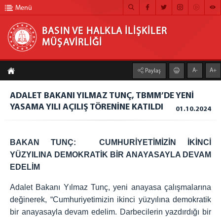
Menü
BASIN VE HALKLA İLİŞKİLER
MÜŞAVİRLİĞİ
BASIN VE HALKLA İLİŞKİLER MÜŞAVİRLİĞİ
A-
A+
Paylaş
ANA SAYFA
ADALET BAKANI YILMAZ TUNÇ, TBMM’DE YENİ
MÜŞAVİRLİĞİMİZ
YASAMA YILI AÇILIŞ TÖRENİNE KATILDI
01.10.2024
HABER ARŞİVİ
FOTOĞRAF ARŞİVİ
BAKAN TUNÇ: CUMHURİYETİMİZİN İKİNCİ
YÜZYILINA DEMOKRATİK BİR ANAYASAYLA DEVAM
GÖRÜNTÜLÜ HABER
EDELİM
BÜLTEN
Adalet Bakanı Yılmaz Tunç, yeni anayasa çalışmalarına
İLETİŞİM
değinerek, “Cumhuriyetimizin ikinci yüzyılına demokratik
bir anayasayla devam edelim. Darbecilerin yazdırdığı bir