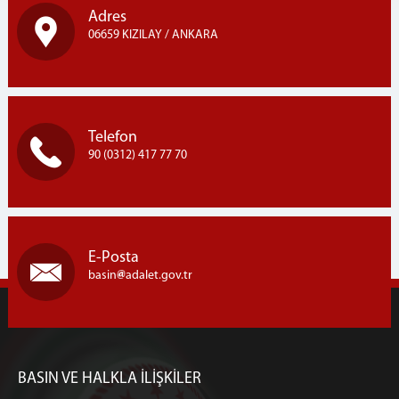
Adres
06659 KIZILAY / ANKARA
Telefon
90 (0312) 417 77 70
E-Posta
basin
adalet.gov.tr
BASIN VE HALKLA İLİŞKİLER