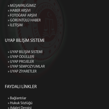
» MÜŞAVİRLİĞİMİZ
» HABER ARŞİVİ
» FOTOĞRAF ARŞİVİ
» GÖRÜNTÜLÜ HABER
» İLETİŞİM
UYAP BİLİŞİM SİSTEMİ
» UYAP BİLİŞİM SİSTEMİ
» UYAP ÖDÜLLERİ
» UYAP PROJELER
» UYAP SEMPOZYUMLAR
» UYAP ZİYARETLER
FAYDALI LİNKLER
» Bağlantılar
» Hukuk Sözlüğü
» Adalet Dergisi