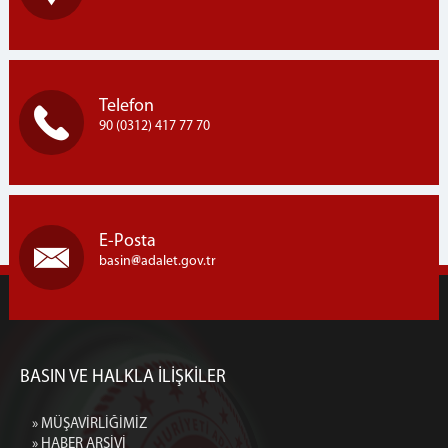
Telefon
90 (0312) 417 77 70
E-Posta
basin
adalet.gov.tr
BASIN VE HALKLA İLİŞKİLER
» MÜŞAVİRLİĞİMİZ
» HABER ARŞİVİ