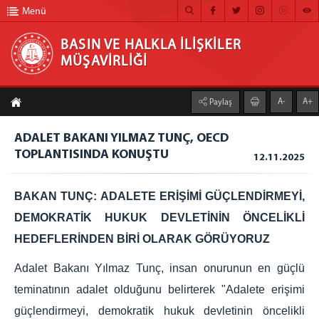
Menü
BASIN VE HALKLA İLİŞKİLER
MÜŞAVİRLİĞİ
BASIN VE HALKLA İLİŞKİLER MÜŞAVİRLİĞİ
A-
A+
Paylaş
ANA SAYFA
ADALET BAKANI YILMAZ TUNÇ, OECD
MÜŞAVİRLİĞİMİZ
TOPLANTISINDA KONUŞTU
12.11.2025
HABER ARŞİVİ
BAKAN TUNÇ: ADALETE ERİŞİMİ GÜÇLENDİRMEYİ,
FOTOĞRAF ARŞİVİ
DEMOKRATİK HUKUK DEVLETİNİN ÖNCELİKLİ
GÖRÜNTÜLÜ HABER
HEDEFLERİNDEN BİRİ OLARAK GÖRÜYORUZ
BÜLTEN
Adalet Bakanı Yılmaz Tunç, insan onurunun en güçlü
İLETİŞİM
teminatının adalet olduğunu belirterek "Adalete erişimi
güçlendirmeyi, demokratik hukuk devletinin öncelikli