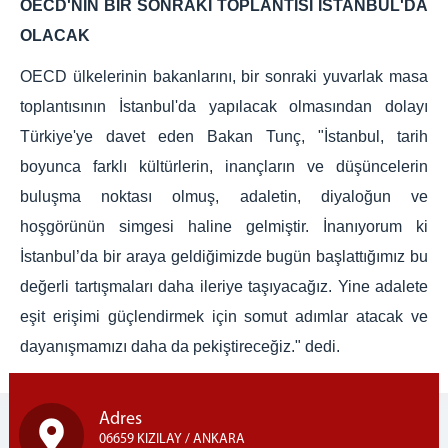
OECD'NİN BİR SONRAKİ TOPLANTISI İSTANBUL'DA
OLACAK
OECD ülkelerinin bakanlarını, bir sonraki yuvarlak masa
toplantısının İstanbul'da yapılacak olmasından dolayı
Türkiye'ye davet eden Bakan Tunç, "İstanbul, tarih
boyunca farklı kültürlerin, inançların ve düşüncelerin
buluşma noktası olmuş, adaletin, diyaloğun ve
hoşgörünün simgesi haline gelmiştir. İnanıyorum ki
İstanbul’da bir araya geldiğimizde bugün başlattığımız bu
değerli tartışmaları daha ileriye taşıyacağız. Yine adalete
eşit erişimi güçlendirmek için somut adımlar atacak ve
dayanışmamızı daha da pekiştireceğiz." dedi.
Adres
06659 KIZILAY / ANKARA