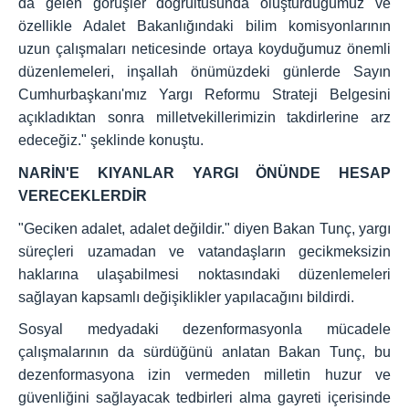
da gelen görüşler doğrultusunda oluşturduğumuz ve
özellikle Adalet Bakanlığındaki bilim komisyonlarının
uzun çalışmaları neticesinde ortaya koyduğumuz önemli
düzenlemeleri, inşallah önümüzdeki günlerde Sayın
Cumhurbaşkanı'mız Yargı Reformu Strateji Belgesini
açıkladıktan sonra milletvekillerimizin takdirlerine arz
edeceğiz." şeklinde konuştu.
NARİN'E KIYANLAR YARGI ÖNÜNDE HESAP
VERECEKLERDİR
"Geciken adalet, adalet değildir." diyen Bakan Tunç, yargı
süreçleri uzamadan ve vatandaşların gecikmeksizin
haklarına ulaşabilmesi noktasındaki düzenlemeleri
sağlayan kapsamlı değişiklikler yapılacağını bildirdi.
Sosyal medyadaki dezenformasyonla mücadele
çalışmalarının da sürdüğünü anlatan Bakan Tunç, bu
dezenformasyona izin vermeden milletin huzur ve
güvenliğini sağlayacak tedbirleri alma gayreti içerisinde