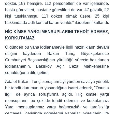
doktor, 18'i hemşire. 112 personelleri de var içerisinde,
hasta görevlileri, hastane görevlileri de var. 47 gözaltı, 22
kişi tutuklanmıştı. 11'i doktor olmak üzere, 25 kişi
hakkında da adli kontrol kararı verildi." ifadelerini kullandı.
HİÇ KİMSE YARGI MENSUPLARINI TEHDİT EDEMEZ,
KORKUTAMAZ
O günden bu yana iddianameyle ilgili hazırlıkların devam
ettiğini kaydeden Bakan Tunç, Büyükçekmece
Cumhuriyet Başsavcılığının yürüttüğü süreçte hazırlanan
iddianamenin, Bakırköy Ağır Ceza Mahkemesine
sunulduğunu dile getirdi.
Adalet Bakanı Tunç, soruşturmayı yürüten savcıya yönelik
bir tehdit durumunun yaşandığına işaret ederek, "Onunla
ilgili de ayrıca soruşturma açıldı. Hiç kimse yargı
mensuplarını bu şekilde tehdit edemez ve korkutamaz.
Yargı mensuplarımız yargı bağımsızlığı ve tarafsızlığı
çerçevesi içerisinde görevlerini yaparlar. Görevlerini ifa