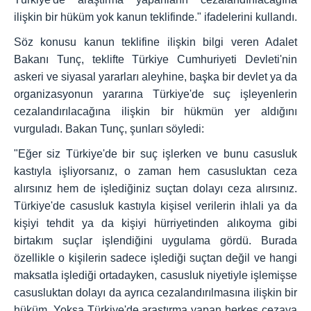
ilişkin bir hüküm yok kanun teklifinde." ifadelerini kullandı.
Söz konusu kanun teklifine ilişkin bilgi veren Adalet
Bakanı Tunç, teklifte Türkiye Cumhuriyeti Devleti'nin
askeri ve siyasal yararları aleyhine, başka bir devlet ya da
organizasyonun yararına Türkiye'de suç işleyenlerin
cezalandırılacağına ilişkin bir hükmün yer aldığını
vurguladı. Bakan Tunç, şunları söyledi:
"Eğer siz Türkiye'de bir suç işlerken ve bunu casusluk
kastıyla işliyorsanız, o zaman hem casusluktan ceza
alırsınız hem de işlediğiniz suçtan dolayı ceza alırsınız.
Türkiye'de casusluk kastıyla kişisel verilerin ihlali ya da
kişiyi tehdit ya da kişiyi hürriyetinden alıkoyma gibi
birtakım suçlar işlendiğini uygulama gördü. Burada
özellikle o kişilerin sadece işlediği suçtan değil ve hangi
maksatla işlediği ortadayken, casusluk niyetiyle işlemişse
casusluktan dolayı da ayrıca cezalandırılmasına ilişkin bir
hüküm. Yoksa Türkiye'de araştırma yapan herkes cezaya