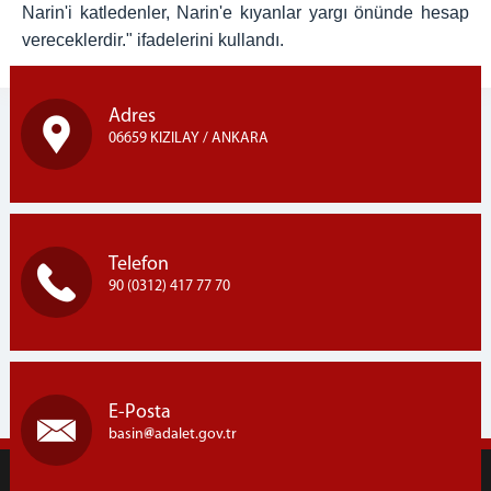
Narin'i katledenler, Narin'e kıyanlar yargı önünde hesap
vereceklerdir." ifadelerini kullandı.
Adres
06659 KIZILAY / ANKARA
Telefon
90 (0312) 417 77 70
E-Posta
basin
adalet.gov.tr