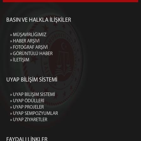
BASIN VE HALKLA İLİŞKİLER
» MÜŞAVİRLİĞİMİZ
» HABER ARŞİVİ
» FOTOĞRAF ARŞİVİ
» GÖRÜNTÜLÜ HABER
» İLETİŞİM
UYAP BİLİŞİM SİSTEMİ
» UYAP BİLİŞİM SİSTEMİ
» UYAP ÖDÜLLERİ
» UYAP PROJELER
» UYAP SEMPOZYUMLAR
» UYAP ZİYARETLER
FAYDALI LİNKLER