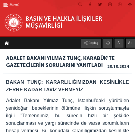
Menü
BASIN VE HALKLA İLİŞKİLER
MÜŞAVİRLİĞİ
BASIN VE HALKLA İLİŞKİLER MÜŞAVİRLİĞİ
A-
A+
Paylaş
ANA SAYFA
ADALET BAKANI YILMAZ TUNÇ, KARABÜK'TE
MÜŞAVİRLİĞİMİZ
GAZETECİLERİN SORULARINI YANITLADI
20.10.2024
HABER ARŞİVİ
BAKAN TUNÇ: KARARLILIĞIMIZDAN KESİNLİKLE
FOTOĞRAF ARŞİVİ
ZERRE KADAR TAVİZ VERMEYİZ
GÖRÜNTÜLÜ HABER
Adalet Bakanı Yılmaz Tunç, İstanbul'daki yürütülen
BÜLTEN
yenidoğan bebeklerinin ölümüne ilişkin soruşturmayla
ilgili "Temennimiz, bu sürecin hızlı bir şekilde
İLETİŞİM
sonuçlanması ve yargı sürecinde de varsa sorumluların
hesap vermesi. Bu konudaki kararlılığımızdan kesinlikle