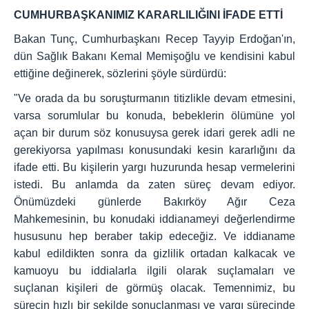
CUMHURBAŞKANIMIZ KARARLILIĞINI İFADE ETTİ
Bakan Tunç, Cumhurbaşkanı Recep Tayyip Erdoğan'ın,
dün Sağlık Bakanı Kemal Memişoğlu ve kendisini kabul
ettiğine değinerek, sözlerini şöyle sürdürdü:
"Ve orada da bu soruşturmanın titizlikle devam etmesini,
varsa sorumlular bu konuda, bebeklerin ölümüne yol
açan bir durum söz konusuysa gerek idari gerek adli ne
gerekiyorsa yapılması konusundaki kesin kararlığını da
ifade etti. Bu kişilerin yargı huzurunda hesap vermelerini
istedi. Bu anlamda da zaten süreç devam ediyor.
Önümüzdeki günlerde Bakırköy Ağır Ceza
Mahkemesinin, bu konudaki iddianameyi değerlendirme
hususunu hep beraber takip edeceğiz. Ve iddianame
kabul edildikten sonra da gizlilik ortadan kalkacak ve
kamuoyu bu iddialarla ilgili olarak suçlamaları ve
suçlanan kişileri de görmüş olacak. Temennimiz, bu
sürecin hızlı bir şekilde sonuçlanması ve yargı sürecinde