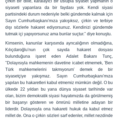
çirkin bir dille, karalayıcı bir üslupla siyaset yapmanın o
siyaseti yapanlara da bir faydası yok. Kendi siyasi
partisindeki durum nedeniyle belki gündemde kalmak için
Sayın Cumhurbaşkanı'mıza yakışıksız, çirkin ve terbiye
dışı sözlerle hakaret ediyorsunuz. Kendinizi gündemde
tutmak içi yapıyorsunuz ama bunlar suçtur." diye konuştu.
Kimsenin, kanunlar karşısında ayrıcalığının olmadığına,
Kılıçdaroğlu'nun çok sayıda hakaret dosyası
bulunduğuna işaret eden Adalet Bakanı Tunç,
"Dolayısıyla mahkemenin davetine icabet etmemek, 'Ben
Türk mahkemelerini takmıyorum' demek de bir
siyasetçiye yakışmaz. Sayın Cumhurbaşkanı'mıza
yapılan bu hakaretleri kabul etmemiz mümkün değil. O bu
ülkede 22 yıldan bu yana dünya siyaset tarihinde var
olan, bizim demokratik siyasi hayatımızda da görülmemiş
bir başarıyı gösteren ve ömrünü milletine adayan bir
liderdir. Dolayısıyla ona hakareti hukuk da kabul etmez
millet de. Ona o çirkin sözleri sarf edenler, millet nezdinde