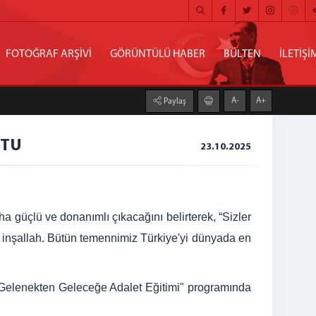
FOTOĞRAF ARŞİVİ
GÖRÜNTÜLÜ HABER
BÜLTEN
İLETİŞİ
A-
A+
Paylaş
ŞTU
23.10.2025
 güçlü ve donanımlı çıkacağını belirterek, “Sizler
ak inşallah. Bütün temennimiz Türkiye'yi dünyada en
"Gelenekten Geleceğe Adalet Eğitimi" programında