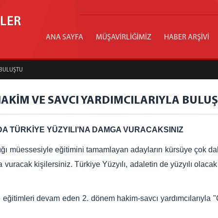
İLER
ANA SAYFA
MÜŞAVİRLİĞİMİZ
HABER ARŞİVİ
 BULUŞTU
AKİM VE SAVCI YARDIMCILARIYLA BULU
DA TÜRKİYE YÜZYILI’NA DAMGA VURACAKSINIZ
ğı müessesiyle eğitimini tamamlayan adayların kürsüye çok daha
a vuracak kişilersiniz. Türkiye Yüzyılı, adaletin de yüzyılı olac
eğitimleri devam eden 2. dönem hakim-savcı yardımcılarıyla 