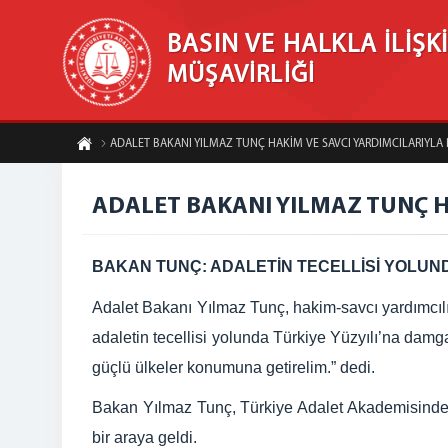
BASIN VE HALKLA İLİŞK
MÜŞAVİRLİĞİ
ADALET BAKANI YILMAZ TUNÇ HAKİM VE SAVCI YARDIMCILARIYLA
ADALET BAKANI YILMAZ TUNÇ H
BAKAN TUNÇ: ADALETİN TECELLİSİ YOLUN
Adalet Bakanı Yılmaz Tunç, hakim-savcı yardımcılı
adaletin tecellisi yolunda Türkiye Yüzyılı’na damg
güçlü ülkeler konumuna getirelim.” dedi.
Bakan Yılmaz Tunç, Türkiye Adalet Akademisinde 
bir araya geldi.