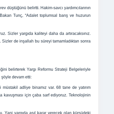
v düştüğünü belirtti. Hakim-savcı yardımcılarının
n Bakan Tunç, “Adalet toplumsal barış ve huzurun
z. Sizler yargıda kaliteyi daha da artıracaksınız.
. Sizler de inşallah bu süreyi tamamladıktan sonra
ğini belirterek Yargı Reformu Strateji Belgeleriyle
 şöyle devam etti:
 müstakil adliye binamız var. 68 tane de yatırım
ara kavuşması için çaba sarf ediyoruz. Teknolojinin
u. Yani yargıda asıl karar verecek olan kürsüdeki