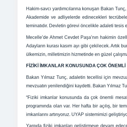
Hakim-savcı yardımcılarına konuşan Bakan Tunç, T
Akademide ve adliyelerde edinecekleri tecrübele
teminatıdır. Devletin görevi öncelikle adaleti tesis e
Mecelle’de Ahmet Cevdet Paşa’nın hakimin özellikl
Adayların kurası kasım ayı gibi çekilecek. Artık 
ülkemizin, milletimizin hizmetinde en güzel çalışma
FİZİKİ İMKANLAR KONUSUNDA ÇOK ÖNEMLİ
Bakan Yılmaz Tunç, adaletin tecellisi için mevzuat
mevzuatın yenilendiğini kaydetti. Bakan Yılmaz Tunç
“Fiziki imkanlar konusunda da çok önemli mesafe
programında olan var. Her hafta bir açılış, bir te
imkanlarını artırıyoruz. UYAP sistemimizi geliştiriy
Yargıda fiziki imkanları geliştirmeye devam edec