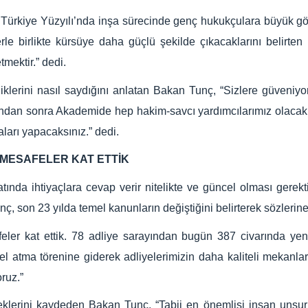
ürkiye Yüzyılı’nda inşa sürecinde genç hukukçulara büyük göre
rle birlikte kürsüye daha güçlü şekilde çıkacaklarını belirte
tmektir.” dedi.
erini nasıl saydığını anlatan Bakan Tunç, “Sizlere güveniyoru
bundan sonra Akademide hep hakim-savcı yardımcılarımız olacak
ları yapacaksınız.” dedi.
 MESAFELER KAT ETTİK
ında ihtiyaçlara cevap verir nitelikte ve güncel olması gerekti
, son 23 yılda temel kanunların değiştiğini belirterek sözlerine
ler kat ettik. 78 adliye sarayından bugün 387 civarında yeni
mel atma törenine giderek adliyelerimizin daha kaliteli mekanl
oruz.”
eklerini kaydeden Bakan Tunç, “Tabii en önemlisi insan unsur