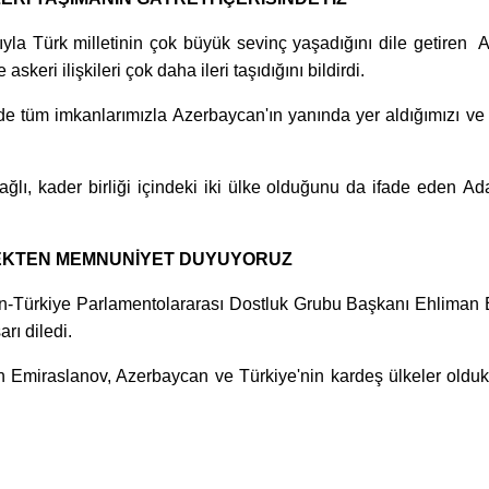
ıyla Türk milletinin çok büyük sevinç yaşadığını dile getiren
keri ilişkileri çok daha ileri taşıdığını bildirdi.
de tüm imkanlarımızla Azerbaycan'ın yanında yer aldığımızı v
ağlı, kader birliği içindeki iki ülke olduğunu da ifade eden Ada
MEKTEN MEMNUNİYET DUYUYORUZ
can-Türkiye Parlamentolararası Dostluk Grubu Başkanı Ehliman
rı diledi.
n Emiraslanov, Azerbaycan ve Türkiye'nin kardeş ülkeler oldukl