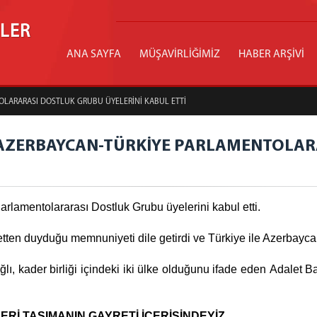
İLER
ANA SAYFA
MÜŞAVİRLİĞİMİZ
HABER ARŞİVİ
OLARARASI DOSTLUK GRUBU ÜYELERİNİ KABUL ETTİ
 AZERBAYCAN-TÜRKİYE PARLAMENTOLA
lamentolararası Dostluk Grubu üyelerini kabul etti.
tten duyduğu memnuniyeti dile getirdi ve Türkiye ile Azerbaycan
lı, kader birliği içindeki iki ülke olduğunu ifade eden Adalet Ba
LERİ TAŞIMANIN GAYRETİ İÇERİSİNDEYİZ