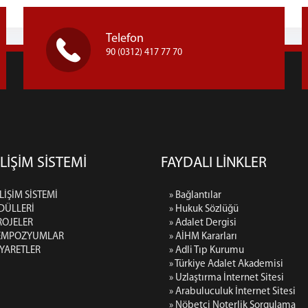
Telefon
90 (0312) 417 77 70
LİŞİM SİSTEMİ
FAYDALI LİNKLER
LİŞİM SİSTEMİ
» Bağlantılar
DÜLLERİ
» Hukuk Sözlüğü
ROJELER
» Adalet Dergisi
SEMPOZYUMLAR
» AİHM Kararları
İYARETLER
» Adli Tıp Kurumu
» Türkiye Adalet Akademisi
» Uzlaştırma İnternet Sitesi
» Arabuluculuk İnternet Sitesi
» Nöbetçi Noterlik Sorgulama