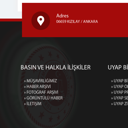
Adres
06659 KIZILAY / ANKARA
BASIN VE HALKLA İLİŞKİLER
UYAP Bİ
» MÜŞAVİRLİĞİMİZ
» UYAP Bİ
» HABER ARŞİVİ
» UYAP Ö
» FOTOĞRAF ARŞİVİ
» UYAP P
» GÖRÜNTÜLÜ HABER
» UYAP 
» İLETİŞİM
» UYAP Z