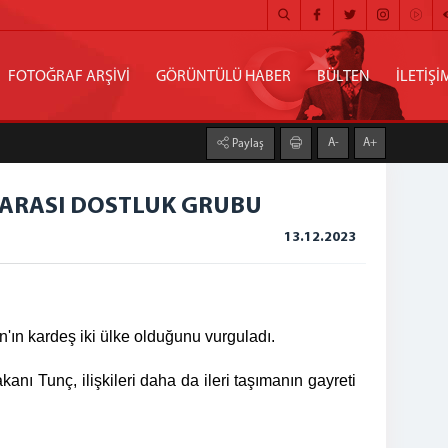
FOTOĞRAF ARŞİVİ
GÖRÜNTÜLÜ HABER
BÜLTEN
İLETİŞİ
A-
A+
Paylaş
RARASI DOSTLUK GRUBU
13.12.2023
'ın kardeş iki ülke olduğunu vurguladı.
kanı Tunç, ilişkileri daha da ileri taşımanın gayreti