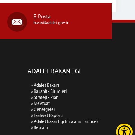
E-Posta
basin
adalet.gov.tr
ADALET BAKANLIĞI
» Adalet Bakanı
» Bakanlık Birimleri
» Stratejik Plan
» Mevzuat
» Genelgeler
» Faaliyet Raporu
» Adalet Bakanlığı Binasının Tarihçesi
» İletişim