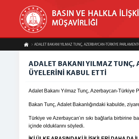
BASIN VE HALKLA İLİŞK
MÜŞAVİRLİĞİ
ADALET BAKANI YILMAZ TUNÇ, AZERBAYCAN-TÜRKİYE PARLAMENT
ADALET BAKANI YILMAZ TUNÇ,
ÜYELERİNİ KABUL ETTİ
Adalet Bakanı Yılmaz Tunç, Azerbaycan-Türkiye Par
Bakan Tunç, Adalet Bakanlığındaki kabulde, ziyare
Türkiye ve Azerbaycan'ın sıkı bağlarla birbirine bağ
içinde olduklarını söyledi.
İKİ ÜLKE ARASINDAKİ İLİŞKİLERİ DAHA DA İ