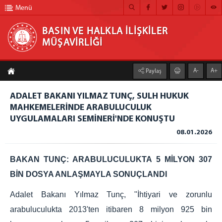
Menü
BASIN VE HALKLA İLİŞKİLER
MÜŞAVİRLİĞİ
BASIN VE HALKLA İLİŞKİLER MÜŞAVİRLİĞİ
A-
A+
Paylaş
ANA SAYFA
ADALET BAKANI YILMAZ TUNÇ, SULH HUKUK
MÜŞAVİRLİĞİMİZ
MAHKEMELERİNDE ARABULUCULUK
UYGULAMALARI SEMİNERİ'NDE KONUŞTU
HABER ARŞİVİ
08.01.2026
FOTOĞRAF ARŞİVİ
GÖRÜNTÜLÜ HABER
BAKAN TUNÇ: ARABULUCULUKTA 5 MİLYON 307
BİN DOSYA ANLAŞMAYLA SONUÇLANDI
BÜLTEN
Adalet Bakanı Yılmaz Tunç, "İhtiyari ve zorunlu
İLETİŞİM
arabuluculukta 2013'ten itibaren 8 milyon 925 bin