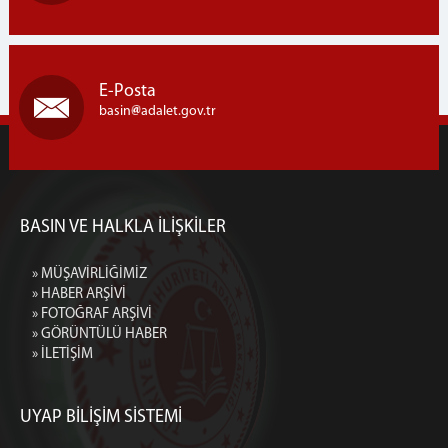
E-Posta
basin
adalet.gov.tr
BASIN VE HALKLA İLİŞKİLER
» MÜŞAVİRLİĞİMİZ
» HABER ARŞİVİ
» FOTOĞRAF ARŞİVİ
» GÖRÜNTÜLÜ HABER
» İLETİŞİM
UYAP BİLİŞİM SİSTEMİ