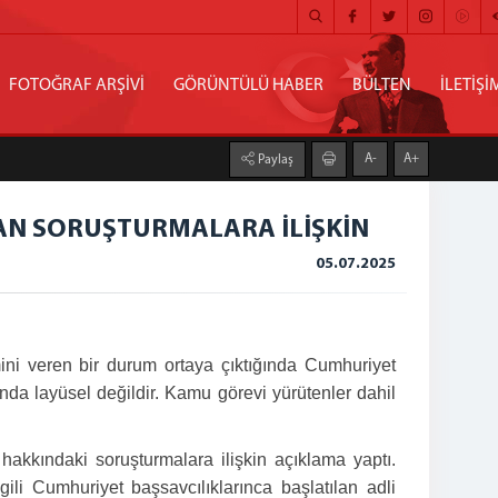
FOTOĞRAF ARŞİVİ
GÖRÜNTÜLÜ HABER
BÜLTEN
İLETİŞİ
A-
A+
Paylaş
LAN SORUŞTURMALARA İLİŞKİN
05.07.2025
ni veren bir durum ortaya çıktığında Cumhuriyet
nda layüsel değildir. Kamu görevi yürütenler dahil
kkındaki soruşturmalara ilişkin açıklama yaptı.
ili Cumhuriyet başsavcılıklarınca başlatılan adli