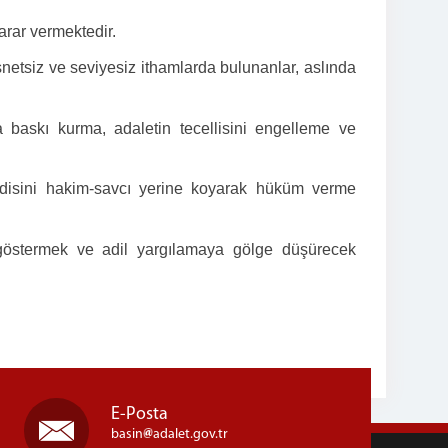
arar vermektedir.
netsiz ve seviyesiz ithamlarda bulunanlar, aslında
 baskı kurma, adaletin tecellisini engelleme ve
ndisini hakim-savcı yerine koyarak hüküm verme
göstermek ve adil yargılamaya gölge düşürecek
E-Posta
basin
adalet.gov.tr