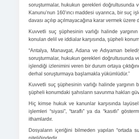
soruşturmalar, hukukun gerekleri doğrultusunda
Kanunu'nun 160'ıncı maddesi uyarınca, bir suç işl
davası açılıp açılmayacağına karar vermek üzere 
Kuvvetli suç şüphesinin varlığı halinde yargın
konulan delil ve iddialar karşısında, şüpheli kon
“Antalya, Manavgat, Adana ve Adıyaman belediye b
soruşturmalar, hukukun gerekleri doğrultusunda 
işlendiği izlenimini veren bir durum ortaya çıktı
derhal soruşturmaya başlamakla yükümlüdür."
Kuvvetli suç şüphesinin varlığı halinde yargının 
şüpheli konumdaki şahısların savunma hakları güv
Hiç kimse hukuk ve kanunlar karşısında layüsel 
işlemleri “siyasi”, “taraflı” ya da “kasıtlı” gös
ithamlardır.
Dosyaların içeriğini bilmeden yapılan “ortada s
niteliğindedir.