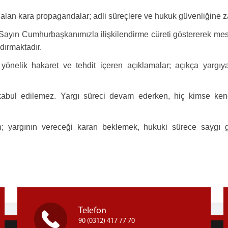
 alan kara propagandalar; adli süreçlere ve hukuk güvenliğine z
a Sayın Cumhurbaşkanımızla ilişkilendirme cüreti göstererek mes
dırmaktadır.
önelik hakaret ve tehdit içeren açıklamalar; açıkça yargıya
kabul edilemez. Yargı süreci devam ederken, hiç kimse ke
; yargının vereceği kararı beklemek, hukuki sürece saygı 
Telefon
90 (0312) 417 77 70