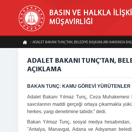
BASIN VE HALKLA İLİŞK
MÜŞAVİRLİĞİ
ADALET BAKANI TUNÇ'TAN, BELEDİYE BAŞKANLARI HAKKINDA BA
ADALET BAKANI TUNÇ'TAN, BE
AÇIKLAMA
BAKAN TUNÇ: KAMU GÖREVİ YÜRÜTENLER D
Adalet Bakanı Yılmaz Tunç, Ceza Muhakemesi Kan
savcılarının maddi gerçeği ortaya çıkarmakla yükü
herkes, yargı denetimine tabidir.” dedi.
Bakan Yılmaz Tunç, sosyal medya hesabından, An
"Antalya, Manavgat, Adana ve Adıyaman belediye b