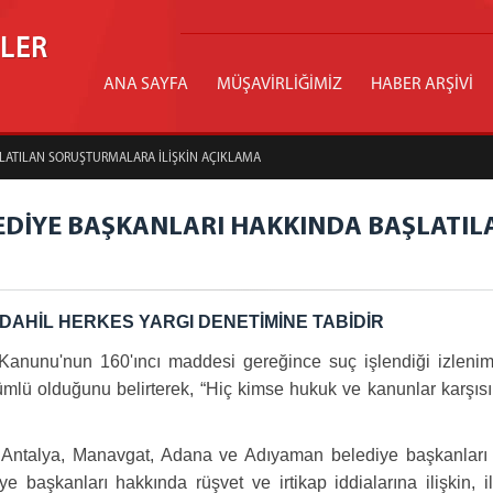
İLER
ANA SAYFA
MÜŞAVİRLİĞİMİZ
HABER ARŞİVİ
ŞLATILAN SORUŞTURMALARA İLİŞKİN AÇIKLAMA
LEDİYE BAŞKANLARI HAKKINDA BAŞLATI
AHİL HERKES YARGI DENETİMİNE TABİDİR
unu'nun 160'ıncı maddesi gereğince suç işlendiği izlenimi
mlü olduğunu belirterek, “Hiç kimse hukuk ve kanunlar karşısı
talya, Manavgat, Adana ve Adıyaman belediye başkanları ha
aşkanları hakkında rüşvet ve irtikap iddialarına ilişkin, ilg