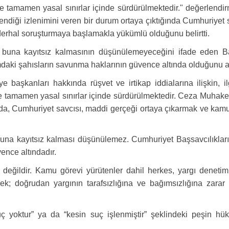
 ve tamamen yasal sınırlar içinde sürdürülmektedir." değerle
endiği izlenimini veren bir durum ortaya çıktığında Cumhuriye
derhal soruşturmaya başlamakla yükümlü olduğunu belirtti.
ın buna kayıtsız kalmasının düşünülemeyeceğini ifade eden B
umdaki şahısların savunma haklarının güvence altında olduğunu a
aşkanları hakkında rüşvet ve irtikap iddialarına ilişkin, ilg
ve tamamen yasal sınırlar içinde sürdürülmektedir. Ceza Muhak
ğında, Cumhuriyet savcısı, maddi gerçeği ortaya çıkarmak ve ka
buna kayıtsız kalması düşünülemez. Cumhuriyet Başsavcılıkların
ence altındadır.
değildir. Kamu görevi yürütenler dahil herkes, yargı denetimi
termek; doğrudan yargının tarafsızlığına ve bağımsızlığına za
uç yoktur” ya da “kesin suç işlenmiştir” şeklindeki peşin hü