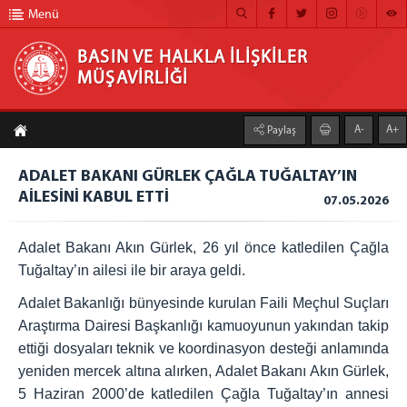
Menü
BASIN VE HALKLA İLİŞKİLER
MÜŞAVİRLİĞİ
BASIN VE HALKLA İLİŞKİLER MÜŞAVİRLİĞİ
A-
A+
Paylaş
ANA SAYFA
ADALET BAKANI GÜRLEK ÇAĞLA TUĞALTAY’IN
MÜŞAVİRLİĞİMİZ
AİLESİNİ KABUL ETTİ
07.05.2026
HABER ARŞİVİ
Adalet Bakanı Akın Gürlek, 26 yıl önce katledilen Çağla
FOTOĞRAF ARŞİVİ
Tuğaltay’ın ailesi ile bir araya geldi.
GÖRÜNTÜLÜ HABER
Adalet Bakanlığı bünyesinde kurulan Faili Meçhul Suçları
BÜLTEN
Araştırma Dairesi Başkanlığı kamuoyunun yakından takip
ettiği dosyaları teknik ve koordinasyon desteği anlamında
İLETİŞİM
yeniden mercek altına alırken, Adalet Bakanı Akın Gürlek,
5 Haziran 2000’de katledilen Çağla Tuğaltay’ın annesi