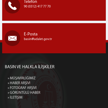
Telefon
90 (0312) 417 77 70
E-Posta
basin
adalet.gov.tr
BASIN VE HALKLA İLİŞKİLER
» MÜŞAVİRLİĞİMİZ
» HABER ARŞİVİ
» FOTOĞRAF ARŞİVİ
» GÖRÜNTÜLÜ HABER
» İLETİŞİM