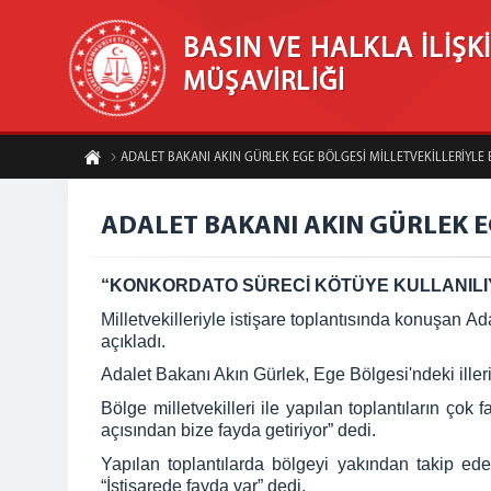
BASIN VE HALKLA İLİŞK
MÜŞAVİRLİĞİ
ADALET BAKANI AKIN GÜRLEK EGE BÖLGESİ MİLLETVEKİLLERİYLE B
ADALET BAKANI AKIN GÜRLEK EG
“KONKORDATO SÜRECİ KÖTÜYE KULLANILI
Milletvekilleriyle istişare toplantısında konuşan 
açıkladı.
Adalet Bakanı Akın Gürlek, Ege Bölgesi'ndeki illeri
Bölge milletvekilleri ile yapılan toplantıların ço
açısından bize fayda getiriyor” dedi.
Yapılan toplantılarda bölgeyi yakından takip eden
“İstişarede fayda var” dedi.