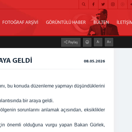
FOTOĞRAF ARŞİVİ
GÖRÜNTÜLÜ HABER
BÜLTEN
İLETİŞİ
A-
A+
Paylaş
AYA GELDİ
08.05.2026
ldığını, bu konuda düzenleme yapmayı düşündüklerini
lantısında bir araya geldi.
bölgenin sorunlarını anlamak açısından, eksiklikler
eri için önemli olduğuna vurgu yapan Bakan Gürlek,