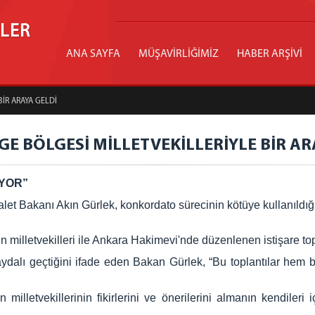
İLER
ANA SAYFA
MÜŞAVİRLİĞİMİZ
HABER ARŞİVİ
İR ARAYA GELDİ
E BÖLGESİ MİLLETVEKİLLERİYLE BİR AR
YOR”
Adalet Bakanı Akın Gürlek, konkordato sürecinin kötüye kullanı
n milletvekilleri ile Ankara Hakimevi'nde düzenlenen istişare top
k faydalı geçtiğini ifade eden Bakan Gürlek, “Bu toplantılar hem 
 milletvekillerinin fikirlerini ve önerilerini almanın kendil