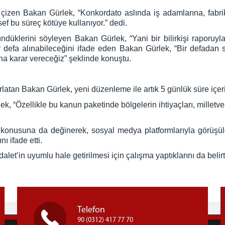
nı çizen Bakan Gürlek, “Konkordato aslında iş adamlarına, fab
ef bu süreç kötüye kullanıyor.” dedi.
düklerini söyleyen Bakan Gürlek, “Yani bir bilirkişi raporuyl
ir defa alınabileceğini ifade eden Bakan Gürlek, “Bir defadan 
sına karar vereceğiz” şeklinde konuştu.
latan Bakan Gürlek, yeni düzenleme ile artık 5 günlük süre içeris
k, “Özellikle bu kanun paketinde bölgelerin ihtiyaçları, milletve
 konusuna da değinerek, sosyal medya platformlarıyla görüşü
ı ifade etti.
alet’in uyumlu hale getirilmesi için çalışma yaptıklarını da belirt
Telefon
90 (0312) 417 77 70