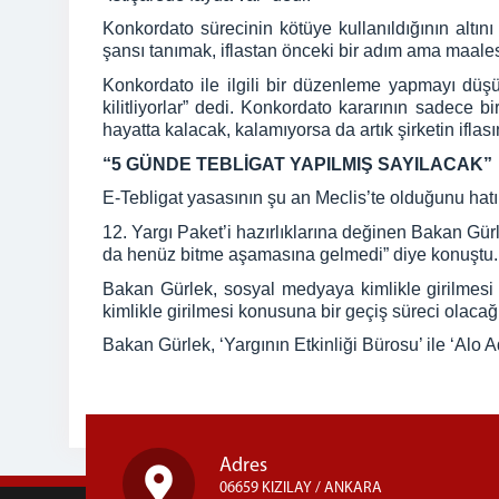
Konkordato sürecinin kötüye kullanıldığının altı
şansı tanımak, iflastan önceki bir adım ama maales
Konkordato ile ilgili bir düzenleme yapmayı düşün
kilitliyorlar” dedi. Konkordato kararının sadece b
hayatta kalacak, kalamıyorsa da artık şirketin ifla
“5 GÜNDE TEBLİGAT YAPILMIŞ SAYILACAK”
E-Tebligat yasasının şu an Meclis’te olduğunu hatır
12. Yargı Paket’i hazırlıklarına değinen Bakan Gürle
da henüz bitme aşamasına gelmedi” diye konuştu.
Bakan Gürlek, sosyal medyaya kimlikle girilmesi
kimlikle girilmesi konusuna bir geçiş süreci olacağın
Bakan Gürlek, ‘Yargının Etkinliği Bürosu’ ile ‘Alo Ad
Adres
06659 KIZILAY / ANKARA