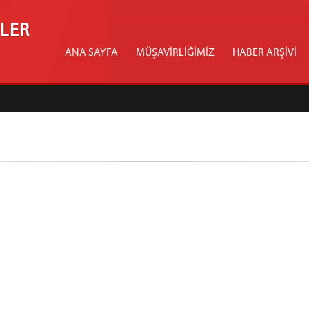
İLER
ANA SAYFA
MÜŞAVİRLİĞİMİZ
HABER ARŞİVİ