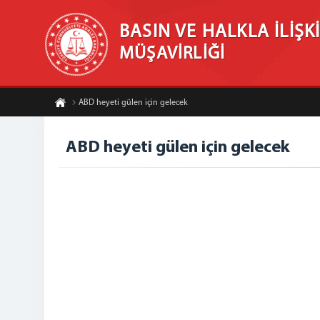
BASIN VE HALKLA İLİŞK
MÜŞAVİRLİĞİ
ABD heyeti gülen için gelecek
ABD heyeti gülen için gelecek