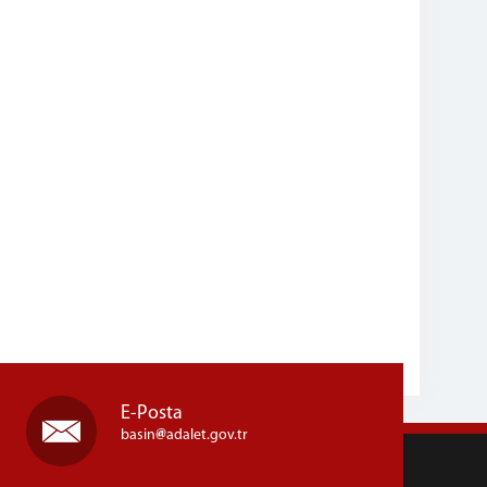
E-Posta
basin
adalet.gov.tr