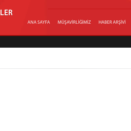
İLER
ANA SAYFA
MÜŞAVİRLİĞİMİZ
HABER ARŞİVİ