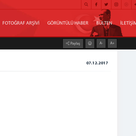
FOTOĞRAF ARŞİVİ
GÖRÜNTÜLÜ HABER
BÜLTEN
İLETİŞİ
A-
A+
Paylaş
07.12.2017