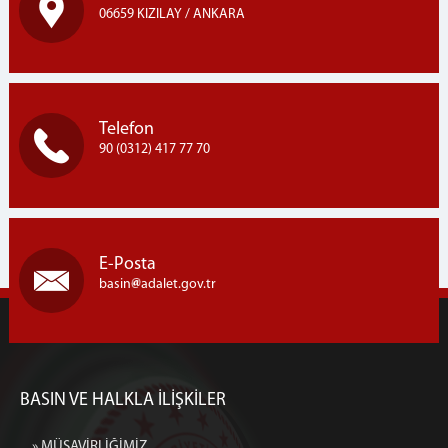
06659 KIZILAY / ANKARA
Telefon
90 (0312) 417 77 70
E-Posta
basin
adalet.gov.tr
BASIN VE HALKLA İLİŞKİLER
» MÜŞAVİRLİĞİMİZ