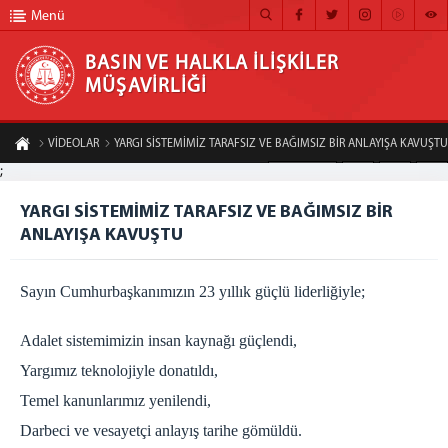
Menü
BASIN VE HALKLA İLİŞKİLER
MÜŞAVİRLİĞİ
BASIN VE HALKLA İLİŞKİLER MÜŞAVİRLİĞİ
VİDEOLAR
YARGI SİSTEMİMİZ TARAFSIZ VE BAĞIMSIZ BİR ANLAYIŞA KAVUŞTU
ANA SAYFA
;
A-
A+
Paylaş
MÜŞAVİRLİĞİMİZ
YARGI SİSTEMİMİZ TARAFSIZ VE BAĞIMSIZ BİR
ANLAYIŞA KAVUŞTU
HABER ARŞİVİ
FOTOĞRAF ARŞİVİ
Sayın Cumhurbaşkanımızın 23 yıllık güçlü liderliğiyle;
GÖRÜNTÜLÜ HABER
Adalet sistemimizin insan kaynağı güçlendi,
BÜLTEN
Yargımız teknolojiyle donatıldı,
İLETİŞİM
Temel kanunlarımız yenilendi,
Darbeci ve vesayetçi anlayış tarihe gömüldü.