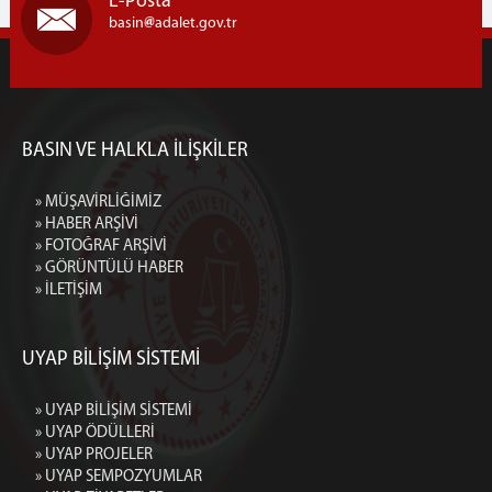
E-Posta
basin
adalet.gov.tr
BASIN VE HALKLA İLİŞKİLER
» MÜŞAVİRLİĞİMİZ
» HABER ARŞİVİ
» FOTOĞRAF ARŞİVİ
» GÖRÜNTÜLÜ HABER
» İLETİŞİM
UYAP BİLİŞİM SİSTEMİ
» UYAP BİLİŞİM SİSTEMİ
» UYAP ÖDÜLLERİ
» UYAP PROJELER
» UYAP SEMPOZYUMLAR