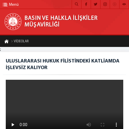
Menü
BASIN VE HALKLA İLİŞKİLER
MÜŞAVİRLİĞİ
BASIN VE HALKLA İLİŞKİLER MÜŞAVİRLİĞİ
VİDEOLAR
ANA SAYFA
;
ULUSLARARASI HUKUK FİLİSTİNDEKİ KATLİAMDA İŞLEVSİZ KALIYOR
MÜŞAVİRLİĞİMİZ
ULUSLARARASI HUKUK FİLİSTİNDEKİ KATLİAMDA
A-
A+
Paylaş
İŞLEVSİZ KALIYOR
HABER ARŞİVİ
FOTOĞRAF ARŞİVİ
GÖRÜNTÜLÜ HABER
BÜLTEN
İLETİŞİM