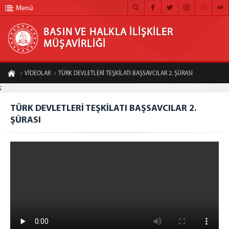
Menü
BASIN VE HALKLA İLİŞKİLER
MÜŞAVİRLİĞİ
BASIN VE HALKLA İLİŞKİLER MÜŞAVİRLİĞİ
VİDEOLAR
TÜRK DEVLETLERİ TEŞKİLATI BAŞSAVCILAR 2. ŞÛRASI
ANA SAYFA
;
A-
A+
Paylaş
MÜŞAVİRLİĞİMİZ
TÜRK DEVLETLERİ TEŞKİLATI BAŞSAVCILAR 2.
ŞÛRASI
HABER ARŞİVİ
FOTOĞRAF ARŞİVİ
GÖRÜNTÜLÜ HABER
BÜLTEN
İLETİŞİM