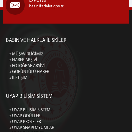
E-Posta
basin
adalet.gov.tr
BASIN VE HALKLA İLİŞKİLER
» MÜŞAVİRLİĞİMİZ
» HABER ARŞİVİ
» FOTOĞRAF ARŞİVİ
» GÖRÜNTÜLÜ HABER
» İLETİŞİM
UYAP BİLİŞİM SİSTEMİ
» UYAP BİLİŞİM SİSTEMİ
» UYAP ÖDÜLLERİ
» UYAP PROJELER
» UYAP SEMPOZYUMLAR