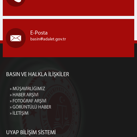
E-Posta
basin
adalet.gov.tr
BASIN VE HALKLA İLİŞKİLER
» MÜŞAVİRLİĞİMİZ
» HABER ARŞİVİ
» FOTOĞRAF ARŞİVİ
» GÖRÜNTÜLÜ HABER
» İLETİŞİM
UYAP BİLİŞİM SİSTEMİ