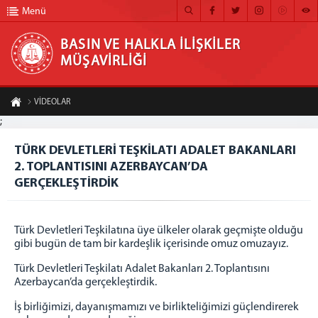
Menü
BASIN VE HALKLA İLİŞKİLER
MÜŞAVİRLİĞİ
BASIN VE HALKLA İLİŞKİLER MÜŞAVİRLİĞİ
VİDEOLAR
ANA SAYFA
;
TÜRK DEVLETLERİ TEŞKİLATI ADALET BAKANLARI 2. TOPLANTISINI AZERBAYCAN’DA
GERÇEKLEŞTİRDİK
MÜŞAVİRLİĞİMİZ
TÜRK DEVLETLERİ TEŞKİLATI ADALET BAKANLARI
A-
A+
2. TOPLANTISINI AZERBAYCAN’DA
Paylaş
HABER ARŞİVİ
GERÇEKLEŞTİRDİK
FOTOĞRAF ARŞİVİ
GÖRÜNTÜLÜ HABER
Türk Devletleri Teşkilatına üye ülkeler olarak geçmişte olduğu
gibi bugün de tam bir kardeşlik içerisinde omuz omuzayız.
BÜLTEN
Türk Devletleri Teşkilatı Adalet Bakanları 2. Toplantısını
İLETİŞİM
Azerbaycan’da gerçekleştirdik.
İş birliğimizi, dayanışmamızı ve birlikteliğimizi güçlendirerek