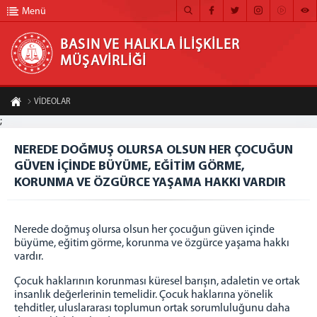
Menü
BASIN VE HALKLA İLİŞKİLER
MÜŞAVİRLİĞİ
BASIN VE HALKLA İLİŞKİLER MÜŞAVİRLİĞİ
VİDEOLAR
ANA SAYFA
;
NEREDE DOĞMUŞ OLURSA OLSUN HER ÇOCUĞUN GÜVEN İÇİNDE BÜYÜME, EĞİTİM
GÖRME, KORUNMA VE ÖZGÜRCE YAŞAMA HAKKI VARDIR
MÜŞAVİRLİĞİMİZ
NEREDE DOĞMUŞ OLURSA OLSUN HER ÇOCUĞUN
A-
A+
GÜVEN İÇİNDE BÜYÜME, EĞİTİM GÖRME,
Paylaş
HABER ARŞİVİ
KORUNMA VE ÖZGÜRCE YAŞAMA HAKKI VARDIR
FOTOĞRAF ARŞİVİ
GÖRÜNTÜLÜ HABER
Nerede doğmuş olursa olsun her çocuğun güven içinde
büyüme, eğitim görme, korunma ve özgürce yaşama hakkı
BÜLTEN
vardır.
İLETİŞİM
Çocuk haklarının korunması küresel barışın, adaletin ve ortak
insanlık değerlerinin temelidir. Çocuk haklarına yönelik
tehditler, uluslararası toplumun ortak sorumluluğunu daha