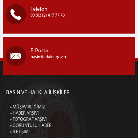
Telefon
90 (0312) 417 77 70
E-Posta
basin
adalet.gov.tr
BASIN VE HALKLA İLİŞKİLER
» MÜŞAVİRLİĞİMİZ
» HABER ARŞİVİ
» FOTOĞRAF ARŞİVİ
» GÖRÜNTÜLÜ HABER
» İLETİŞİM