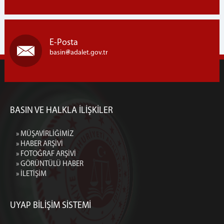
E-Posta
basin
adalet.gov.tr
BASIN VE HALKLA İLİŞKİLER
» MÜŞAVİRLİĞİMİZ
» HABER ARŞİVİ
» FOTOĞRAF ARŞİVİ
» GÖRÜNTÜLÜ HABER
» İLETİŞİM
UYAP BİLİŞİM SİSTEMİ