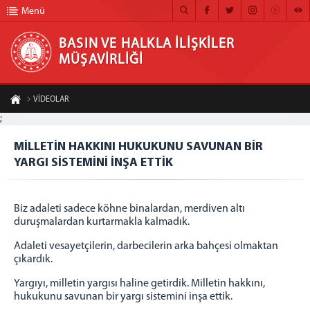
Menü
BASIN VE HALKLA İLİŞKİLER
MÜŞAVİRLİĞİ
BASIN VE HALKLA İLİŞKİLER MÜŞAVİRLİĞİ
VİDEOLAR
ANA SAYFA
;
MİLLETİN HAKKINI HUKUKUNU SAVUNAN BİR YARGI SİSTEMİNİ İNŞA ETTİK
MÜŞAVİRLİĞİMİZ
MİLLETİN HAKKINI HUKUKUNU SAVUNAN BİR
A-
A+
Paylaş
YARGI SİSTEMİNİ İNŞA ETTİK
HABER ARŞİVİ
FOTOĞRAF ARŞİVİ
Biz adaleti sadece köhne binalardan, merdiven altı
GÖRÜNTÜLÜ HABER
duruşmalardan kurtarmakla kalmadık.
BÜLTEN
Adaleti vesayetçilerin, darbecilerin arka bahçesi olmaktan
çıkardık.
İLETİŞİM
Yargıyı, milletin yargısı haline getirdik. Milletin hakkını,
hukukunu savunan bir yargı sistemini inşa ettik.